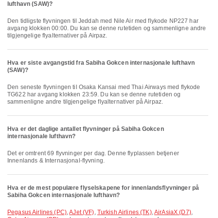
lufthavn (SAW)?
Den tidligste flyvningen til Jeddah med Nile Air med flykode NP227 har
avgang klokken 00:00. Du kan se denne rutetiden og sammenligne andre
tilgjengelige flyalternativer på Airpaz.
Hva er siste avgangstid fra Sabiha Gokcen internasjonale lufthavn
(SAW)?
Den seneste flyvningen til Osaka Kansai med Thai Airways med flykode
TG622 har avgang klokken 23:59. Du kan se denne rutetiden og
sammenligne andre tilgjengelige flyalternativer på Airpaz.
Hva er det daglige antallet flyvninger på Sabiha Gokcen
internasjonale lufthavn?
Det er omtrent 69 flyvninger per dag. Denne flyplassen betjener
Innenlands & Internasjonal-flyvning.
Hva er de mest populære flyselskapene for innenlandsflyvninger på
Sabiha Gokcen internasjonale lufthavn?
Pegasus Airlines (PC)
,
AJet (VF)
,
Turkish Airlines (TK)
,
AirAsiaX (D7)
,