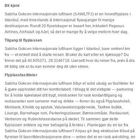
Bli kjent
Sabiha Gokcen internasjonale lufthavn (SAW/LTFJ) er en hovedflyplass i
Istanbul, med Innenlands & Internasjonal flyavganger til mange
destinasjoner. Rundt 20 flyselskaper er basert her, inkludert Pegasus
Airlines, AirAsiaX og AJet, så det er mange fly å velge mellom hver dag.
Tilgang til flyplassen
Sabiha Gokcen internasjonale lufthavn ligger i Istanbul, bare omtrent km
fra — et enkelt sted å starte reisen. Bruker du kart eller en kjøreapp? Du
finner det på 40.905371, 29.3146716. Uansett hvor du reiser fra, prøv å dra
litt tidlig slik at du kan komme deg dit uten stress.
Flyplassfasiliteter
Sabiha Gokcen internasjonale lufthavn tilbyr et solid utvalg av fasiliteter for
å gjøre oppholdet ditt her komfortabelt. I tillegg til det viktigste — parkering
for å holde kjøretøyet ditt trygt, minibanker for rask kontanttilgang og
restauranter som serverer mat og drikke — finner du også Flyplasshotell,
Minibank, Klinikk og apotek, Valutavekslingstjeneste, Taxfree-butikk,
Lounge, Barnehage rom, Parkeringsplasser, Bønneområde, Restaurant,
Venterom og Rullestolassistanse på stedet. Til sammen gjør dette
flyplassen enklere og mer behagelig å ferdes i. Planlegger du en tur fra
Sabiha Gokcen internasjonale lufthavn? Airpaz gir deg eksklusive tilbud på
flyreiser til favorittdestinasjonene dine — enten det er en rask avkobling, en