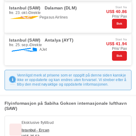
Istanbul (SAW)
Dalaman (DLM)
Start fra
US$ 40.86
fre. 23. okt.
Direkte
Pris/ Pax
Pegasus Airlines
Bok
Istanbul (SAW)
Antalya (AYT)
Start fra
US$ 41.94
fre. 25. sep.
Direkte
Pris/ Pax
AJet
Bok
Vennligst merk at prisene som er oppgitt på denne siden kanskje
ikke er oppdaterte og kan endres uten forvarsel. Vi streber etter å
tilby den mest nøyaktige og oppdaterte informasjonen.
Flyinformasjon på Sabiha Gokcen internasjonale lufthavn
(SAW)
Eksklusive flytilbud
Istanbul - Ercan