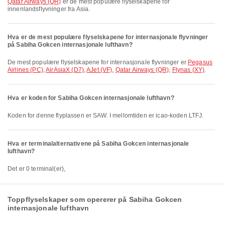
Qatar Airways (QR)
er de mest populære flyselskapene for
innenlandsflyvninger fra Asia.
Hva er de mest populære flyselskapene for internasjonale flyvninger
på Sabiha Gokcen internasjonale lufthavn?
De mest populære flyselskapene for internasjonale flyvninger er
Pegasus
Airlines (PC)
,
AirAsiaX (D7)
,
AJet (VF)
,
Qatar Airways (QR)
,
Flynas (XY)
.
Hva er koden for Sabiha Gokcen internasjonale lufthavn?
Koden for denne flyplassen er SAW. I mellomtiden er icao-koden LTFJ.
Hva er terminalalternativene på Sabiha Gokcen internasjonale
lufthavn?
Det er 0 terminal(er),
Toppflyselskaper som opererer på Sabiha Gokcen
internasjonale lufthavn