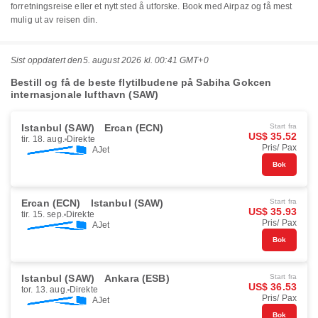
forretningsreise eller et nytt sted å utforske. Book med Airpaz og få mest
mulig ut av reisen din.
Sist oppdatert den
5. august 2026 kl. 00:41 GMT+0
Bestill og få de beste flytilbudene på Sabiha Gokcen
internasjonale lufthavn (SAW)
Istanbul (SAW)
Ercan (ECN)
Start fra
US$ 35.52
tir. 18. aug.
Direkte
Pris/ Pax
AJet
Bok
Ercan (ECN)
Istanbul (SAW)
Start fra
US$ 35.93
tir. 15. sep.
Direkte
Pris/ Pax
AJet
Bok
Istanbul (SAW)
Ankara (ESB)
Start fra
US$ 36.53
tor. 13. aug.
Direkte
Pris/ Pax
AJet
Bok