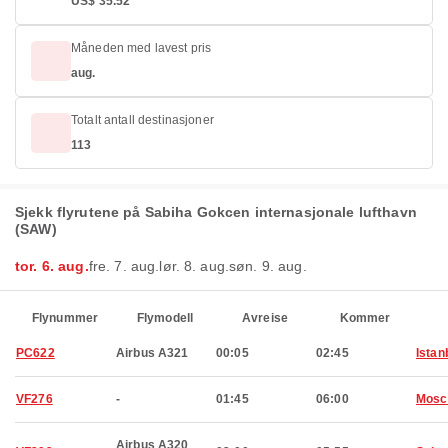
US$ 35.52
Måneden med lavest pris
aug.
Totalt antall destinasjoner
113
Sjekk flyrutene på Sabiha Gokcen internasjonale lufthavn
(SAW)
tor. 6. aug.
fre. 7. aug.
lør. 8. aug.
søn. 9. aug.
Flynummer
Flymodell
Avreise
Kommer
PC622
Airbus A321
00:05
02:45
Istan
VF276
-
01:45
06:00
Mosc
Airbus A320