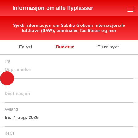
Informasjon om alle flyplasser
Sjekk informasjon om Sabiha Gokcen internasjonale
lufthavn (SAW), terminaler, fasiliteter og mer
En vei
Rundtur
Flere byer
Fra
Opprinnelse
Til
Destinasjon
Avgang
fre. 7. aug. 2026
Retur