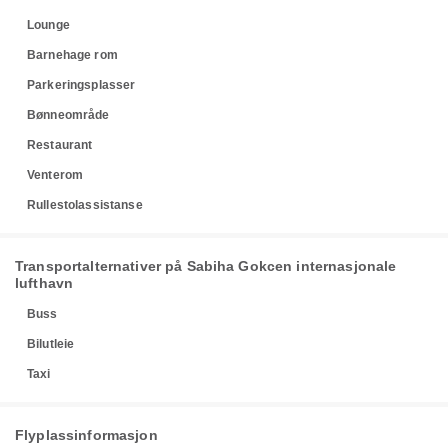
Lounge
Barnehage rom
Parkeringsplasser
Bønneområde
Restaurant
Venterom
Rullestolassistanse
Transportalternativer på Sabiha Gokcen internasjonale
lufthavn
Buss
Bilutleie
Taxi
Flyplassinformasjon