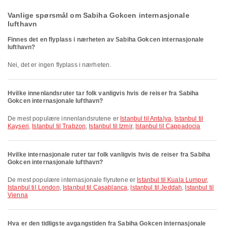
Vanlige spørsmål om Sabiha Gokcen internasjonale
lufthavn
Finnes det en flyplass i nærheten av Sabiha Gokcen internasjonale
lufthavn?
Nei, det er ingen flyplass i nærheten.
Hvilke innenlandsruter tar folk vanligvis hvis de reiser fra Sabiha
Gokcen internasjonale lufthavn?
De mest populære innenlandsrutene er
Istanbul til Antalya
,
Istanbul til
Kayseri
,
Istanbul til Trabzon
,
Istanbul til Izmir
,
Istanbul til Cappadocia
Hvilke internasjonale ruter tar folk vanligvis hvis de reiser fra Sabiha
Gokcen internasjonale lufthavn?
De mest populære internasjonale flyrutene er
Istanbul til Kuala Lumpur
,
Istanbul til London
,
Istanbul til Casablanca
,
Istanbul til Jeddah
,
Istanbul til
Vienna
Hva er den tidligste avgangstiden fra Sabiha Gokcen internasjonale