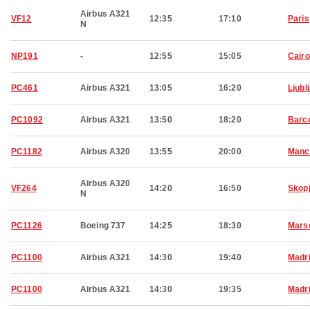
Airbus A321
VF12
12:35
17:10
Paris
N
NP191
-
12:55
15:05
Cairo
PC461
Airbus A321
13:05
16:20
Ljubl
PC1092
Airbus A321
13:50
18:20
Barc
PC1182
Airbus A320
13:55
20:00
Manc
Airbus A320
VF264
14:20
16:50
Skop
N
PC1126
Boeing 737
14:25
18:30
Marse
PC1100
Airbus A321
14:30
19:40
Madr
PC1100
Airbus A321
14:30
19:35
Madr