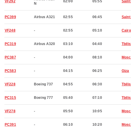
VF292
02:00
05:55
Saint
N
PC399
Airbus A321
02:55
06:45
Saint
VF248
-
02:55
05:10
Cairo
PC319
Airbus A320
03:10
04:40
Tbilis
PC387
-
04:00
08:10
Mosc
PC583
-
04:15
06:25
Giza
VF228
Boeing 737
04:55
06:30
Tbilis
PC315
Boeing 777
05:40
07:10
Tbilis
VF278
-
05:50
10:05
Mosc
PC391
-
06:10
10:20
Mosc