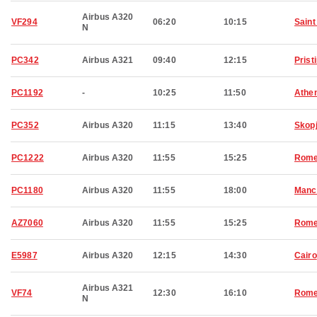
Airbus A320
VF294
06:20
10:15
Saint
N
PC342
Airbus A321
09:40
12:15
Prist
PC1192
-
10:25
11:50
Athe
PC352
Airbus A320
11:15
13:40
Skop
PC1222
Airbus A320
11:55
15:25
Rom
PC1180
Airbus A320
11:55
18:00
Manc
AZ7060
Airbus A320
11:55
15:25
Rom
E5987
Airbus A320
12:15
14:30
Cairo
Airbus A321
VF74
12:30
16:10
Rom
N