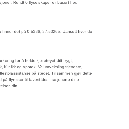
joner. Rundt 0 flyselskaper er basert her,
 Du finner det på 0.5336, 37.53265. Uansett hvor du
arkering for å holde kjøretøyet ditt trygt,
, Klinikk og apotek, Valutavekslingstjeneste,
stolassistanse på stedet. Til sammen gjør dette
 på flyreiser til favorittdestinasjonene dine —
reisen din.