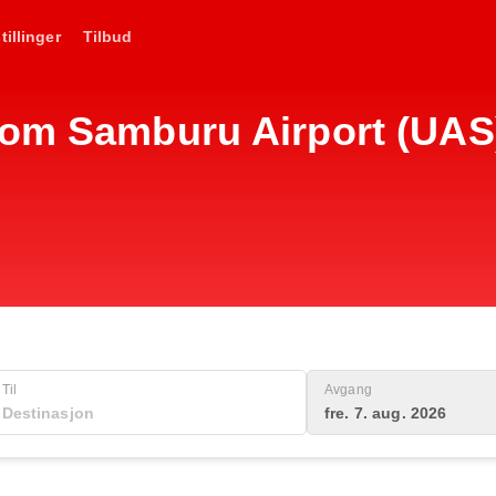
tillinger
Tilbud
om Samburu Airport (UAS),
Til
Avgang
fre. 7. aug. 2026