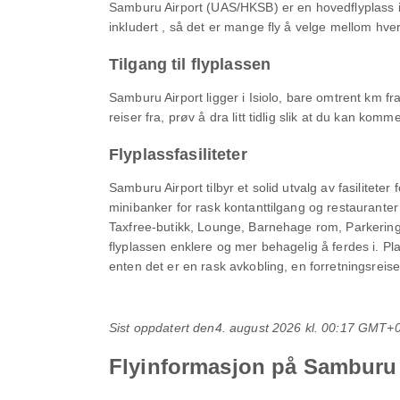
Samburu Airport (UAS/HKSB) er en hovedflyplass i I
inkludert , så det er mange fly å velge mellom hve
Tilgang til flyplassen
Samburu Airport ligger i Isiolo, bare omtrent km f
reiser fra, prøv å dra litt tidlig slik at du kan komm
Flyplassfasiliteter
Samburu Airport tilbyr et solid utvalg av fasiliteter 
minibanker for rask kontanttilgang og restauranter
Taxfree-butikk, Lounge, Barnehage rom, Parkerin
flyplassen enklere og mer behagelig å ferdes i. Pla
enten det er en rask avkobling, en forretningsreise
Sist oppdatert den
4. august 2026 kl. 00:17 GMT+
Flyinformasjon på Samburu 