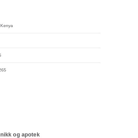
, Kenya
6
265
inikk og apotek