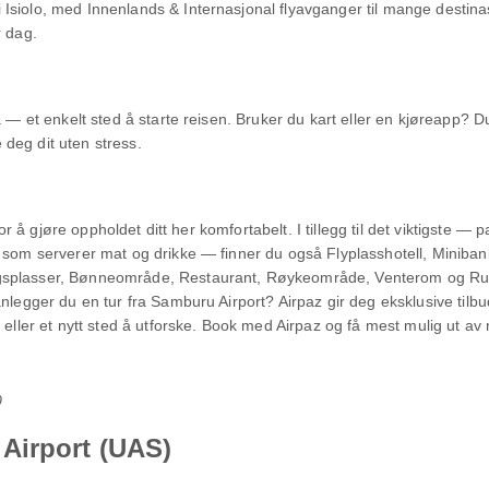
siolo, med Innenlands & Internasjonal flyavganger til mange destinas
r dag.
ra — et enkelt sted å starte reisen. Bruker du kart eller en kjøreapp?
e deg dit uten stress.
for å gjøre oppholdet ditt her komfortabelt. I tillegg til det viktigste — p
 som serverer mat og drikke — finner du også Flyplasshotell, Minibank
gsplasser, Bønneområde, Restaurant, Røykeområde, Venterom og Rulle
nlegger du en tur fra Samburu Airport? Airpaz gir deg eksklusive tilbud
 eller et nytt sted å utforske. Book med Airpaz og få mest mulig ut av 
0
Airport (UAS)