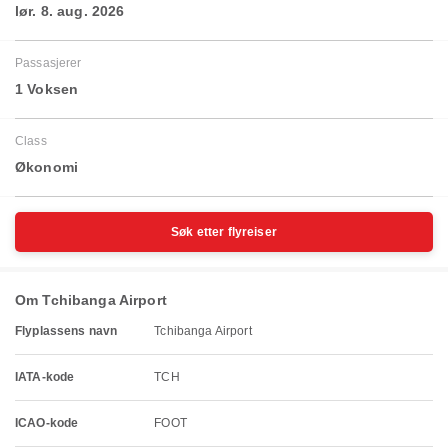
lør. 8. aug. 2026
Passasjerer
1 Voksen
Class
Økonomi
Søk etter flyreiser
Om Tchibanga Airport
Flyplassens navn
Tchibanga Airport
IATA-kode
TCH
ICAO-kode
FOOT