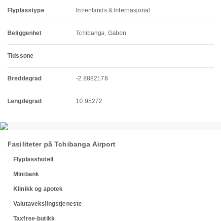
Flyplasstype
Innenlands & Internasjonal
Beliggenhet
Tchibanga, Gabon
Tidssone
Breddegrad
-2.8882178
Lengdegrad
10.95272
Fasiliteter på Tchibanga Airport
Flyplasshotell
Minibank
Klinikk og apotek
Valutavekslingstjeneste
Taxfree-butikk