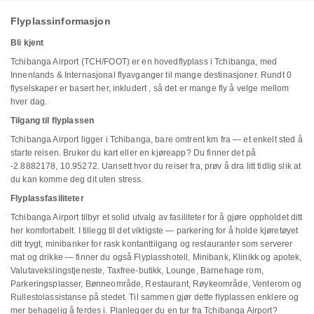
Flyplassinformasjon
Bli kjent
Tchibanga Airport (TCH/FOOT) er en hovedflyplass i Tchibanga, med
Innenlands & Internasjonal flyavganger til mange destinasjoner. Rundt 0
flyselskaper er basert her, inkludert , så det er mange fly å velge mellom
hver dag.
Tilgang til flyplassen
Tchibanga Airport ligger i Tchibanga, bare omtrent km fra — et enkelt sted å
starte reisen. Bruker du kart eller en kjøreapp? Du finner det på
-2.8882178, 10.95272. Uansett hvor du reiser fra, prøv å dra litt tidlig slik at
du kan komme deg dit uten stress.
Flyplassfasiliteter
Tchibanga Airport tilbyr et solid utvalg av fasiliteter for å gjøre oppholdet ditt
her komfortabelt. I tillegg til det viktigste — parkering for å holde kjøretøyet
ditt trygt, minibanker for rask kontanttilgang og restauranter som serverer
mat og drikke — finner du også Flyplasshotell, Minibank, Klinikk og apotek,
Valutavekslingstjeneste, Taxfree-butikk, Lounge, Barnehage rom,
Parkeringsplasser, Bønneområde, Restaurant, Røykeområde, Venterom og
Rullestolassistanse på stedet. Til sammen gjør dette flyplassen enklere og
mer behagelig å ferdes i. Planlegger du en tur fra Tchibanga Airport?