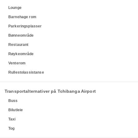
Lounge
Barnehage rom
Parkeringsplasser
Bønneområde
Restaurant
Røykeområde
Venterom
Rullestolassistanse
Transportalternativer på Tchibanga Airport
Buss
Bilutleie
Taxi
Tog