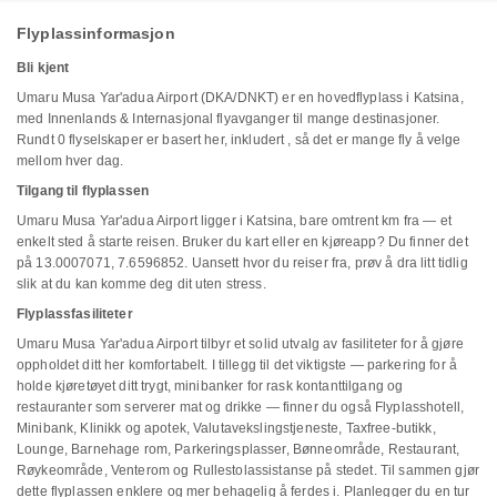
Flyplassinformasjon
Bli kjent
Umaru Musa Yar'adua Airport (DKA/DNKT) er en hovedflyplass i Katsina,
med Innenlands & Internasjonal flyavganger til mange destinasjoner.
Rundt 0 flyselskaper er basert her, inkludert , så det er mange fly å velge
mellom hver dag.
Tilgang til flyplassen
Umaru Musa Yar'adua Airport ligger i Katsina, bare omtrent km fra — et
enkelt sted å starte reisen. Bruker du kart eller en kjøreapp? Du finner det
på 13.0007071, 7.6596852. Uansett hvor du reiser fra, prøv å dra litt tidlig
slik at du kan komme deg dit uten stress.
Flyplassfasiliteter
Umaru Musa Yar'adua Airport tilbyr et solid utvalg av fasiliteter for å gjøre
oppholdet ditt her komfortabelt. I tillegg til det viktigste — parkering for å
holde kjøretøyet ditt trygt, minibanker for rask kontanttilgang og
restauranter som serverer mat og drikke — finner du også Flyplasshotell,
Minibank, Klinikk og apotek, Valutavekslingstjeneste, Taxfree-butikk,
Lounge, Barnehage rom, Parkeringsplasser, Bønneområde, Restaurant,
Røykeområde, Venterom og Rullestolassistanse på stedet. Til sammen gjør
dette flyplassen enklere og mer behagelig å ferdes i. Planlegger du en tur