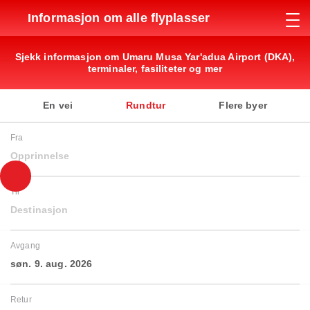
Informasjon om alle flyplasser
Sjekk informasjon om Umaru Musa Yar'adua Airport (DKA),
terminaler, fasiliteter og mer
En vei
Rundtur
Flere byer
Fra
Opprinnelse
Til
Destinasjon
Avgang
søn. 9. aug. 2026
Retur