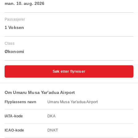
man. 10. aug. 2026
Passasjerer
1 Voksen
Class
Økonomi
Søk etter flyreiser
Om Umaru Musa Yar'adua Airport
Flyplassens navn
Umaru Musa Yar'adua Airport
IATA-kode
DKA
ICAO-kode
DNKT