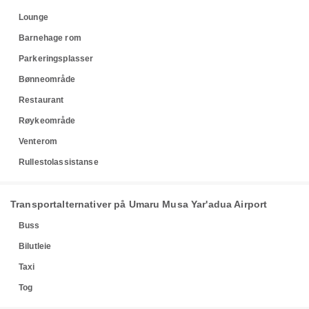
Lounge
Barnehage rom
Parkeringsplasser
Bønneområde
Restaurant
Røykeområde
Venterom
Rullestolassistanse
Transportalternativer på Umaru Musa Yar'adua Airport
Buss
Bilutleie
Taxi
Tog