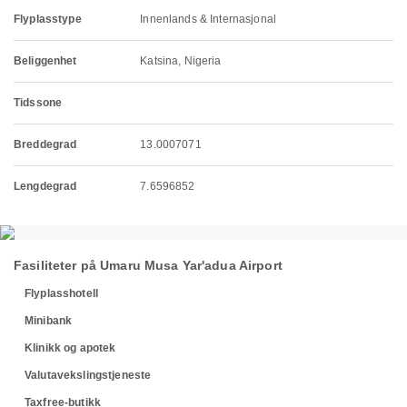
Flyplasstype
Innenlands & Internasjonal
Beliggenhet
Katsina, Nigeria
Tidssone
Breddegrad
13.0007071
Lengdegrad
7.6596852
Fasiliteter på Umaru Musa Yar'adua Airport
Flyplasshotell
Minibank
Klinikk og apotek
Valutavekslingstjeneste
Taxfree-butikk