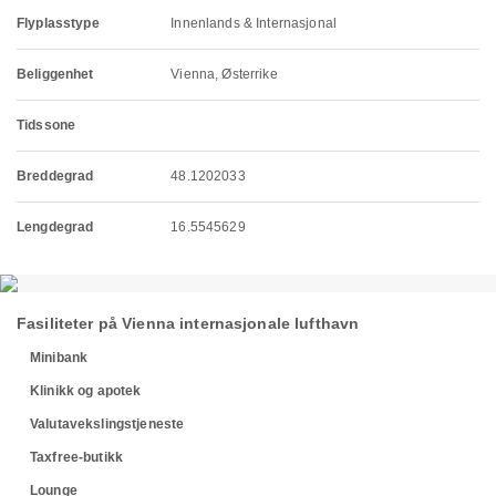
Flyplasstype
Innenlands & Internasjonal
Beliggenhet
Vienna, Østerrike
Tidssone
Breddegrad
48.1202033
Lengdegrad
16.5545629
Fasiliteter på Vienna internasjonale lufthavn
Minibank
Klinikk og apotek
Valutavekslingstjeneste
Taxfree-butikk
Lounge