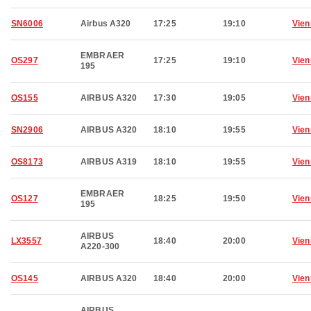
SN6006
Airbus A320
17:25
19:10
Vien
EMBRAER
OS297
17:25
19:10
Vien
195
OS155
AIRBUS A320
17:30
19:05
Vien
SN2906
AIRBUS A320
18:10
19:55
Vien
OS8173
AIRBUS A319
18:10
19:55
Vien
EMBRAER
OS127
18:25
19:50
Vien
195
AIRBUS
LX3557
18:40
20:00
Vien
A220-300
OS145
AIRBUS A320
18:40
20:00
Vien
AIRBUS