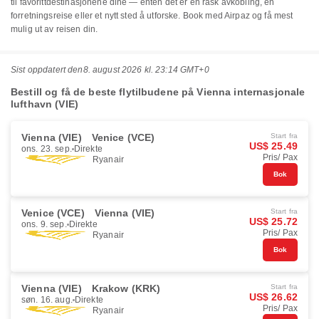
til favorittdestinasjonene dine — enten det er en rask avkobling, en
forretningsreise eller et nytt sted å utforske. Book med Airpaz og få mest
mulig ut av reisen din.
Sist oppdatert den
8. august 2026 kl. 23:14 GMT+0
Bestill og få de beste flytilbudene på Vienna internasjonale
lufthavn (VIE)
Vienna (VIE)
Venice (VCE)
Start fra
US$ 25.49
ons. 23. sep.
Direkte
Pris/ Pax
Ryanair
Bok
Venice (VCE)
Vienna (VIE)
Start fra
US$ 25.72
ons. 9. sep.
Direkte
Pris/ Pax
Ryanair
Bok
Vienna (VIE)
Krakow (KRK)
Start fra
US$ 26.62
søn. 16. aug.
Direkte
Pris/ Pax
Ryanair