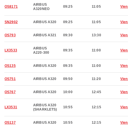
AIRBUS
OS8171
09:25
11:05
Vien
A320NEO
SN2902
AIRBUS A320
09:25
11:05
Vien
OS793
AIRBUS A321
09:30
13:30
Vien
AIRBUS
LX3533
09:35
11:00
Vien
A220-300
OS135
AIRBUS A320
09:35
11:00
Vien
OS751
AIRBUS A320
09:50
11:20
Vien
OS767
AIRBUS A320
10:00
12:45
Vien
AIRBUS A320
LX3531
10:55
12:15
Vien
(SHARKLETS)
OS137
AIRBUS A320
10:55
12:15
Vien