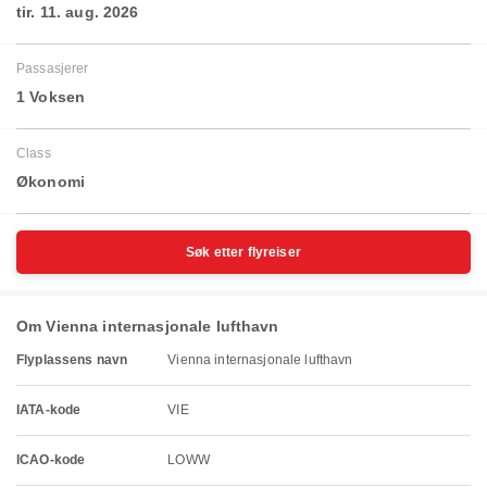
tir. 11. aug. 2026
Passasjerer
1 Voksen
Class
Økonomi
Søk etter flyreiser
Om Vienna internasjonale lufthavn
Flyplassens navn
Vienna internasjonale lufthavn
IATA-kode
VIE
ICAO-kode
LOWW