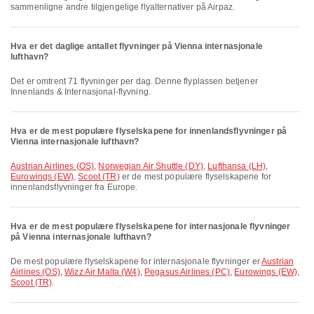
sammenligne andre tilgjengelige flyalternativer på Airpaz.
Hva er det daglige antallet flyvninger på Vienna internasjonale
lufthavn?
Det er omtrent 71 flyvninger per dag. Denne flyplassen betjener
Innenlands & Internasjonal-flyvning.
Hva er de mest populære flyselskapene for innenlandsflyvninger på
Vienna internasjonale lufthavn?
Austrian Airlines (OS)
,
Norwegian Air Shuttle (DY)
,
Lufthansa (LH)
,
Eurowings (EW)
,
Scoot (TR)
er de mest populære flyselskapene for
innenlandsflyvninger fra Europe.
Hva er de mest populære flyselskapene for internasjonale flyvninger
på Vienna internasjonale lufthavn?
De mest populære flyselskapene for internasjonale flyvninger er
Austrian
Airlines (OS)
,
Wizz Air Malta (W4)
,
Pegasus Airlines (PC)
,
Eurowings (EW)
,
Scoot (TR)
.