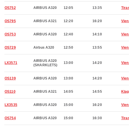
OS752
AIRBUS A320
12:05
13:35
Tira
OS795
AIRBUS A321
12:20
16:20
Vien
OS753
AIRBUS A320
12:40
14:10
Vien
OS729
Airbus A320
12:50
13:55
Vien
AIRBUS A320
LX3571
13:00
14:20
Vien
(SHARKLETS)
OS139
AIRBUS A320
13:00
14:20
Vien
OS110
AIRBUS A321
14:05
14:55
Klag
LX3535
AIRBUS A320
15:00
16:20
Vien
OS754
AIRBUS A320
15:00
16:30
Tira