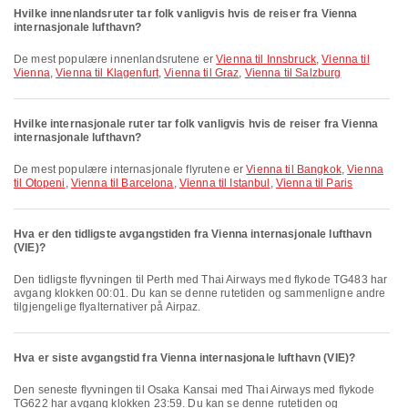
Hvilke innenlandsruter tar folk vanligvis hvis de reiser fra Vienna
internasjonale lufthavn?
De mest populære innenlandsrutene er
Vienna til Innsbruck
,
Vienna til
Vienna
,
Vienna til Klagenfurt
,
Vienna til Graz
,
Vienna til Salzburg
Hvilke internasjonale ruter tar folk vanligvis hvis de reiser fra Vienna
internasjonale lufthavn?
De mest populære internasjonale flyrutene er
Vienna til Bangkok
,
Vienna
til Otopeni
,
Vienna til Barcelona
,
Vienna til Istanbul
,
Vienna til Paris
Hva er den tidligste avgangstiden fra Vienna internasjonale lufthavn
(VIE)?
Den tidligste flyvningen til Perth med Thai Airways med flykode TG483 har
avgang klokken 00:01. Du kan se denne rutetiden og sammenligne andre
tilgjengelige flyalternativer på Airpaz.
Hva er siste avgangstid fra Vienna internasjonale lufthavn (VIE)?
Den seneste flyvningen til Osaka Kansai med Thai Airways med flykode
TG622 har avgang klokken 23:59. Du kan se denne rutetiden og