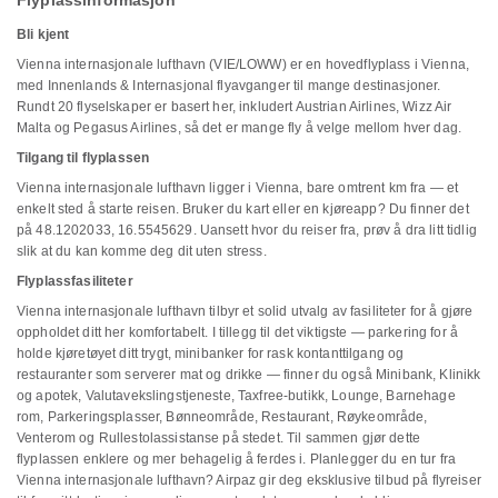
Flyplassinformasjon
Bli kjent
Vienna internasjonale lufthavn (VIE/LOWW) er en hovedflyplass i Vienna,
med Innenlands & Internasjonal flyavganger til mange destinasjoner.
Rundt 20 flyselskaper er basert her, inkludert Austrian Airlines, Wizz Air
Malta og Pegasus Airlines, så det er mange fly å velge mellom hver dag.
Tilgang til flyplassen
Vienna internasjonale lufthavn ligger i Vienna, bare omtrent km fra — et
enkelt sted å starte reisen. Bruker du kart eller en kjøreapp? Du finner det
på 48.1202033, 16.5545629. Uansett hvor du reiser fra, prøv å dra litt tidlig
slik at du kan komme deg dit uten stress.
Flyplassfasiliteter
Vienna internasjonale lufthavn tilbyr et solid utvalg av fasiliteter for å gjøre
oppholdet ditt her komfortabelt. I tillegg til det viktigste — parkering for å
holde kjøretøyet ditt trygt, minibanker for rask kontanttilgang og
restauranter som serverer mat og drikke — finner du også Minibank, Klinikk
og apotek, Valutavekslingstjeneste, Taxfree-butikk, Lounge, Barnehage
rom, Parkeringsplasser, Bønneområde, Restaurant, Røykeområde,
Venterom og Rullestolassistanse på stedet. Til sammen gjør dette
flyplassen enklere og mer behagelig å ferdes i. Planlegger du en tur fra
Vienna internasjonale lufthavn? Airpaz gir deg eksklusive tilbud på flyreiser