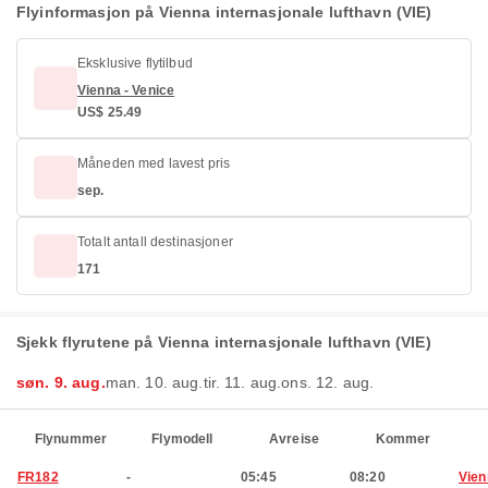
Flyinformasjon på Vienna internasjonale lufthavn (VIE)
Eksklusive flytilbud
Vienna - Venice
US$ 25.49
Måneden med lavest pris
sep.
Totalt antall destinasjoner
171
Sjekk flyrutene på Vienna internasjonale lufthavn (VIE)
søn. 9. aug.
man. 10. aug.
tir. 11. aug.
ons. 12. aug.
Flynummer
Flymodell
Avreise
Kommer
FR182
-
05:45
08:20
Vien