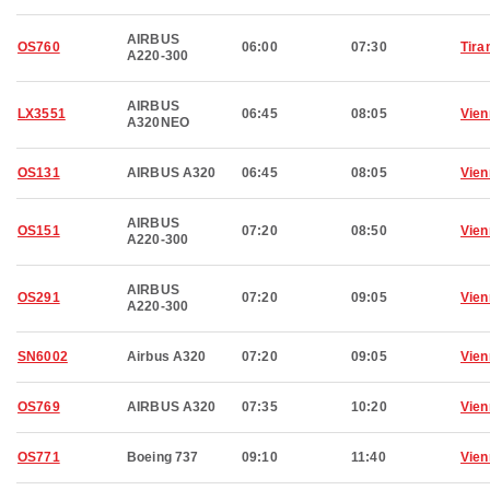
AIRBUS
OS760
06:00
07:30
Tira
A220-300
AIRBUS
LX3551
06:45
08:05
Vien
A320NEO
OS131
AIRBUS A320
06:45
08:05
Vien
AIRBUS
OS151
07:20
08:50
Vien
A220-300
AIRBUS
OS291
07:20
09:05
Vien
A220-300
SN6002
Airbus A320
07:20
09:05
Vien
OS769
AIRBUS A320
07:35
10:20
Vien
OS771
Boeing 737
09:10
11:40
Vien