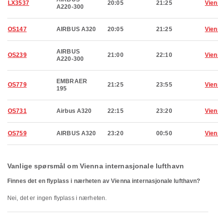
LX3537
20:05
21:25
Vien
A220-300
OS147
AIRBUS A320
20:05
21:25
Vien
AIRBUS
OS239
21:00
22:10
Vien
A220-300
EMBRAER
OS779
21:25
23:55
Vien
195
OS731
Airbus A320
22:15
23:20
Vien
OS759
AIRBUS A320
23:20
00:50
Vien
Vanlige spørsmål om Vienna internasjonale lufthavn
Finnes det en flyplass i nærheten av Vienna internasjonale lufthavn?
Nei, det er ingen flyplass i nærheten.