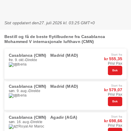
Sist oppdatert den
27. juli 2026 kl. 03:25 GMT+0
Bestill og få de beste flytilbudene fra Casablanca
Mohammed V internasjonale lufthavn (CMN)
Casablanca (CMN)
Madrid (MAD)
Start fra
kr 555,35
fre. 9. okt.
Direkte
Pris/ Pax
Iberia
Bok
Casablanca (CMN)
Madrid (MAD)
Start fra
kr 579,07
søn. 9. aug.
Direkte
Pris/ Pax
Iberia
Bok
Casablanca (CMN)
Agadir (AGA)
Start fra
kr 698,66
søn. 16. aug.
Direkte
Pris/ Pax
Royal Air Maroc