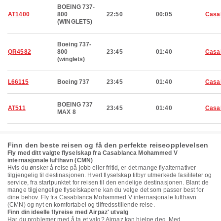
BOEING 737-
AT1400
800
22:50
00:05
Casa
(WINGLETS)
Boeing 737-
QR4582
800
23:45
01:40
Casa
(winglets)
L66115
Boeing 737
23:45
01:40
Casa
BOEING 737
AT511
23:45
01:40
Casa
MAX 8
Finn den beste reisen og få den perfekte reiseopplevelsen
Fly med ditt valgte flyselskap fra Casablanca Mohammed V
internasjonale lufthavn (CMN)
Hvis du ønsker å reise på jobb eller fritid, er det mange flyalternativer
tilgjengelig til destinasjonen. Hvert flyselskap tilbyr utmerkede fasiliteter og
service, fra startpunktet for reisen til den endelige destinasjonen. Blant de
mange tilgjengelige flyselskapene kan du velge det som passer best for
dine behov. Fly fra Casablanca Mohammed V internasjonale lufthavn
(CMN) og nyt en komfortabel og tilfredsstillende reise.
Finn din ideelle flyreise med Airpaz' utvalg
Har du problemer med å ta et valg? Airpaz kan hjelpe deg. Med