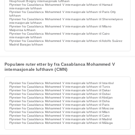
Houphouët Boigny internasjonale lufthavn
Flyreiser fra Casablanca Mohammed V internasjonale lufthavn til Hamad
internasjonale lufthavn
Flyreiser fra Casablanca Mohammed V internasjonale lufthavn til Paris Orly
lufthavn
Flyreiser fra Casablanca Mohammed V internasjonale lufthavn til Sheremetyevo
internasjonale lufthavn
Flyreiser fra Casablanca Mohammed V internasjonale lufthavn til Milano
Malpensa lufthavn
Flyreiser fra Casablanca Mohammed V internasjonale lufthavn til Cairo
internasjonale lufthavn
Flyreiser fra Casablanca Mohammed V internasjonale lufthavn til Adolfo Suárez
Madrid Barajas lufthavn
Populære ruter etter by fra Casablanca Mohammed V
internasjonale lufthavn (CMN)
Flyreiser fra Casablanca Mohammed V internasjonale lufthavn til Istanbul
Flyreiser fra Casablanca Mohammed V internasjonale lufthavn til Tunis
Flyreiser fra Casablanca Mohammed V internasjonale lufthavn til Dakar
Flyreiser fra Casablanca Mohammed V internasjonale lufthavn til Dubai
Flyreiser fra Casablanca Mohammed V internasjonale lufthavn til Abidjan
Flyreiser fra Casablanca Mohammed V internasjonale lufthavn til Doha
Flyreiser fra Casablanca Mohammed V internasjonale lufthavn til Paris
Flyreiser fra Casablanca Mohammed V internasjonale lufthavn til Moscow
Flyreiser fra Casablanca Mohammed V internasjonale lufthavn til Milan
Flyreiser fra Casablanca Mohammed V internasjonale lufthavn til Cairo
Flyreiser fra Casablanca Mohammed V internasjonale lufthavn til Madrid
Flyreiser fra Casablanca Mohammed V internasjonale lufthavn til Málaga