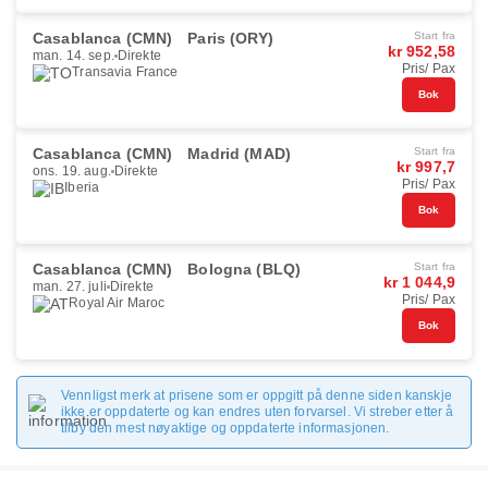
Casablanca (CMN)
Paris (ORY)
Start fra
kr 952,58
man. 14. sep.
Direkte
Pris/ Pax
Transavia France
Bok
Casablanca (CMN)
Madrid (MAD)
Start fra
kr 997,7
ons. 19. aug.
Direkte
Pris/ Pax
Iberia
Bok
Casablanca (CMN)
Bologna (BLQ)
Start fra
kr 1 044,9
man. 27. juli
Direkte
Pris/ Pax
Royal Air Maroc
Bok
Vennligst merk at prisene som er oppgitt på denne siden kanskje
ikke er oppdaterte og kan endres uten forvarsel. Vi streber etter å
tilby den mest nøyaktige og oppdaterte informasjonen.