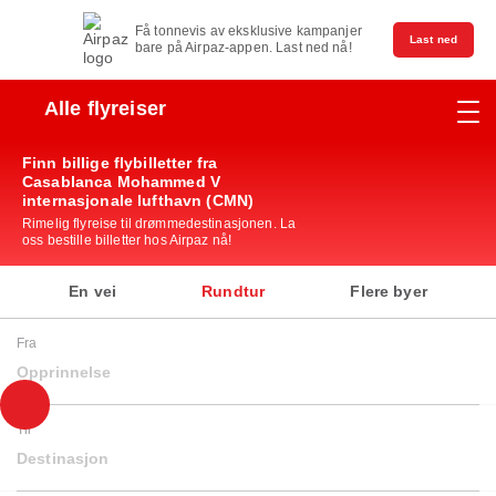
Få tonnevis av eksklusive kampanjer
Last ned
bare på Airpaz-appen. Last ned nå!
Alle flyreiser
Finn billige flybilletter fra
Casablanca Mohammed V
internasjonale lufthavn (CMN)
Rimelig flyreise til drømmedestinasjonen. La
oss bestille billetter hos Airpaz nå!
En vei
Rundtur
Flere byer
Fra
Opprinnelse
Til
Destinasjon