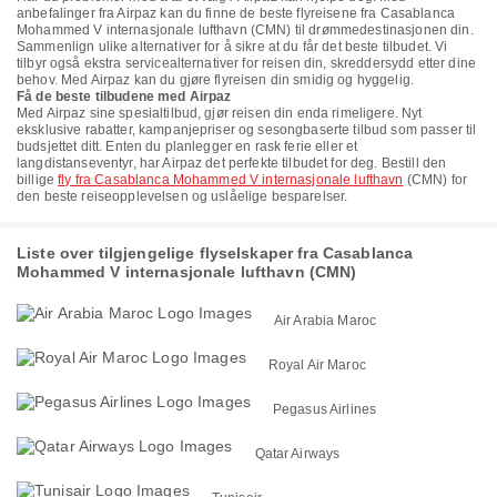
anbefalinger fra Airpaz kan du finne de beste flyreisene fra Casablanca
Mohammed V internasjonale lufthavn (CMN) til drømmedestinasjonen din.
Sammenlign ulike alternativer for å sikre at du får det beste tilbudet. Vi
tilbyr også ekstra servicealternativer for reisen din, skreddersydd etter dine
behov. Med Airpaz kan du gjøre flyreisen din smidig og hyggelig.
Få de beste tilbudene med Airpaz
Med Airpaz sine spesialtilbud, gjør reisen din enda rimeligere. Nyt
eksklusive rabatter, kampanjepriser og sesongbaserte tilbud som passer til
budsjettet ditt. Enten du planlegger en rask ferie eller et
langdistanseventyr, har Airpaz det perfekte tilbudet for deg. Bestill den
billige
fly fra Casablanca Mohammed V internasjonale lufthavn
(CMN) for
den beste reiseopplevelsen og uslåelige besparelser.
Liste over tilgjengelige flyselskaper fra Casablanca
Mohammed V internasjonale lufthavn (CMN)
Air Arabia Maroc
Royal Air Maroc
Pegasus Airlines
Qatar Airways