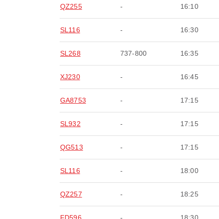
QZ255
-
16:10
SL116
-
16:30
SL268
737-800
16:35
XJ230
-
16:45
GA8753
-
17:15
SL932
-
17:15
QG513
-
17:15
SL116
-
18:00
QZ257
-
18:25
FD596
-
18:30