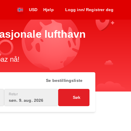
USD
Hjelp
Logg inn/ Registrer deg
nasjonale lufthavn
paz nå!
Se bestillingsliste
Retur
Søk
søn. 9. aug. 2026