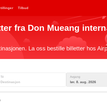
tillinger
Tilbud
letter fra Don Mueang inter
inasjonen. La oss bestille billetter hos Air
Til
Avgang
lør. 8. aug. 2026
0