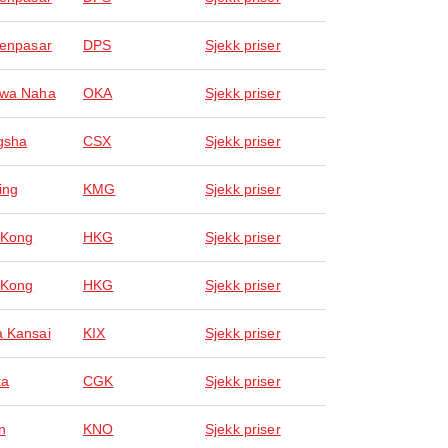
Denpasar
DPS
Sjekk priser
awa Naha
OKA
Sjekk priser
gsha
CSX
Sjekk priser
ing
KMG
Sjekk priser
 Kong
HKG
Sjekk priser
 Kong
HKG
Sjekk priser
 Kansai
KIX
Sjekk priser
ta
CGK
Sjekk priser
n
KNO
Sjekk priser