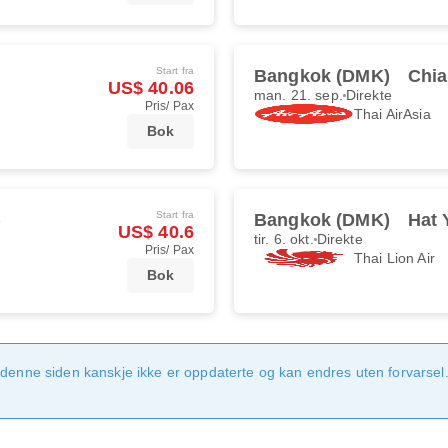
Start fra
Bangkok (DMK)
Chia
US$ 40.06
man. 21. sep.
Direkte
Pris/ Pax
Thai AirAsia
Bok
Start fra
)
Bangkok (DMK)
Hat 
US$ 40.6
tir. 6. okt.
Direkte
Pris/ Pax
Thai Lion Air
Bok
denne siden kanskje ikke er oppdaterte og kan endres uten forvarsel. 