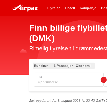
Flyreise
Hotell
Kampanje
Bes
Finn billige flybil
(DMK)
Rimelig flyreise til drømmedest
Rundtur
1 Passasjer
Økonomi
Fra
Sist oppdatert den
6. august 2026 kl. 22:42 GMT+