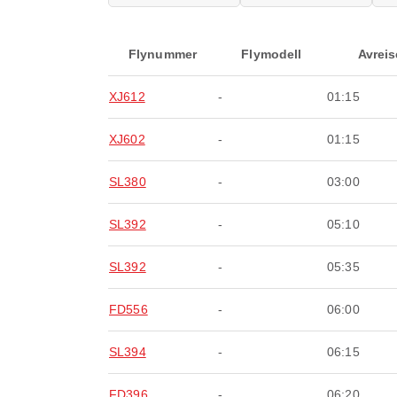
Flynummer
Flymodell
Avreis
XJ612
-
01:15
XJ602
-
01:15
SL380
-
03:00
SL392
-
05:10
SL392
-
05:35
FD556
-
06:00
SL394
-
06:15
FD396
-
06:20