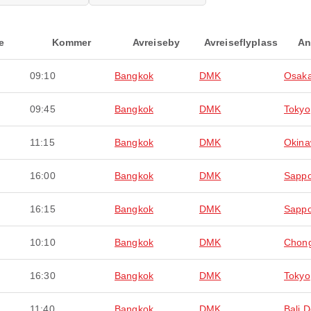
e
Kommer
Avreiseby
Avreiseflyplass
An
09:10
Bangkok
DMK
Osaka
09:45
Bangkok
DMK
Tokyo
11:15
Bangkok
DMK
Okin
16:00
Bangkok
DMK
Sapp
16:15
Bangkok
DMK
Sapp
10:10
Bangkok
DMK
Chon
16:30
Bangkok
DMK
Tokyo
11:40
Bangkok
DMK
Bali 