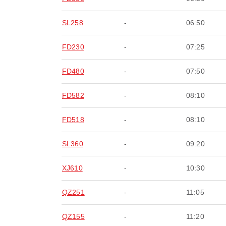
SL258
-
06:50
FD230
-
07:25
FD480
-
07:50
FD582
-
08:10
FD518
-
08:10
SL360
-
09:20
XJ610
-
10:30
QZ251
-
11:05
QZ155
-
11:20