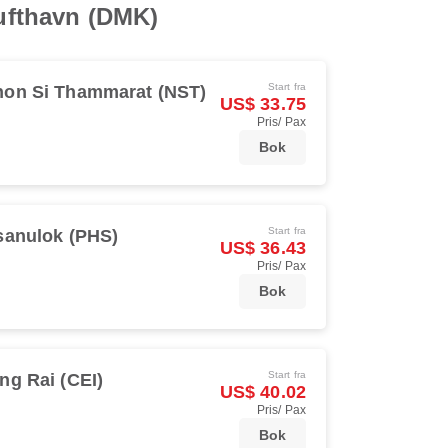
lufthavn (DMK)
Start fra
on Si Thammarat (NST)
US$ 33.75
Pris/ Pax
Bok
Start fra
sanulok (PHS)
US$ 36.43
Pris/ Pax
Bok
Start fra
ng Rai (CEI)
US$ 40.02
Pris/ Pax
Bok