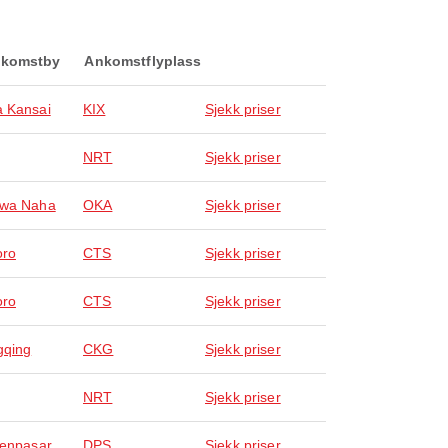
komstby
Ankomstflyplass
 Kansai
KIX
Sjekk priser
NRT
Sjekk priser
awa Naha
OKA
Sjekk priser
oro
CTS
Sjekk priser
oro
CTS
Sjekk priser
gqing
CKG
Sjekk priser
NRT
Sjekk priser
Denpasar
DPS
Sjekk priser