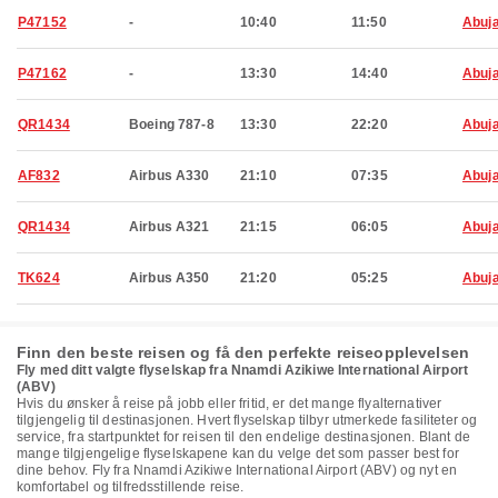
P47152
-
10:40
11:50
Abuj
P47162
-
13:30
14:40
Abuj
QR1434
Boeing 787-8
13:30
22:20
Abuj
AF832
Airbus A330
21:10
07:35
Abuj
QR1434
Airbus A321
21:15
06:05
Abuj
TK624
Airbus A350
21:20
05:25
Abuj
Finn den beste reisen og få den perfekte reiseopplevelsen
Fly med ditt valgte flyselskap fra Nnamdi Azikiwe International Airport
(ABV)
Hvis du ønsker å reise på jobb eller fritid, er det mange flyalternativer
tilgjengelig til destinasjonen. Hvert flyselskap tilbyr utmerkede fasiliteter og
service, fra startpunktet for reisen til den endelige destinasjonen. Blant de
mange tilgjengelige flyselskapene kan du velge det som passer best for
dine behov. Fly fra Nnamdi Azikiwe International Airport (ABV) og nyt en
komfortabel og tilfredsstillende reise.