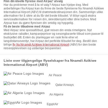
Finn din ideelle flyreise med Airpaz' utvalg
Har du problemer med å ta et valg? Airpaz kan hjelpe deg. Med
anbefalinger fra Airpaz kan du finne de beste flyreisene fra Nnamdi Azikiwe
International Airport (ABV) til drømmedestinasjonen din. Sammenlign ulike
alternativer for å sikre at du får det beste tilbudet. Vi tilbyr også ekstra
servicealternativer for reisen din, skreddersydd etter dine behov. Med
Airpaz kan du gjøre flyreisen din smidig og hyggelig.
Få de beste tilbudene med Airpaz
Med Airpaz sine spesialtilbud, gjør reisen din enda rimeligere. Nyt
eksklusive rabatter, kampanjepriser og sesongbaserte tilbud som passer til
budsjettet ditt. Enten du planlegger en rask ferie eller et
langdistanseventyr, har Airpaz det perfekte tilbudet for deg. Bestill den
billige
fly fra Nnamdi Azikiwe International Airport
(ABV) for den beste
reiseopplevelsen og uslåelige besparelser.
Liste over tilgjengelige flyselskaper fra Nnamdi Azikiwe
International Airport (ABV)
Air Peace
Qatar Airways
Air Algerie
EgyptAir