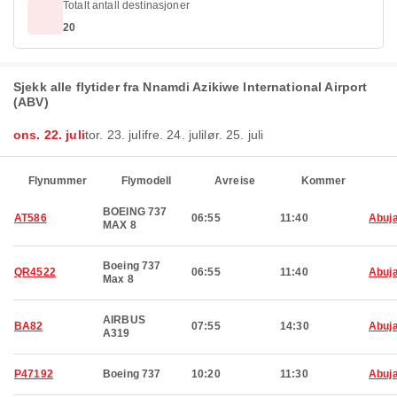
Totalt antall destinasjoner
20
Sjekk alle flytider fra Nnamdi Azikiwe International Airport
(ABV)
ons. 22. juli
tor. 23. juli
fre. 24. juli
lør. 25. juli
Flynummer
Flymodell
Avreise
Kommer
BOEING 737
AT586
06:55
11:40
Abuj
MAX 8
Boeing 737
QR4522
06:55
11:40
Abuj
Max 8
AIRBUS
BA82
07:55
14:30
Abuj
A319
P47192
Boeing 737
10:20
11:30
Abuj