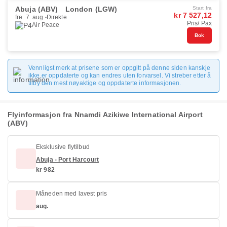
Abuja (ABV)
London (LGW)
Start fra
kr 7 527,12
fre. 7. aug.
Direkte
Pris/ Pax
Air Peace
Bok
Vennligst merk at prisene som er oppgitt på denne siden kanskje
ikke er oppdaterte og kan endres uten forvarsel. Vi streber etter å
tilby den mest nøyaktige og oppdaterte informasjonen.
Flyinformasjon fra Nnamdi Azikiwe International Airport
(ABV)
Eksklusive flytilbud
Abuja - Port Harcourt
kr 982
Måneden med lavest pris
aug.