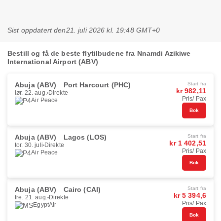
Sist oppdatert den
21. juli 2026 kl. 19:48 GMT+0
Bestill og få de beste flytilbudene fra Nnamdi Azikiwe
International Airport (ABV)
Abuja (ABV)
Port Harcourt (PHC)
Start fra
kr 982,11
lør. 22. aug.
Direkte
Pris/ Pax
Air Peace
Bok
Abuja (ABV)
Lagos (LOS)
Start fra
kr 1 402,51
tor. 30. juli
Direkte
Pris/ Pax
Air Peace
Bok
Abuja (ABV)
Cairo (CAI)
Start fra
kr 5 394,6
fre. 21. aug.
Direkte
Pris/ Pax
EgyptAir
Bok