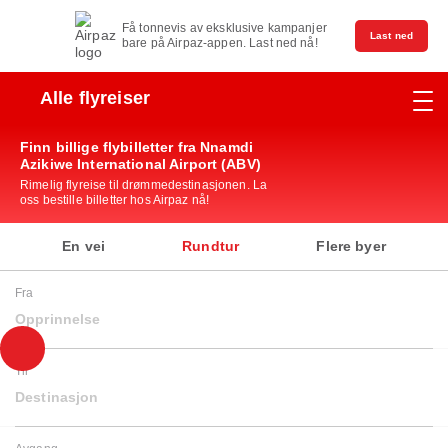
Få tonnevis av eksklusive kampanjer
Last ned
bare på Airpaz-appen. Last ned nå!
Alle flyreiser
Finn billige flybilletter fra Nnamdi
Azikiwe International Airport (ABV)
Rimelig flyreise til drømmedestinasjonen. La
oss bestille billetter hos Airpaz nå!
En vei
Rundtur
Flere byer
Fra
Opprinnelse
Til
Destinasjon