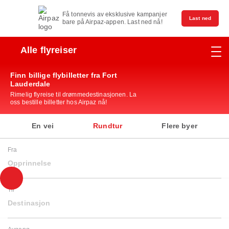
Få tonnevis av eksklusive kampanjer
Last ned
bare på Airpaz-appen. Last ned nå!
Alle flyreiser
Finn billige flybilletter fra Fort
Lauderdale
Rimelig flyreise til drømmedestinasjonen. La
oss bestille billetter hos Airpaz nå!
En vei
Rundtur
Flere byer
Fra
Opprinnelse
Til
Destinasjon