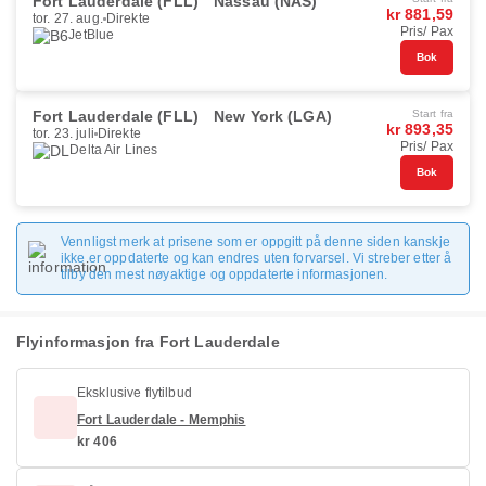
Fort Lauderdale (FLL)
Nassau (NAS)
kr 881,59
tor. 27. aug.
Direkte
Pris/ Pax
JetBlue
Bok
Fort Lauderdale (FLL)
New York (LGA)
Start fra
kr 893,35
tor. 23. juli
Direkte
Pris/ Pax
Delta Air Lines
Bok
Vennligst merk at prisene som er oppgitt på denne siden kanskje
ikke er oppdaterte og kan endres uten forvarsel. Vi streber etter å
tilby den mest nøyaktige og oppdaterte informasjonen.
Flyinformasjon fra Fort Lauderdale
Eksklusive flytilbud
Fort Lauderdale - Memphis
kr 406