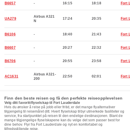
B6657
-
16:15
18:18
Fort 
Airbus A321
UA279
17:24
20:35
Fort 
N
B6106
-
18:40
21:43
Fort 
B6607
-
20:27
22:32
Fort 
B6706
-
20:55
23:58
Fort 
Airbus A321-
AC1631
22:50
02:01
Fort 
200
Finn den beste reisen og få den perfekte reiseopplevelsen
Velg ditt favorittflyselskap til Fort Lauderdale
Hvis du ønsker å reise på jobb eller fritid, er det mange flyalternativer
tilgjengelig til reisemålet ditt. Hvert flyselskap tilbyr utmerkede fasiliteter og
service, fra startpunktet på reisen til den endelige destinasjonen. Blant de
mange tilgjengelige flyselskapene kan du velge det som passer best for
dine behov. Flyr fra Fort Lauderdale og nyt en komfortabel og
tilfredsstillende reise.