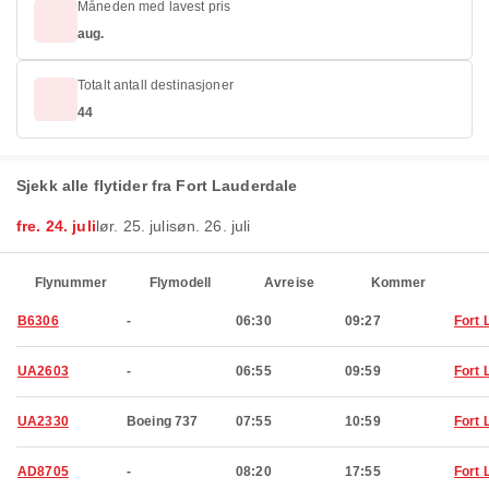
Måneden med lavest pris
aug.
Totalt antall destinasjoner
44
Sjekk alle flytider fra Fort Lauderdale
fre. 24. juli
lør. 25. juli
søn. 26. juli
Flynummer
Flymodell
Avreise
Kommer
B6306
-
06:30
09:27
Fort 
UA2603
-
06:55
09:59
Fort 
UA2330
Boeing 737
07:55
10:59
Fort 
AD8705
-
08:20
17:55
Fort 