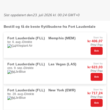
Sist oppdatert den
23. juli 2026 kl. 00:24 GMT+0
Bestill og få de beste flytilbudene fra Fort Lauderdale
Fort Lauderdale (FLL)
Memphis (MEM)
Start fra
kr 406,07
tor. 6. aug.
Direkte
Pris/ Pax
Allegiant Air
Bok
Fort Lauderdale (FLL)
Las Vegas (LAS)
Start fra
kr 623,03
ons. 9. sep.
Direkte
Pris/ Pax
JetBlue
Bok
Fort Lauderdale (FLL)
New York (EWR)
Start fra
kr 717,24
fre. 28. aug.
Direkte
Pris/ Pax
JetBlue
Bok