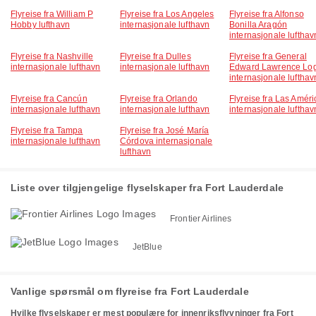
Flyreise fra William P
Flyreise fra Los Angeles
Flyreise fra Alfonso
Hobby lufthavn
internasjonale lufthavn
Bonilla Aragón
internasjonale lufthav
Flyreise fra Nashville
Flyreise fra Dulles
Flyreise fra General
internasjonale lufthavn
internasjonale lufthavn
Edward Lawrence Lo
internasjonale lufthav
Flyreise fra Cancún
Flyreise fra Orlando
Flyreise fra Las Améri
internasjonale lufthavn
internasjonale lufthavn
internasjonale lufthav
Flyreise fra Tampa
Flyreise fra José María
internasjonale lufthavn
Córdova internasjonale
lufthavn
Liste over tilgjengelige flyselskaper fra Fort Lauderdale
Frontier Airlines
JetBlue
Vanlige spørsmål om flyreise fra Fort Lauderdale
Hvilke flyselskaper er mest populære for innenriksflyvninger fra Fort