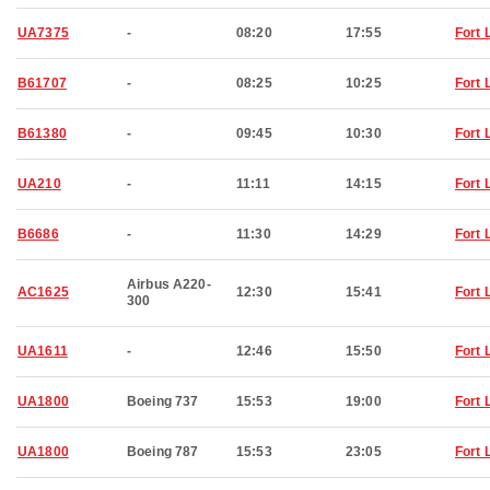
UA7375
-
08:20
17:55
Fort 
B61707
-
08:25
10:25
Fort 
B61380
-
09:45
10:30
Fort 
UA210
-
11:11
14:15
Fort 
B6686
-
11:30
14:29
Fort 
Airbus A220-
AC1625
12:30
15:41
Fort 
300
UA1611
-
12:46
15:50
Fort 
UA1800
Boeing 737
15:53
19:00
Fort 
UA1800
Boeing 787
15:53
23:05
Fort 