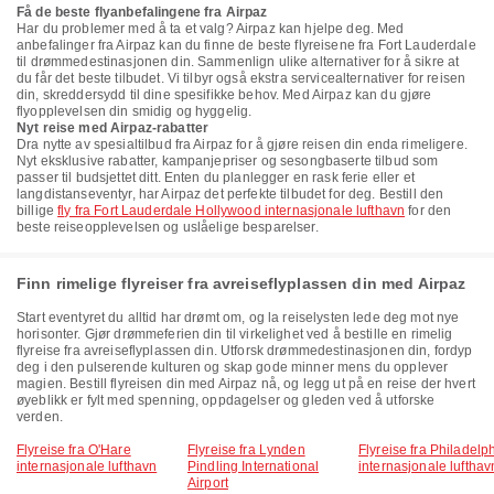
Få de beste flyanbefalingene fra Airpaz
Har du problemer med å ta et valg? Airpaz kan hjelpe deg. Med
anbefalinger fra Airpaz kan du finne de beste flyreisene fra Fort Lauderdale
til drømmedestinasjonen din. Sammenlign ulike alternativer for å sikre at
du får det beste tilbudet. Vi tilbyr også ekstra servicealternativer for reisen
din, skreddersydd til dine spesifikke behov. Med Airpaz kan du gjøre
flyopplevelsen din smidig og hyggelig.
Nyt reise med Airpaz-rabatter
Dra nytte av spesialtilbud fra Airpaz for å gjøre reisen din enda rimeligere.
Nyt eksklusive rabatter, kampanjepriser og sesongbaserte tilbud som
passer til budsjettet ditt. Enten du planlegger en rask ferie eller et
langdistanseventyr, har Airpaz det perfekte tilbudet for deg. Bestill den
billige
fly fra Fort Lauderdale Hollywood internasjonale lufthavn
for den
beste reiseopplevelsen og uslåelige besparelser.
Finn rimelige flyreiser fra avreiseflyplassen din med Airpaz
Start eventyret du alltid har drømt om, og la reiselysten lede deg mot nye
horisonter. Gjør drømmeferien din til virkelighet ved å bestille en rimelig
flyreise fra avreiseflyplassen din. Utforsk drømmedestinasjonen din, fordyp
deg i den pulserende kulturen og skap gode minner mens du opplever
magien. Bestill flyreisen din med Airpaz nå, og legg ut på en reise der hvert
øyeblikk er fylt med spenning, oppdagelser og gleden ved å utforske
verden.
Flyreise fra O'Hare
Flyreise fra Lynden
Flyreise fra Philadelp
internasjonale lufthavn
Pindling International
internasjonale lufthav
Airport