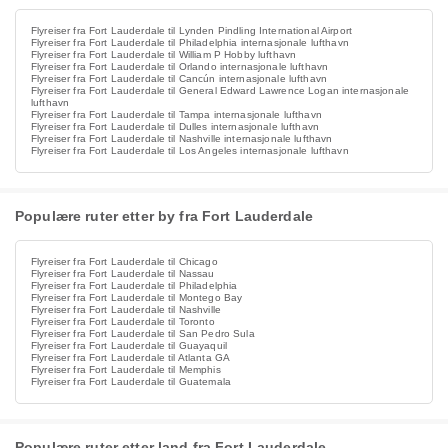
Flyreiser fra Fort Lauderdale til Lynden Pindling International Airport
Flyreiser fra Fort Lauderdale til Philadelphia internasjonale lufthavn
Flyreiser fra Fort Lauderdale til William P Hobby lufthavn
Flyreiser fra Fort Lauderdale til Orlando internasjonale lufthavn
Flyreiser fra Fort Lauderdale til Cancún internasjonale lufthavn
Flyreiser fra Fort Lauderdale til General Edward Lawrence Logan internasjonale
lufthavn
Flyreiser fra Fort Lauderdale til Tampa internasjonale lufthavn
Flyreiser fra Fort Lauderdale til Dulles internasjonale lufthavn
Flyreiser fra Fort Lauderdale til Nashville internasjonale lufthavn
Flyreiser fra Fort Lauderdale til Los Angeles internasjonale lufthavn
Populære ruter etter by fra Fort Lauderdale
Flyreiser fra Fort Lauderdale til Chicago
Flyreiser fra Fort Lauderdale til Nassau
Flyreiser fra Fort Lauderdale til Philadelphia
Flyreiser fra Fort Lauderdale til Montego Bay
Flyreiser fra Fort Lauderdale til Nashville
Flyreiser fra Fort Lauderdale til Toronto
Flyreiser fra Fort Lauderdale til San Pedro Sula
Flyreiser fra Fort Lauderdale til Guayaquil
Flyreiser fra Fort Lauderdale til Atlanta GA
Flyreiser fra Fort Lauderdale til Memphis
Flyreiser fra Fort Lauderdale til Guatemala
Populære ruter etter land fra Fort Lauderdale