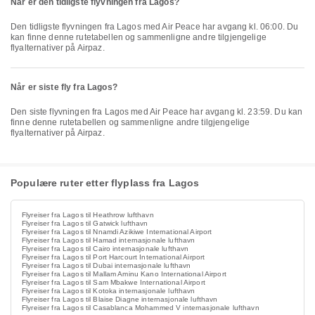
Når er den tidligste flyvningen fra Lagos?
Den tidligste flyvningen fra Lagos med Air Peace har avgang kl. 06:00. Du
kan finne denne rutetabellen og sammenligne andre tilgjengelige
flyalternativer på Airpaz.
Når er siste fly fra Lagos?
Den siste flyvningen fra Lagos med Air Peace har avgang kl. 23:59. Du kan
finne denne rutetabellen og sammenligne andre tilgjengelige
flyalternativer på Airpaz.
Populære ruter etter flyplass fra Lagos
Flyreiser fra Lagos til Heathrow lufthavn
Flyreiser fra Lagos til Gatwick lufthavn
Flyreiser fra Lagos til Nnamdi Azikiwe International Airport
Flyreiser fra Lagos til Hamad internasjonale lufthavn
Flyreiser fra Lagos til Cairo internasjonale lufthavn
Flyreiser fra Lagos til Port Harcourt International Airport
Flyreiser fra Lagos til Dubai internasjonale lufthavn
Flyreiser fra Lagos til Mallam Aminu Kano International Airport
Flyreiser fra Lagos til Sam Mbakwe International Airport
Flyreiser fra Lagos til Kotoka internasjonale lufthavn
Flyreiser fra Lagos til Blaise Diagne internasjonale lufthavn
Flyreiser fra Lagos til Casablanca Mohammed V internasjonale lufthavn