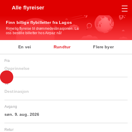
Alle flyreiser
Finn billige flybilletter fra Lagos
Rimelig flyreise til drømmedestinasjonen. La
oss bestille billetter hos Airpaz nå!
En vei
Rundtur
Flere byer
Fra
Opprinnelse
Til
Destinasjon
Avgang
søn. 9. aug. 2026
Retur