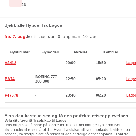
26
Sjekk alle flytider fra Lagos
fre. 7. aug.
lør. 8. aug.
søn. 9. aug.
man. 10. aug.
Flynummer
Flymodell
Avreise
Kommer
VS412
-
09:00
15:50
Lago
BOEING 777-
BA74
22:50
05:20
Lago
200/300
P47578
-
23:40
06:20
Lago
Finn den beste reisen og få den perfekte reiseopplevelsen
Velg ditt favorittflyselskap til Lagos
Hvis du ønsker å reise på jobb eller fritid, er det mange flyalternativer
tilgjengelig til reisemålet ditt. Hvert flyselskap tilbyr utmerkede fasiliteter og
service, fra startpunktet på reisen til den endelige destinasjonen. Blant de