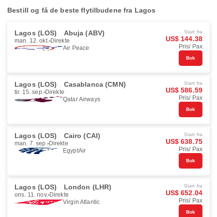
Bestill og få de beste flytilbudene fra Lagos
Lagos (LOS)
Abuja (ABV)
Start fra
US$ 144.38
man. 12. okt.
Direkte
Pris/ Pax
Air Peace
Bok
Lagos (LOS)
Casablanca (CMN)
Start fra
US$ 586.59
tir. 15. sep.
Direkte
Pris/ Pax
Qatar Airways
Bok
Lagos (LOS)
Cairo (CAI)
Start fra
US$ 638.75
man. 7. sep.
Direkte
Pris/ Pax
EgyptAir
Bok
Lagos (LOS)
London (LHR)
Start fra
US$ 652.04
ons. 11. nov.
Direkte
Pris/ Pax
Virgin Atlantic
Bok