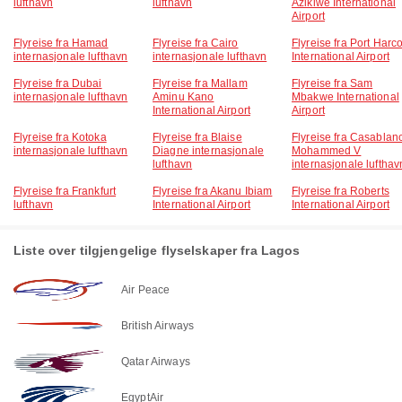
lufthavn
lufthavn
Azikiwe International
Airport
Flyreise fra Hamad
Flyreise fra Cairo
Flyreise fra Port Harco
internasjonale lufthavn
internasjonale lufthavn
International Airport
Flyreise fra Dubai
Flyreise fra Mallam
Flyreise fra Sam
internasjonale lufthavn
Aminu Kano
Mbakwe International
International Airport
Airport
Flyreise fra Kotoka
Flyreise fra Blaise
Flyreise fra Casablan
internasjonale lufthavn
Diagne internasjonale
Mohammed V
lufthavn
internasjonale lufthav
Flyreise fra Frankfurt
Flyreise fra Akanu Ibiam
Flyreise fra Roberts
lufthavn
International Airport
International Airport
Liste over tilgjengelige flyselskaper fra Lagos
Air Peace
British Airways
Qatar Airways
EgyptAir