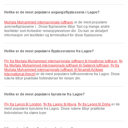
Hvilke er de mest populære avgangsflyplassene i Lagos?
Murtala Muhammed internasjonale lufthavn
er de mest populære
avreiseflyplassene i . Disse flyplassene tilbyr Taxi og mange andre
fasiliteter som forbedrer reiseopplevelsen din. Du kan se detaljert
informasjon om fasiliteter og terminalkart for disse flyplassene.
Hvilke er de mest populære flyplassrutene fra Lagos?
fly fra Murtala Muhammed internasjonale lufthavn til Heathrow lufthavn
,
fly
fra Murtala Muhammed internasjonale lufthavn til Gatwick lufthavn
,
fly fra
Murtala Muhammed internasjonale lufthavn til Nnamdi Azikiwe
International Airport
er de mest populære lufthavnrutene fra Lagos. Disse
rutene tilbyr praktiske forbindelser for reisen din.
Hvilke er de mest populære byrutene fra Lagos?
fly fra Lagos til London
,
fly fra Lagos til Abuja
,
fly fra Lagos til Doha
er de
mest populære byrutene fra Lagos. Disse rutene tilbyr praktiske
forbindelser fra større byer.