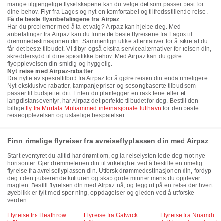
mange tilgjengelige flyselskapene kan du velge det som passer best for
dine behov. Flyr fra Lagos og nyt en komfortabel og tilfredsstillende reise.
Få de beste flyanbefalingene fra Airpaz
Har du problemer med å ta et valg? Airpaz kan hjelpe deg. Med
anbefalinger fra Airpaz kan du finne de beste flyreisene fra Lagos til
drømmedestinasjonen din. Sammenlign ulike alternativer for å sikre at du
får det beste tilbudet. Vi tilbyr også ekstra servicealternativer for reisen din,
skreddersydd til dine spesifikke behov. Med Airpaz kan du gjøre
flyopplevelsen din smidig og hyggelig.
Nyt reise med Airpaz-rabatter
Dra nytte av spesialtilbud fra Airpaz for å gjøre reisen din enda rimeligere.
Nyt eksklusive rabatter, kampanjepriser og sesongbaserte tilbud som
passer til budsjettet ditt. Enten du planlegger en rask ferie eller et
langdistanseventyr, har Airpaz det perfekte tilbudet for deg. Bestill den
billige
fly fra Murtala Muhammed internasjonale lufthavn
for den beste
reiseopplevelsen og uslåelige besparelser.
Finn rimelige flyreiser fra avreiseflyplassen din med Airpaz
Start eventyret du alltid har drømt om, og la reiselysten lede deg mot nye
horisonter. Gjør drømmeferien din til virkelighet ved å bestille en rimelig
flyreise fra avreiseflyplassen din. Utforsk drømmedestinasjonen din, fordyp
deg i den pulserende kulturen og skap gode minner mens du opplever
magien. Bestill flyreisen din med Airpaz nå, og legg ut på en reise der hvert
øyeblikk er fylt med spenning, oppdagelser og gleden ved å utforske
verden.
Flyreise fra Heathrow
Flyreise fra Gatwick
Flyreise fra Nnamdi