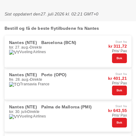
Sist oppdatert den
27. juli 2026 kl. 02:21 GMT+0
Bestill og få de beste flytilbudene fra Nantes
Nantes (NTE)
Barcelona (BCN)
Start fra
kr 311,72
tor. 27. aug.
Direkte
Pris/ Pax
Vueling Airlines
Bok
Nantes (NTE)
Porto (OPO)
Start fra
kr 401,21
fre. 28. aug.
Direkte
Pris/ Pax
Transavia France
Bok
Nantes (NTE)
Palma de Mallorca (PMI)
Start fra
kr 643,55
tor. 30. juli
Direkte
Pris/ Pax
Vueling Airlines
Bok