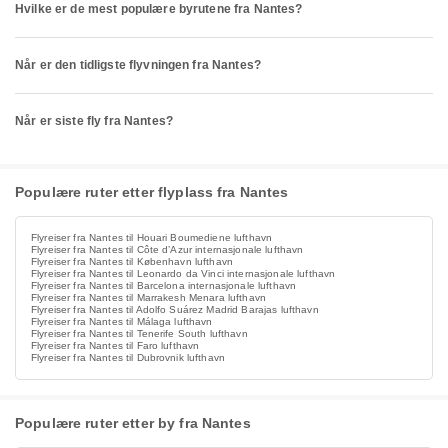
Hvilke er de mest populære byrutene fra Nantes?
Når er den tidligste flyvningen fra Nantes?
Når er siste fly fra Nantes?
Populære ruter etter flyplass fra Nantes
Flyreiser fra Nantes til Houari Boumediene lufthavn
Flyreiser fra Nantes til Côte d’Azur internasjonale lufthavn
Flyreiser fra Nantes til København lufthavn
Flyreiser fra Nantes til Leonardo da Vinci internasjonale lufthavn
Flyreiser fra Nantes til Barcelona internasjonale lufthavn
Flyreiser fra Nantes til Marrakesh Menara lufthavn
Flyreiser fra Nantes til Adolfo Suárez Madrid Barajas lufthavn
Flyreiser fra Nantes til Málaga lufthavn
Flyreiser fra Nantes til Tenerife South lufthavn
Flyreiser fra Nantes til Faro lufthavn
Flyreiser fra Nantes til Dubrovnik lufthavn
Populære ruter etter by fra Nantes