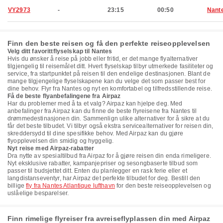
VY2973
-
23:15
00:50
Nant
Finn den beste reisen og få den perfekte reiseopplevelsen
Velg ditt favorittflyselskap til Nantes
Hvis du ønsker å reise på jobb eller fritid, er det mange flyalternativer
tilgjengelig til reisemålet ditt. Hvert flyselskap tilbyr utmerkede fasiliteter og
service, fra startpunktet på reisen til den endelige destinasjonen. Blant de
mange tilgjengelige flyselskapene kan du velge det som passer best for
dine behov. Flyr fra Nantes og nyt en komfortabel og tilfredsstillende reise.
Få de beste flyanbefalingene fra Airpaz
Har du problemer med å ta et valg? Airpaz kan hjelpe deg. Med
anbefalinger fra Airpaz kan du finne de beste flyreisene fra Nantes til
drømmedestinasjonen din. Sammenlign ulike alternativer for å sikre at du
får det beste tilbudet. Vi tilbyr også ekstra servicealternativer for reisen din,
skreddersydd til dine spesifikke behov. Med Airpaz kan du gjøre
flyopplevelsen din smidig og hyggelig.
Nyt reise med Airpaz-rabatter
Dra nytte av spesialtilbud fra Airpaz for å gjøre reisen din enda rimeligere.
Nyt eksklusive rabatter, kampanjepriser og sesongbaserte tilbud som
passer til budsjettet ditt. Enten du planlegger en rask ferie eller et
langdistanseventyr, har Airpaz det perfekte tilbudet for deg. Bestill den
billige
fly fra Nantes Atlantique lufthavn
for den beste reiseopplevelsen og
uslåelige besparelser.
Finn rimelige flyreiser fra avreiseflyplassen din med Airpaz