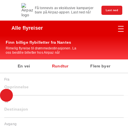
Få tonnevis av eksklusive kampanjer
Last ned
bare på Airpaz-appen. Last ned nå!
Alle flyreiser
Finn billige flybilletter fra Nantes
Rimelig flyreise til drømmedestinasjonen. La
oss bestille billetter hos Airpaz nå!
En vei
Rundtur
Flere byer
Fra
Opprinnelse
Til
Destinasjon
Avgang