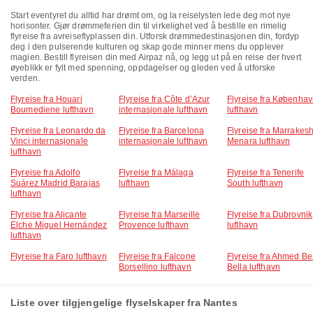
Start eventyret du alltid har drømt om, og la reiselysten lede deg mot nye
horisonter. Gjør drømmeferien din til virkelighet ved å bestille en rimelig
flyreise fra avreiseflyplassen din. Utforsk drømmedestinasjonen din, fordyp
deg i den pulserende kulturen og skap gode minner mens du opplever
magien. Bestill flyreisen din med Airpaz nå, og legg ut på en reise der hvert
øyeblikk er fylt med spenning, oppdagelser og gleden ved å utforske
verden.
Flyreise fra Houari
Flyreise fra Côte d’Azur
Flyreise fra Københa
Boumediene lufthavn
internasjonale lufthavn
lufthavn
Flyreise fra Leonardo da
Flyreise fra Barcelona
Flyreise fra Marrakes
Vinci internasjonale
internasjonale lufthavn
Menara lufthavn
lufthavn
Flyreise fra Adolfo
Flyreise fra Málaga
Flyreise fra Tenerife
Suárez Madrid Barajas
lufthavn
South lufthavn
lufthavn
Flyreise fra Alicante
Flyreise fra Marseille
Flyreise fra Dubrovnik
Elche Miguel Hernández
Provence lufthavn
lufthavn
lufthavn
Flyreise fra Faro lufthavn
Flyreise fra Falcone
Flyreise fra Ahmed B
Borsellino lufthavn
Bella lufthavn
Liste over tilgjengelige flyselskaper fra Nantes