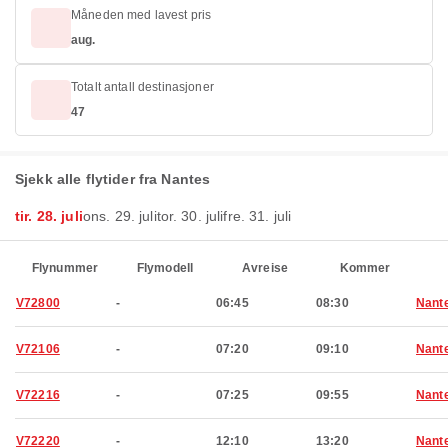
Måneden med lavest pris
aug.
Totalt antall destinasjoner
47
Sjekk alle flytider fra Nantes
tir. 28. juli
ons. 29. juli
tor. 30. juli
fre. 31. juli
Flynummer
Flymodell
Avreise
Kommer
V72800
-
06:45
08:30
Nant
V72106
-
07:20
09:10
Nant
V72216
-
07:25
09:55
Nant
V72220
-
12:10
13:20
Nant