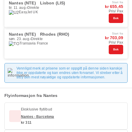
Nantes (NTE)
Lisbon (LIS)
Start fra
kr 655,45
tir. 11. aug.
Direkte
Pris/ Pax
EasyJet UK
Bok
Nantes (NTE)
Rhodes (RHO)
Start fra
kr 703,09
søn. 23. aug.
Direkte
Pris/ Pax
Transavia France
Bok
Vennligst merk at prisene som er oppgitt på denne siden kanskje
ikke er oppdaterte og kan endres uten forvarsel. Vi streber etter å
tilby den mest nøyaktige og oppdaterte informasjonen.
Flyinformasjon fra Nantes
Eksklusive flytilbud
Nantes - Barcelona
kr 311