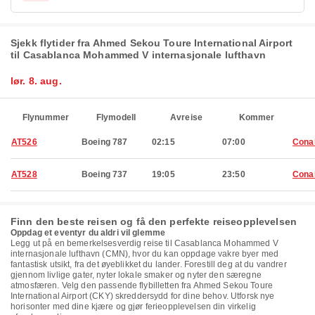
Sjekk flytider fra Ahmed Sekou Toure International Airport
til Casablanca Mohammed V internasjonale lufthavn
lør. 8. aug.
Flynummer
Flymodell
Avreise
Kommer
AT526
Boeing 787
02:15
07:00
Cona
AT528
Boeing 737
19:05
23:50
Cona
Finn den beste reisen og få den perfekte reiseopplevelsen
Oppdag et eventyr du aldri vil glemme
Legg ut på en bemerkelsesverdig reise til Casablanca Mohammed V
internasjonale lufthavn (CMN), hvor du kan oppdage vakre byer med
fantastisk utsikt, fra det øyeblikket du lander. Forestill deg at du vandrer
gjennom livlige gater, nyter lokale smaker og nyter den særegne
atmosfæren. Velg den passende flybilletten fra Ahmed Sekou Toure
International Airport (CKY) skreddersydd for dine behov. Utforsk nye
horisonter med dine kjære og gjør ferieopplevelsen din virkelig