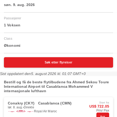
søn. 9. aug. 2026
Passasjerer
1 Voksen
Class
Økonomi
Søk etter flyreiser
Sist oppdatert den
5. august 2026 kl. 01:07 GMT+0
Bestill og få de beste flytilbudene fra Ahmed Sekou Toure
International Airport til Casablanca Mohammed V
internasjonale lufthavn
Conakry (CKY)
Casablanca (CMN)
Start fra
US$ 722.05
lør. 8. aug.
Direkte
Pris/ Pax
Royal Air Maroc
Bok