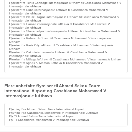
Flyreiser fra Tunis Carthage internasjonale lufthavn til Casablanca Mohammed V
internasjonale lufthavn
Flyreiser fra Dubai internasjonale lufthavn til Casablanca Mohammed V
internasjonale lufthavn
Flyreiser fra Blaise Diagne internasjonale lufthavn til Casablanca Mohammed V
internasjonale lufthavn
Flyreiser fra Hamad internasjonale lufthavn til Casablanca Mohammed V
internasjonale lufthavn
Flyreiser fra Sheremetyevo internasjonale lufthavn til Casablanca Mohammed V
internasjonale lufthavn
Flyreiser fra Pulkovo lufthavn til Casablanca Mohammed V internasjonale
lufthavn
Flyreiser fra Paris Orly lufthavn til Casablanca Mohammed V internasjonale
lufthavn
Flyreiser fra Cairo internasjonale lufthavn til Casablanca Mohammed V
internasjonale lufthavn
Flyreiser fra Málaga lufthavn til Casablanca Mohammed V internasjonale lufthavn
Flyreiser fra Agadir Al Massira lufthavn til Casablanca Mohammed V
internasjonale lufthavn
Flere anbefalte flyreiser til Ahmed Sekou Toure
International Airport og Casablanca Mohammed V
internasjonale lufthavn
Flyvning Fra Ahmed Sekou Toure International Airport
Flyvning Fra Casablanca Mohammed V Internasjonale Lufthavn
Fly Til Ahmed Sekou Toure International Airport
Fly Til Casablanca Mohammed V Internasjonale Lufthavn