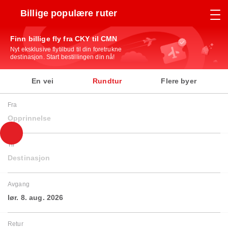
Billige populære ruter
Finn billige fly fra CKY til CMN
Nyt eksklusive flytilbud til din foretrukne
destinasjon. Start bestillingen din nå!
En vei
Rundtur
Flere byer
Fra
Opprinnelse
Til
Destinasjon
Avgang
lør. 8. aug. 2026
Retur