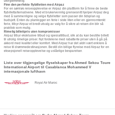
uforglemmelig.
Finn den perfekte flybilletten med Airpaz
For en sømløs reiseopplevelse er Airpaz din plattform for å finne de beste
flybillettalternativene. Med et brukervennlig grensesnitt hjelper Airpaz deg
med å sammenligne og velge flybilletter som passer din tidsplan og
budsjett. Enten du planlegger en ferie i siste liten eller en gjennomtenkt
ferie, tilbyr Airpaz et bredt utvalg av valg for å sikre at reisen din blir så
praktisk som mulig.
Rimelig billettpris uten kompromisser
Airpaz tilbyr eksklusive tilbud og spesialtilbud, slik at du kan bestille billett
til utrolig rimelige priser. Nyt fordelene med rabatterte priser uten å gå på
akkord med kvalitet eller komfort. Med Airpaz har det aldri vært enklere å
reise til drømmedestinasjonen. Bestill din billige flyreise med Airpaz for en
eksepsjonell reiseopplevelse og uslåelige besparelser.
Liste over tilgjengelige flyselskaper fra Ahmed Sekou Toure
International Airport til Casablanca Mohammed V
internasjonale lufthavn
Royal Air Maroc