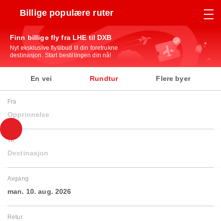
Billige populære ruter
Finn billige fly fra LHE til DXB
Nyt eksklusive flytilbud til din foretrukne
destinasjon. Start bestillingen din nå!
En vei
Rundtur
Flere byer
Fra
Opprinnelse
Til
Destinasjon
Avgang
man. 10. aug. 2026
Retur