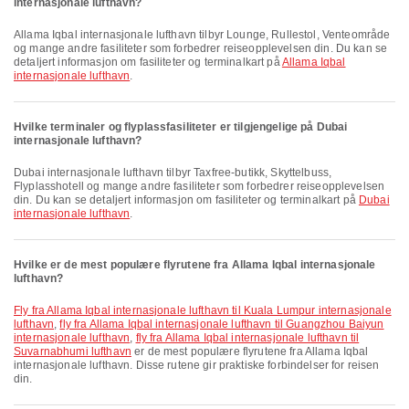
internasjonale lufthavn?
Allama Iqbal internasjonale lufthavn tilbyr Lounge, Rullestol, Venteområde
og mange andre fasiliteter som forbedrer reiseopplevelsen din. Du kan se
detaljert informasjon om fasiliteter og terminalkart på
Allama Iqbal
internasjonale lufthavn
.
Hvilke terminaler og flyplassfasiliteter er tilgjengelige på Dubai
internasjonale lufthavn?
Dubai internasjonale lufthavn tilbyr Taxfree-butikk, Skyttelbuss,
Flyplasshotell og mange andre fasiliteter som forbedrer reiseopplevelsen
din. Du kan se detaljert informasjon om fasiliteter og terminalkart på
Dubai
internasjonale lufthavn
.
Hvilke er de mest populære flyrutene fra Allama Iqbal internasjonale
lufthavn?
fly fra Allama Iqbal internasjonale lufthavn til Kuala Lumpur internasjonale
lufthavn
,
fly fra Allama Iqbal internasjonale lufthavn til Guangzhou Baiyun
internasjonale lufthavn
,
fly fra Allama Iqbal internasjonale lufthavn til
Suvarnabhumi lufthavn
er de mest populære flyrutene fra Allama Iqbal
internasjonale lufthavn. Disse rutene gir praktiske forbindelser for reisen
din.