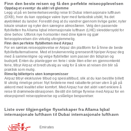
Finn den beste reisen og få den perfekte reiseopplevelsen
Oppdag et eventyr du aldri vil glemme
Legg ut på en bemerkelsesverdig reise til Dubai internasjonale lufthavn
(DXB), hvor du kan oppdage vakre byer med fantastisk utsikt, fra det
øyeblikket du lander. Forestill deg at du vandrer gjennom livlige gater, nyter
lokale smaker og nyter den særegne atmosfæren. Velg den passende
flybilletten fra Allama Iqbal internasjonale lufthavn (LHE) skreddersydd for
dine behov. Utforsk nye horisonter med dine kjære og gjør
ferieopplevelsen din virkelig uforglemmelig.
Finn den perfekte flybilletten med Airpaz
For en sømløs reiseopplevelse er Airpaz din plattform for å finne de beste
flybillettalternativene. Med et brukervennlig grensesnitt hjelper Airpaz deg
med å sammenligne og velge flybilletter som passer din tidsplan og
budsjett. Enten du planlegger en ferie i siste liten eller en gjennomtenkt
ferie, tilbyr Airpaz et bredt utvalg av valg for å sikre at reisen din blir så
praktisk som mulig.
Rimelig billettpris uten kompromisser
Airpaz tilbyr eksklusive tilbud og spesialtilbud, slik at du kan bestille billett
til utrolig rimelige priser. Nyt fordelene med rabatterte priser uten å gå på
akkord med kvalitet eller komfort. Med Airpaz har det aldri vært enklere å
reise til drømmedestinasjonen. Bestill din billige flyreise med Airpaz for en
eksepsjonell reiseopplevelse og uslåelige besparelser.
Liste over tilgjengelige flyselskaper fra Allama Iqbal
internasjonale lufthavn til Dubai internasjonale lufthavn
Emirates