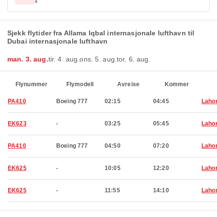
1
Sjekk flytider fra Allama Iqbal internasjonale lufthavn til
Dubai internasjonale lufthavn
man. 3. aug.
tir. 4. aug.
ons. 5. aug.
tor. 6. aug.
Flynummer
Flymodell
Avreise
Kommer
PA410
Boeing 777
02:15
04:45
Laho
EK623
-
03:25
05:45
Laho
PA410
Boeing 777
04:50
07:20
Laho
EK625
-
10:05
12:20
Laho
EK625
-
11:55
14:10
Laho