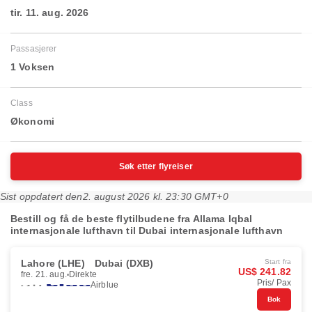
tir. 11. aug. 2026
Passasjerer
1 Voksen
Class
Økonomi
Søk etter flyreiser
Sist oppdatert den
2. august 2026 kl. 23:30 GMT+0
Bestill og få de beste flytilbudene fra Allama Iqbal
internasjonale lufthavn til Dubai internasjonale lufthavn
Lahore (LHE)
Dubai (DXB)
Start fra
US$ 241.82
fre. 21. aug.
Direkte
Pris/ Pax
Airblue
Bok