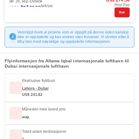
US$ 274.56
lør. 26. sep.
Direkte
Pris/ Pax
Airblue
Bok
Vennligst merk at prisene som er oppgitt på denne siden kanskje
ikke er oppdaterte og kan endres uten forvarsel. Vi streber etter å
tilby den mest nøyaktige og oppdaterte informasjonen.
Flyinformasjon fra Allama Iqbal internasjonale lufthavn til
Dubai internasjonale lufthavn
Eksklusive flytilbud
Lahore - Dubai
US$ 241.82
Måneden med lavest pris
aug.
Totalt antall destinasjoner