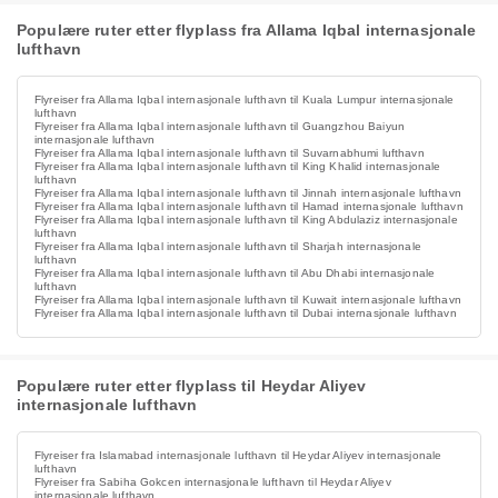
Populære ruter etter flyplass fra Allama Iqbal internasjonale
lufthavn
Flyreiser fra Allama Iqbal internasjonale lufthavn til Kuala Lumpur internasjonale
lufthavn
Flyreiser fra Allama Iqbal internasjonale lufthavn til Guangzhou Baiyun
internasjonale lufthavn
Flyreiser fra Allama Iqbal internasjonale lufthavn til Suvarnabhumi lufthavn
Flyreiser fra Allama Iqbal internasjonale lufthavn til King Khalid internasjonale
lufthavn
Flyreiser fra Allama Iqbal internasjonale lufthavn til Jinnah internasjonale lufthavn
Flyreiser fra Allama Iqbal internasjonale lufthavn til Hamad internasjonale lufthavn
Flyreiser fra Allama Iqbal internasjonale lufthavn til King Abdulaziz internasjonale
lufthavn
Flyreiser fra Allama Iqbal internasjonale lufthavn til Sharjah internasjonale
lufthavn
Flyreiser fra Allama Iqbal internasjonale lufthavn til Abu Dhabi internasjonale
lufthavn
Flyreiser fra Allama Iqbal internasjonale lufthavn til Kuwait internasjonale lufthavn
Flyreiser fra Allama Iqbal internasjonale lufthavn til Dubai internasjonale lufthavn
Populære ruter etter flyplass til Heydar Aliyev
internasjonale lufthavn
Flyreiser fra Islamabad internasjonale lufthavn til Heydar Aliyev internasjonale
lufthavn
Flyreiser fra Sabiha Gokcen internasjonale lufthavn til Heydar Aliyev
internasjonale lufthavn