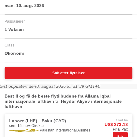
man. 10. aug. 2026
Passasjerer
1 Voksen
Class
Økonomi
Søk etter flyreiser
Sist oppdatert den
8. august 2026 kl. 21:39 GMT+0
Bestill og få de beste flytilbudene fra Allama Iqbal
internasjonale lufthavn til Heydar Aliyev internasjonale
lufthavn
Lahore (LHE)
Baku (GYD)
Start fra
US$ 273.13
søn. 15. nov.
Direkte
Pris/ Pax
Pakistan International Airlines
Bok