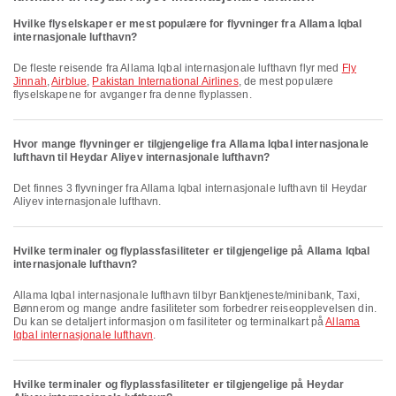
Hvilke flyselskaper er mest populære for flyvninger fra Allama Iqbal
internasjonale lufthavn?
De fleste reisende fra Allama Iqbal internasjonale lufthavn flyr med
Fly
Jinnah
,
Airblue
,
Pakistan International Airlines
, de mest populære
flyselskapene for avganger fra denne flyplassen.
Hvor mange flyvninger er tilgjengelige fra Allama Iqbal internasjonale
lufthavn til Heydar Aliyev internasjonale lufthavn?
Det finnes 3 flyvninger fra Allama Iqbal internasjonale lufthavn til Heydar
Aliyev internasjonale lufthavn.
Hvilke terminaler og flyplassfasiliteter er tilgjengelige på Allama Iqbal
internasjonale lufthavn?
Allama Iqbal internasjonale lufthavn tilbyr Banktjeneste/minibank, Taxi,
Bønnerom og mange andre fasiliteter som forbedrer reiseopplevelsen din.
Du kan se detaljert informasjon om fasiliteter og terminalkart på
Allama
Iqbal internasjonale lufthavn
.
Hvilke terminaler og flyplassfasiliteter er tilgjengelige på Heydar