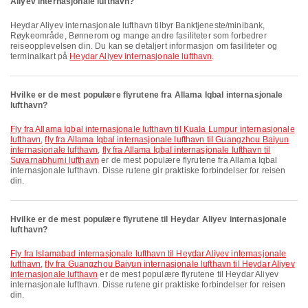
Aliyev internasjonale lufthavn?
Heydar Aliyev internasjonale lufthavn tilbyr Banktjeneste/minibank,
Røykeområde, Bønnerom og mange andre fasiliteter som forbedrer
reiseopplevelsen din. Du kan se detaljert informasjon om fasiliteter og
terminalkart på
Heydar Aliyev internasjonale lufthavn
.
Hvilke er de mest populære flyrutene fra Allama Iqbal internasjonale
lufthavn?
fly fra Allama Iqbal internasjonale lufthavn til Kuala Lumpur internasjonale
lufthavn
,
fly fra Allama Iqbal internasjonale lufthavn til Guangzhou Baiyun
internasjonale lufthavn
,
fly fra Allama Iqbal internasjonale lufthavn til
Suvarnabhumi lufthavn
er de mest populære flyrutene fra Allama Iqbal
internasjonale lufthavn. Disse rutene gir praktiske forbindelser for reisen
din.
Hvilke er de mest populære flyrutene til Heydar Aliyev internasjonale
lufthavn?
fly fra Islamabad internasjonale lufthavn til Heydar Aliyev internasjonale
lufthavn
,
fly fra Guangzhou Baiyun internasjonale lufthavn til Heydar Aliyev
internasjonale lufthavn
er de mest populære flyrutene til Heydar Aliyev
internasjonale lufthavn. Disse rutene gir praktiske forbindelser for reisen
din.