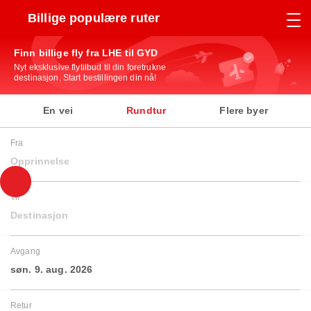
Billige populære ruter
Finn billige fly fra LHE til GYD
Nyt eksklusive flytilbud til din foretrukne
destinasjon. Start bestillingen din nå!
En vei
Rundtur
Flere byer
Fra
Opprinnelse
Til
Destinasjon
Avgang
søn. 9. aug. 2026
Retur