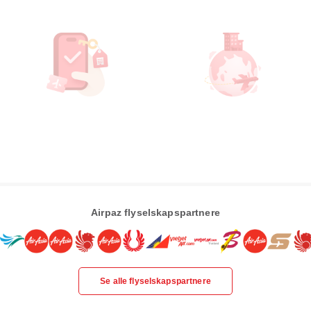
Airpaz flyselskapspartnere
Se alle flyselskapspartnere