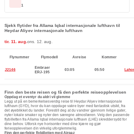
1
Sjekk flytider fra Allama Iqbal internasjonale lufthavn til
Heydar Aliyev internasjonale lufthavn
tir. 11. aug.
ons. 12. aug.
Flynummer
Flymodell
Avreise
Kommer
Embraer
J2146
03:05
05:50
Laho
ERJ-195
Finn den beste reisen og få den perfekte reiseopplevelsen
Oppdag et eventyr du aldri vil glemme
Legg ut på en bemerkelsesverdig reise til Heydar Aliyev internasjonale
lufthavn (GYD), hvor du kan oppdage vakre byer med fantastisk utsikt, fra
det øyeblikket du lander. Forestill deg at du vandrer gjennom livlige gater,
nyter lokale smaker og nyter den særegne atmosfæren. Velg den passende
flybilletten fra Allama Iqbal internasjonale lufthavn (LHE) skreddersydd for
dine behov. Utforsk nye horisonter med dine kjære og gjør
ferieopplevelsen din virkelig uforglemmelig.
Finn den perfekte flybilletten med Airpaz