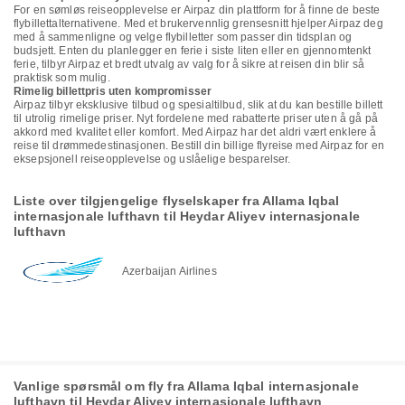
For en sømløs reiseopplevelse er Airpaz din plattform for å finne de beste
flybillettalternativene. Med et brukervennlig grensesnitt hjelper Airpaz deg
med å sammenligne og velge flybilletter som passer din tidsplan og
budsjett. Enten du planlegger en ferie i siste liten eller en gjennomtenkt
ferie, tilbyr Airpaz et bredt utvalg av valg for å sikre at reisen din blir så
praktisk som mulig.
Rimelig billettpris uten kompromisser
Airpaz tilbyr eksklusive tilbud og spesialtilbud, slik at du kan bestille billett
til utrolig rimelige priser. Nyt fordelene med rabatterte priser uten å gå på
akkord med kvalitet eller komfort. Med Airpaz har det aldri vært enklere å
reise til drømmedestinasjonen. Bestill din billige flyreise med Airpaz for en
eksepsjonell reiseopplevelse og uslåelige besparelser.
Liste over tilgjengelige flyselskaper fra Allama Iqbal
internasjonale lufthavn til Heydar Aliyev internasjonale
lufthavn
Azerbaijan Airlines
Vanlige spørsmål om fly fra Allama Iqbal internasjonale
lufthavn til Heydar Aliyev internasjonale lufthavn