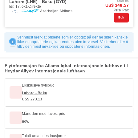
Lahore (LHE)
Baku (GYD)
Start fra
US$ 346.57
lør. 17. okt.
Direkte
Pris/ Pax
Azerbaijan Airlines
Bok
Vennligst merk at prisene som er oppgitt på denne siden kanskje
ikke er oppdaterte og kan endres uten forvarsel. Vi streber etter å
tilby den mest nøyaktige og oppdaterte informasjonen.
Flyinformasjon fra Allama Iqbal internasjonale lufthavn til
Heydar Aliyev internasjonale lufthavn
Eksklusive flytilbud
Lahore - Baku
US$ 273.13
Måneden med lavest pris
nov.
Totalt antall destinasjoner