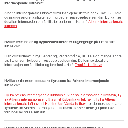
internasjonale lufthavn?
Athens internasjonale lufthavn tilbyr Banktjeneste/minibank, Taxi, Bilutleie
og mange andre fasiliteter som forbedrer reiseopplevelsen din. Du kan se
detaljert informasjon om fasiliteter og terminalkart på
Athens internasjonale
lufthavn
.
Hvilke terminaler og flyplassfasiliteter er tilgjengelige på Frankfurt
lufthavn?
Frankfurt lufthavn tilbyr Servering, Venteområde, Bilutleie og mange andre
fasiliteter som forbedrer reiseopplevelsen din. Du kan se detaljert
informasjon om fasiliteter og terminalkart på
Frankfurt lufthavn
.
Hvilke er de mest populære flyrutene fra Athens internasjonale
lufthavn?
fly fra Athens internasjonale lufthavn til Vienna internasjonale lufthavn
,
fly
fra Athens internasjonale lufthavn til København lufthavn
,
fly fra Athens
internasjonale lufthavn til Helsingfors Vanda lufthavn
er de mest populære
flyrutene fra Athens internasjonale lufthavn. Disse rutene gir praktiske
forbindelser for reisen din.