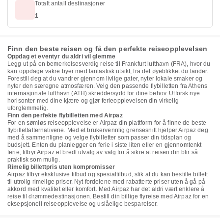
Totalt antall destinasjoner
1
Finn den beste reisen og få den perfekte reiseopplevelsen
Oppdag et eventyr du aldri vil glemme
Legg ut på en bemerkelsesverdig reise til Frankfurt lufthavn (FRA), hvor du
kan oppdage vakre byer med fantastisk utsikt, fra det øyeblikket du lander.
Forestill deg at du vandrer gjennom livlige gater, nyter lokale smaker og
nyter den særegne atmosfæren. Velg den passende flybilletten fra Athens
internasjonale lufthavn (ATH) skreddersydd for dine behov. Utforsk nye
horisonter med dine kjære og gjør ferieopplevelsen din virkelig
uforglemmelig.
Finn den perfekte flybilletten med Airpaz
For en sømløs reiseopplevelse er Airpaz din plattform for å finne de beste
flybillettalternativene. Med et brukervennlig grensesnitt hjelper Airpaz deg
med å sammenligne og velge flybilletter som passer din tidsplan og
budsjett. Enten du planlegger en ferie i siste liten eller en gjennomtenkt
ferie, tilbyr Airpaz et bredt utvalg av valg for å sikre at reisen din blir så
praktisk som mulig.
Rimelig billettpris uten kompromisser
Airpaz tilbyr eksklusive tilbud og spesialtilbud, slik at du kan bestille billett
til utrolig rimelige priser. Nyt fordelene med rabatterte priser uten å gå på
akkord med kvalitet eller komfort. Med Airpaz har det aldri vært enklere å
reise til drømmedestinasjonen. Bestill din billige flyreise med Airpaz for en
eksepsjonell reiseopplevelse og uslåelige besparelser.