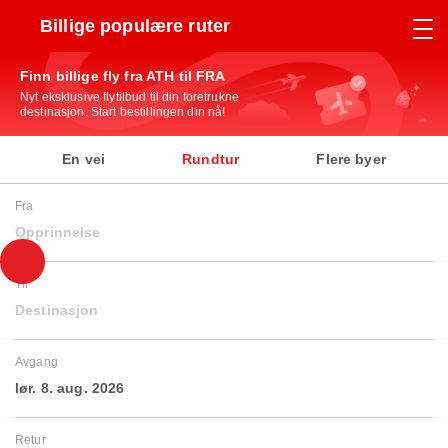
Billige populære ruter
Finn billige fly fra ATH til FRA
Nyt eksklusive flytilbud til din foretrukne
destinasjon. Start bestillingen din nå!
En vei
Rundtur
Flere byer
Fra
Opprinnelse
Til
Destinasjon
Avgang
lør. 8. aug. 2026
Retur