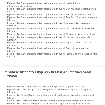
Flyreiser fra Bandaranaike internasjonale lufthavn til Kuala Lumpur
internasjonale lufthavn
Flyreiser fra Bandaranaike internasjonale lufthavn til Don Mueang internasjonale
lufthavn
Flyreiser fra Bandaranaike internasjonale lufthavn til Suvarnabhumi lufthavn
Flyreiser fra Bandaranaike internasjonale lufthavn til Tan Son Nhat internasjonale
lufthavn
Flyreiser fra Bandaranaike internasjonale lufthavn til Velana internasjonale
lufthavn
Flyreiser fra Bandaranaike internasjonale lufthavn til Abu Dhabi internasjonale
lufthavn
Flyreiser fra Bandaranaike internasjonale lufthavn til Singapore Changi lufthavn
Flyreiser fra Bandaranaike internasjonale lufthavn til Hamad internasjonale
lufthavn
Flyreiser fra Bandaranaike internasjonale lufthavn til Chennai internasjonale
lufthavn
Flyreiser fra Bandaranaike internasjonale lufthavn til Dubai internasjonale
lufthavn
Flyreiser fra Bandaranaike internasjonale lufthavn til Indira Gandhi internasjonale
lufthavn
Populære ruter etter flyplass til Sharjah internasjonale
lufthavn
Flyreiser fra Suvarnabhumi lufthavn til Sharjah internasjonale lufthavn
Flyreiser fra Jomo Kenyatta internasjonale lufthavn til Sharjah internasjonale
lufthavn
Flyreiser fra Addis Ababa Bole internasjonale lufthavn til Sharjah internasjonale
lufthavn
Flyreiser fra Damascus International Airport til Sharjah internasjonale lufthavn
Flyreiser fra Cairo internasjonale lufthavn til Sharjah internasjonale lufthavn