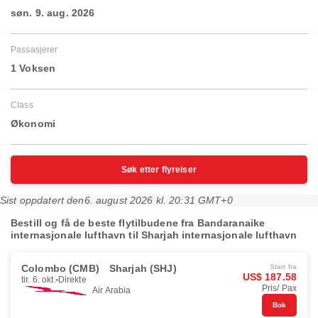
søn. 9. aug. 2026
Passasjerer
1 Voksen
Class
Økonomi
Søk etter flyreiser
Sist oppdatert den
6. august 2026 kl. 20:31 GMT+0
Bestill og få de beste flytilbudene fra Bandaranaike
internasjonale lufthavn til Sharjah internasjonale lufthavn
Colombo (CMB)
Sharjah (SHJ)
Start fra
US$ 187.58
tir. 6. okt.
Direkte
Pris/ Pax
Air Arabia
Bok