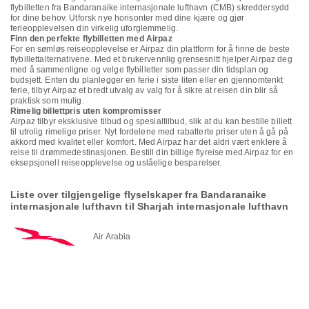
flybilletten fra Bandaranaike internasjonale lufthavn (CMB) skreddersydd
for dine behov. Utforsk nye horisonter med dine kjære og gjør
ferieopplevelsen din virkelig uforglemmelig.
Finn den perfekte flybilletten med Airpaz
For en sømløs reiseopplevelse er Airpaz din plattform for å finne de beste
flybillettalternativene. Med et brukervennlig grensesnitt hjelper Airpaz deg
med å sammenligne og velge flybilletter som passer din tidsplan og
budsjett. Enten du planlegger en ferie i siste liten eller en gjennomtenkt
ferie, tilbyr Airpaz et bredt utvalg av valg for å sikre at reisen din blir så
praktisk som mulig.
Rimelig billettpris uten kompromisser
Airpaz tilbyr eksklusive tilbud og spesialtilbud, slik at du kan bestille billett
til utrolig rimelige priser. Nyt fordelene med rabatterte priser uten å gå på
akkord med kvalitet eller komfort. Med Airpaz har det aldri vært enklere å
reise til drømmedestinasjonen. Bestill din billige flyreise med Airpaz for en
eksepsjonell reiseopplevelse og uslåelige besparelser.
Liste over tilgjengelige flyselskaper fra Bandaranaike
internasjonale lufthavn til Sharjah internasjonale lufthavn
Air Arabia