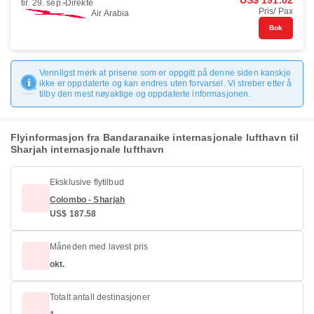
US$ 191.02
tir. 29. sep.
Direkte
Pris/ Pax
Air Arabia
Bok
Vennligst merk at prisene som er oppgitt på denne siden kanskje
ikke er oppdaterte og kan endres uten forvarsel. Vi streber etter å
tilby den mest nøyaktige og oppdaterte informasjonen.
Flyinformasjon fra Bandaranaike internasjonale lufthavn til
Sharjah internasjonale lufthavn
Eksklusive flytilbud
Colombo - Sharjah
US$ 187.58
Måneden med lavest pris
okt.
Totalt antall destinasjoner