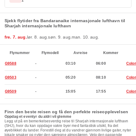
1
Sjekk flytider fra Bandaranaike internasjonale lufthavn til
Sharjah internasjonale lufthavn
fre. 7. aug.
lør. 8. aug.
søn. 9. aug.
man. 10. aug.
Flynummer
Flymodell
Avreise
Kommer
G9588
-
03:10
06:00
Colo
G9503
-
05:20
08:10
Colo
G9509
-
15:05
17:55
Colo
Finn den beste reisen og få den perfekte reiseopplevelsen
Oppdag et eventyr du aldri vil glemme
Legg ut på en bemerkelsesverdig reise til Sharjah internasjonale lufthavn
(SHJ), hvor du kan oppdage vakre byer med fantastisk utsikt, fra det
øyeblikket du lander. Forestill deg at du vandrer gjennom livlige gater, nyter
lokale smaker og nyter den særegne atmosfæren. Velg den passende