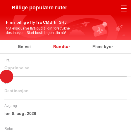
Billige populære ruter
Finn billige fly fra CMB til SHJ
Nyt eksklusive flytilbud til din foretrukne
destinasjon. Start bestillingen din nå!
En vei
Rundtur
Flere byer
Fra
Opprinnelse
Til
Destinasjon
Avgang
lør. 8. aug. 2026
Retur