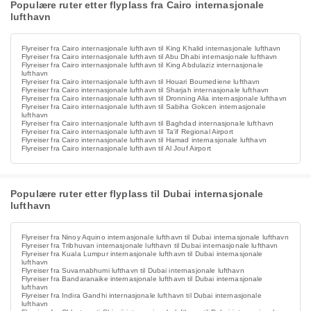
Populære ruter etter flyplass fra Cairo internasjonale
lufthavn
Flyreiser fra Cairo internasjonale lufthavn til King Khalid internasjonale lufthavn
Flyreiser fra Cairo internasjonale lufthavn til Abu Dhabi internasjonale lufthavn
Flyreiser fra Cairo internasjonale lufthavn til King Abdulaziz internasjonale
lufthavn
Flyreiser fra Cairo internasjonale lufthavn til Houari Boumediene lufthavn
Flyreiser fra Cairo internasjonale lufthavn til Sharjah internasjonale lufthavn
Flyreiser fra Cairo internasjonale lufthavn til Dronning Alia internasjonale lufthavn
Flyreiser fra Cairo internasjonale lufthavn til Sabiha Gokcen internasjonale
lufthavn
Flyreiser fra Cairo internasjonale lufthavn til Baghdad internasjonale lufthavn
Flyreiser fra Cairo internasjonale lufthavn til Ta'if Regional Airport
Flyreiser fra Cairo internasjonale lufthavn til Hamad internasjonale lufthavn
Flyreiser fra Cairo internasjonale lufthavn til Al Jouf Airport
Populære ruter etter flyplass til Dubai internasjonale
lufthavn
Flyreiser fra Ninoy Aquino internasjonale lufthavn til Dubai internasjonale lufthavn
Flyreiser fra Tribhuvan internasjonale lufthavn til Dubai internasjonale lufthavn
Flyreiser fra Kuala Lumpur internasjonale lufthavn til Dubai internasjonale
lufthavn
Flyreiser fra Suvarnabhumi lufthavn til Dubai internasjonale lufthavn
Flyreiser fra Bandaranaike internasjonale lufthavn til Dubai internasjonale
lufthavn
Flyreiser fra Indira Gandhi internasjonale lufthavn til Dubai internasjonale
lufthavn