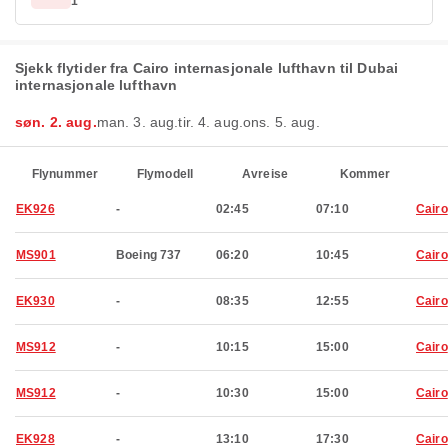
1
Sjekk flytider fra Cairo internasjonale lufthavn til Dubai
internasjonale lufthavn
søn. 2. aug.
man. 3. aug.
tir. 4. aug.
ons. 5. aug.
Flynummer
Flymodell
Avreise
Kommer
EK926
-
02:45
07:10
Cairo
MS901
Boeing 737
06:20
10:45
Cairo
EK930
-
08:35
12:55
Cairo
MS912
-
10:15
15:00
Cairo
MS912
-
10:30
15:00
Cairo
EK928
-
13:10
17:30
Cairo