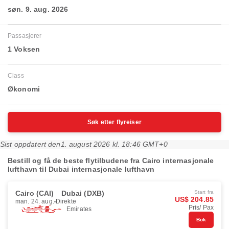
søn. 9. aug. 2026
Passasjerer
1 Voksen
Class
Økonomi
Søk etter flyreiser
Sist oppdatert den
1. august 2026 kl. 18:46 GMT+0
Bestill og få de beste flytilbudene fra Cairo internasjonale
lufthavn til Dubai internasjonale lufthavn
Cairo (CAI)
Dubai (DXB)
Start fra
US$ 204.85
man. 24. aug.
Direkte
Pris/ Pax
Emirates
Bok