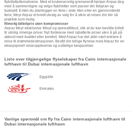
flybillettalternativene. Med et brukervennlig grensesnitt hjelper Airpaz deg
med å sammenligne og velge flybilletter som passer din tidsplan og
budsjett. Enten du planlegger en ferie i siste liten eller en gjennomtenkt
ferie, tilbyr Airpaz et bredt utvalg av valg for å sikre at reisen din blir så
praktisk som mulig.
Rimelig billettpris uten kompromisser
Airpaz tilbyr eksklusive tilbud og spesialtilbud, slik at du kan bestille billett
til utrolig rimelige priser. Nyt fordelene med rabatterte priser uten å gå på
akkord med kvalitet eller komfort. Med Airpaz har det aldri vært enklere å
reise til drømmedestinasjonen. Bestill din billige flyreise med Airpaz for en
eksepsjonell reiseopplevelse og uslåelige besparelser.
Liste over tilgjengelige flyselskaper fra Cairo internasjonale
lufthavn til Dubai internasjonale lufthavn
EgyptAir
Emirates
Vanlige spørsmål om fly fra Cairo internasjonale lufthavn til
Dubai internasjonale lufthavn