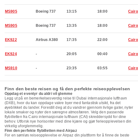
MS905
Boeing 737
13:15
18:00
Cairo
MS905
Boeing 737
13:35
18:00
Cairo
EK922
Airbus A380
17:35
22:00
Cairo
EK924
-
20:05
00:40
Cairo
MS910
-
23:35
03:55
Cairo
Finn den beste reisen og få den perfekte reiseopplevelsen
Oppdag et eventyr du aldri vil glemme
Legg ut på en bemerkelsesverdig reise til Dubai internasjonale lufthavn
(DXB), hvor du kan oppdage vakre byer med fantastisk utsikt, fra det
øyeblikket du lander. Forestill deg at du vandrer gjennom livlige gater, nyter
lokale smaker og nyter den særegne atmosfæren. Velg den passende
flybilletten fra Cairo internasjonale lufthavn (CAI) skreddersydd for dine
behov. Utforsk nye horisonter med dine kjære og gjør ferieopplevelsen din
virkelig uforglemmelig.
Finn den perfekte flybilletten med Airpaz
For en sømløs reiseopplevelse er Airpaz din plattform for å finne de beste