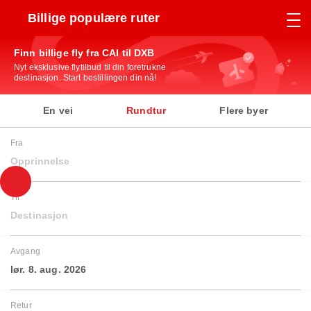
Billige populære ruter
Finn billige fly fra CAI til DXB
Nyt eksklusive flytilbud til din foretrukne
destinasjon. Start bestillingen din nå!
En vei
Rundtur
Flere byer
Fra
Opprinnelse
Til
Destinasjon
Avgang
lør. 8. aug. 2026
Retur