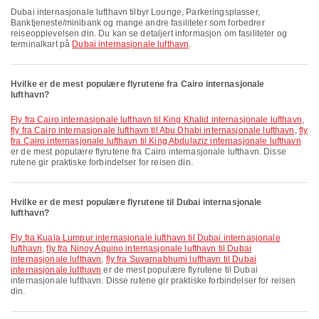
Dubai internasjonale lufthavn tilbyr Lounge, Parkeringsplasser,
Banktjeneste/minibank og mange andre fasiliteter som forbedrer
reiseopplevelsen din. Du kan se detaljert informasjon om fasiliteter og
terminalkart på
Dubai internasjonale lufthavn
.
Hvilke er de mest populære flyrutene fra Cairo internasjonale
lufthavn?
fly fra Cairo internasjonale lufthavn til King Khalid internasjonale lufthavn
,
fly fra Cairo internasjonale lufthavn til Abu Dhabi internasjonale lufthavn
,
fly
fra Cairo internasjonale lufthavn til King Abdulaziz internasjonale lufthavn
er de mest populære flyrutene fra Cairo internasjonale lufthavn. Disse
rutene gir praktiske forbindelser for reisen din.
Hvilke er de mest populære flyrutene til Dubai internasjonale
lufthavn?
fly fra Kuala Lumpur internasjonale lufthavn til Dubai internasjonale
lufthavn
,
fly fra Ninoy Aquino internasjonale lufthavn til Dubai
internasjonale lufthavn
,
fly fra Suvarnabhumi lufthavn til Dubai
internasjonale lufthavn
er de mest populære flyrutene til Dubai
internasjonale lufthavn. Disse rutene gir praktiske forbindelser for reisen
din.