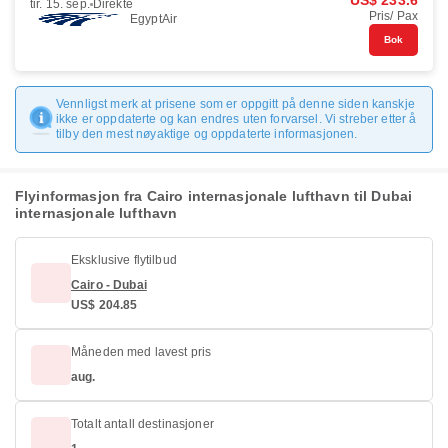
US$ 233.6
tir. 15. sep.
Direkte
Pris/ Pax
EgyptAir
Bok
Vennligst merk at prisene som er oppgitt på denne siden kanskje
ikke er oppdaterte og kan endres uten forvarsel. Vi streber etter å
tilby den mest nøyaktige og oppdaterte informasjonen.
Flyinformasjon fra Cairo internasjonale lufthavn til Dubai
internasjonale lufthavn
Eksklusive flytilbud
Cairo - Dubai
US$ 204.85
Måneden med lavest pris
aug.
Totalt antall destinasjoner