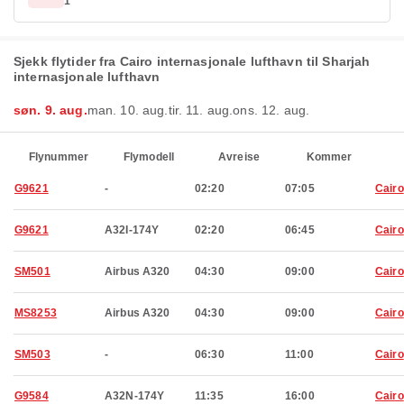
1
Sjekk flytider fra Cairo internasjonale lufthavn til Sharjah
internasjonale lufthavn
søn. 9. aug.
man. 10. aug.
tir. 11. aug.
ons. 12. aug.
Flynummer
Flymodell
Avreise
Kommer
G9621
-
02:20
07:05
Cairo
G9621
A32I-174Y
02:20
06:45
Cairo
SM501
Airbus A320
04:30
09:00
Cairo
MS8253
Airbus A320
04:30
09:00
Cairo
SM503
-
06:30
11:00
Cairo
G9584
A32N-174Y
11:35
16:00
Cairo