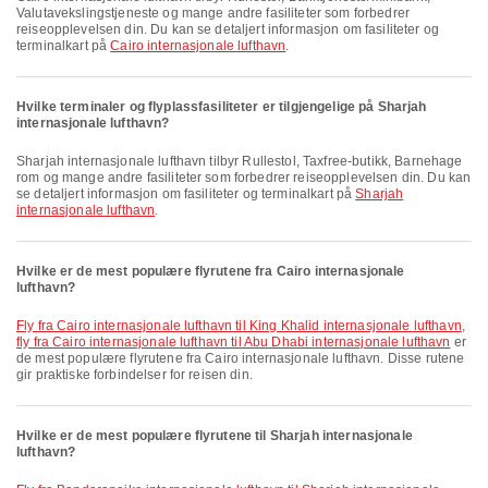
Valutavekslingstjeneste og mange andre fasiliteter som forbedrer
reiseopplevelsen din. Du kan se detaljert informasjon om fasiliteter og
terminalkart på
Cairo internasjonale lufthavn
.
Hvilke terminaler og flyplassfasiliteter er tilgjengelige på Sharjah
internasjonale lufthavn?
Sharjah internasjonale lufthavn tilbyr Rullestol, Taxfree-butikk, Barnehage
rom og mange andre fasiliteter som forbedrer reiseopplevelsen din. Du kan
se detaljert informasjon om fasiliteter og terminalkart på
Sharjah
internasjonale lufthavn
.
Hvilke er de mest populære flyrutene fra Cairo internasjonale
lufthavn?
fly fra Cairo internasjonale lufthavn til King Khalid internasjonale lufthavn
,
fly fra Cairo internasjonale lufthavn til Abu Dhabi internasjonale lufthavn
er
de mest populære flyrutene fra Cairo internasjonale lufthavn. Disse rutene
gir praktiske forbindelser for reisen din.
Hvilke er de mest populære flyrutene til Sharjah internasjonale
lufthavn?