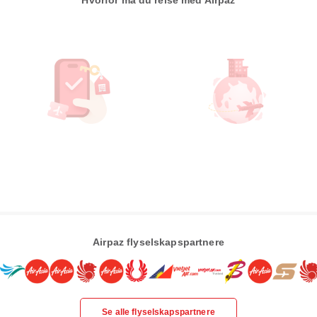
Hvorfor må du reise med Airpaz
Airpaz flyselskapspartnere
Se alle flyselskapspartnere