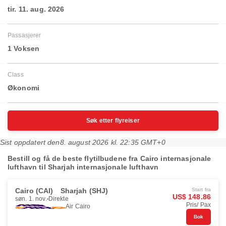
tir. 11. aug. 2026
Passasjerer
1 Voksen
Class
Økonomi
Søk etter flyreiser
Sist oppdatert den
8. august 2026 kl. 22:35 GMT+0
Bestill og få de beste flytilbudene fra Cairo internasjonale
lufthavn til Sharjah internasjonale lufthavn
Cairo (CAI)
Sharjah (SHJ)
Start fra
US$ 148.86
søn. 1. nov.
Direkte
Pris/ Pax
Air Cairo
Bok