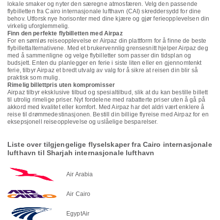
lokale smaker og nyter den særegne atmosfæren. Velg den passende
flybilletten fra Cairo internasjonale lufthavn (CAI) skreddersydd for dine
behov. Utforsk nye horisonter med dine kjære og gjør ferieopplevelsen din
virkelig uforglemmelig.
Finn den perfekte flybilletten med Airpaz
For en sømløs reiseopplevelse er Airpaz din plattform for å finne de beste
flybillettalternativene. Med et brukervennlig grensesnitt hjelper Airpaz deg
med å sammenligne og velge flybilletter som passer din tidsplan og
budsjett. Enten du planlegger en ferie i siste liten eller en gjennomtenkt
ferie, tilbyr Airpaz et bredt utvalg av valg for å sikre at reisen din blir så
praktisk som mulig.
Rimelig billettpris uten kompromisser
Airpaz tilbyr eksklusive tilbud og spesialtilbud, slik at du kan bestille billett
til utrolig rimelige priser. Nyt fordelene med rabatterte priser uten å gå på
akkord med kvalitet eller komfort. Med Airpaz har det aldri vært enklere å
reise til drømmedestinasjonen. Bestill din billige flyreise med Airpaz for en
eksepsjonell reiseopplevelse og uslåelige besparelser.
Liste over tilgjengelige flyselskaper fra Cairo internasjonale
lufthavn til Sharjah internasjonale lufthavn
Air Arabia
Air Cairo
EgyptAir