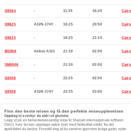
G9584
-
11:35
16:20
Cairo
G9625
A32N-174Y
16:25
20:50
Cairo
G9625
-
16:25
21:10
Cairo
MS966
Airbus A321
21:30
02:00
Cairo
SM8966
-
21:30
02:00
Cairo
G9598
-
22:25
02:50
Cairo
G9598
A32N-174Y
22:35
03:00
Cairo
Finn den beste reisen og få den perfekte reiseopplevelsen
Oppdag et eventyr du aldri vil glemme
Legg ut på en bemerkelsesverdig reise til Sharjah internasjonale lufthavn
(SHJ), hvor du kan oppdage vakre byer med fantastisk utsikt, fra det
øyeblikket du lander. Forestill deg at du vandrer gjennom livlige gater, nyter