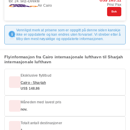
US$ 165.11
tor. 24. sep.
Direkte
Pris/ Pax
Air Cairo
Bok
Vennligst merk at prisene som er oppgitt på denne siden kanskje
ikke er oppdaterte og kan endres uten forvarsel. Vi streber etter å
tilby den mest nøyaktige og oppdaterte informasjonen.
Flyinformasjon fra Cairo internasjonale lufthavn til Sharjah
internasjonale lufthavn
Eksklusive flytilbud
Cairo - Sharjah
US$ 148.86
Måneden med lavest pris
nov.
Totalt antall destinasjoner