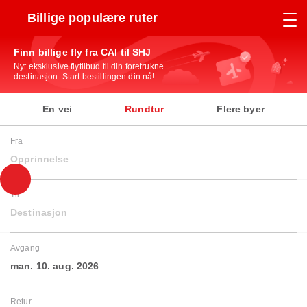
Billige populære ruter
Finn billige fly fra CAI til SHJ
Nyt eksklusive flytilbud til din foretrukne
destinasjon. Start bestillingen din nå!
En vei
Rundtur
Flere byer
Fra
Opprinnelse
Til
Destinasjon
Avgang
man. 10. aug. 2026
Retur