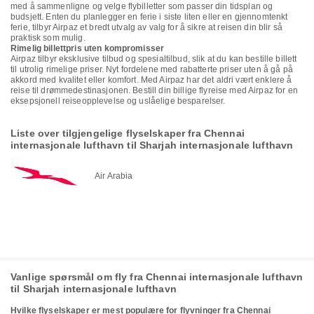
med å sammenligne og velge flybilletter som passer din tidsplan og
budsjett. Enten du planlegger en ferie i siste liten eller en gjennomtenkt
ferie, tilbyr Airpaz et bredt utvalg av valg for å sikre at reisen din blir så
praktisk som mulig.
Rimelig billettpris uten kompromisser
Airpaz tilbyr eksklusive tilbud og spesialtilbud, slik at du kan bestille billett
til utrolig rimelige priser. Nyt fordelene med rabatterte priser uten å gå på
akkord med kvalitet eller komfort. Med Airpaz har det aldri vært enklere å
reise til drømmedestinasjonen. Bestill din billige flyreise med Airpaz for en
eksepsjonell reiseopplevelse og uslåelige besparelser.
Liste over tilgjengelige flyselskaper fra Chennai
internasjonale lufthavn til Sharjah internasjonale lufthavn
Air Arabia
Vanlige spørsmål om fly fra Chennai internasjonale lufthavn
til Sharjah internasjonale lufthavn
Hvilke flyselskaper er mest populære for flyvninger fra Chennai