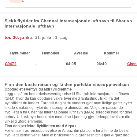
1
Sjekk flytider fra Chennai internasjonale lufthavn til Sharjah
internasjonale lufthavn
tor. 30. juli
fre. 31. juli
lør. 1. aug.
Flynummer
Flymodell
Avreise
Kommer
G9472
-
04:05
06:40
Chen
Finn den beste reisen og få den perfekte reiseopplevelsen
Oppdag et eventyr du aldri vil glemme
Legg ut på en bemerkelsesverdig reise til Sharjah internasjonale lufthavn
(SHJ), hvor du kan oppdage vakre byer med fantastisk utsikt, fra det
øyeblikket du lander. Forestill deg at du vandrer gjennom livlige gater, nyter
lokale smaker og nyter den særegne atmosfæren. Velg den passende
flybilletten fra Chennai internasjonale lufthavn (MAA) skreddersydd for dine
behov. Utforsk nye horisonter med dine kjære og gjør ferieopplevelsen din
virkelig uforglemmelig.
Finn den perfekte flybilletten med Airpaz
For en sømløs reiseopplevelse er Airpaz din plattform for å finne de beste
flybillettalternativene. Med et brukervennlig grensesnitt hjelper Airpaz deg