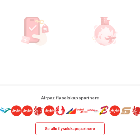
Airpaz flyselskapspartnere
Se alle flyselskapspartnere