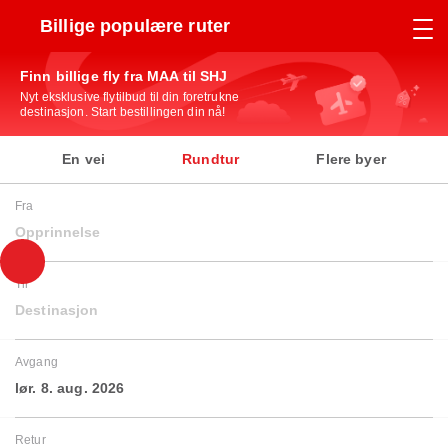
Billige populære ruter
Finn billige fly fra MAA til SHJ
Nyt eksklusive flytilbud til din foretrukne
destinasjon. Start bestillingen din nå!
En vei
Rundtur
Flere byer
Fra
Opprinnelse
Til
Destinasjon
Avgang
lør. 8. aug. 2026
Retur