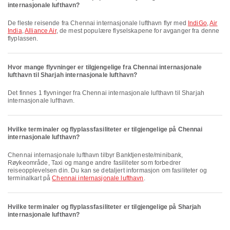
internasjonale lufthavn?
De fleste reisende fra Chennai internasjonale lufthavn flyr med
IndiGo
,
Air
India
,
Alliance Air
, de mest populære flyselskapene for avganger fra denne
flyplassen.
Hvor mange flyvninger er tilgjengelige fra Chennai internasjonale
lufthavn til Sharjah internasjonale lufthavn?
Det finnes 1 flyvninger fra Chennai internasjonale lufthavn til Sharjah
internasjonale lufthavn.
Hvilke terminaler og flyplassfasiliteter er tilgjengelige på Chennai
internasjonale lufthavn?
Chennai internasjonale lufthavn tilbyr Banktjeneste/minibank,
Røykeområde, Taxi og mange andre fasiliteter som forbedrer
reiseopplevelsen din. Du kan se detaljert informasjon om fasiliteter og
terminalkart på
Chennai internasjonale lufthavn
.
Hvilke terminaler og flyplassfasiliteter er tilgjengelige på Sharjah
internasjonale lufthavn?