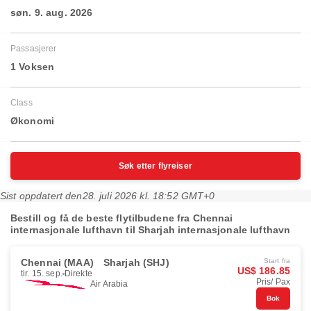
søn. 9. aug. 2026
Passasjerer
1 Voksen
Class
Økonomi
Søk etter flyreiser
Sist oppdatert den
28. juli 2026 kl. 18:52 GMT+0
Bestill og få de beste flytilbudene fra Chennai
internasjonale lufthavn til Sharjah internasjonale lufthavn
Chennai (MAA)
Sharjah (SHJ)
Start fra
US$ 186.85
tir. 15. sep.
Direkte
Pris/ Pax
Air Arabia
Bok