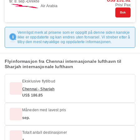
US$ 251.02
tir. 8. sep.
Direkte
Pris/ Pax
Air Arabia
Bok
Vennligst merk at prisene som er oppgitt på denne siden kanskje
ikke er oppdaterte og kan endres uten forvarsel. Vi streber etter å
tilby den mest nøyaktige og oppdaterte informasjonen.
Flyinformasjon fra Chennai internasjonale lufthavn til
Sharjah internasjonale lufthavn
Eksklusive flytilbud
Chennai - Sharjah
US$ 186.85
Måneden med lavest pris
sep.
Totalt antall destinasjoner