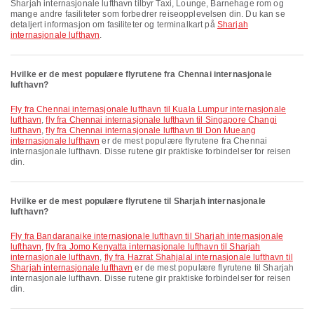
Sharjah internasjonale lufthavn tilbyr Taxi, Lounge, Barnehage rom og
mange andre fasiliteter som forbedrer reiseopplevelsen din. Du kan se
detaljert informasjon om fasiliteter og terminalkart på
Sharjah
internasjonale lufthavn
.
Hvilke er de mest populære flyrutene fra Chennai internasjonale
lufthavn?
fly fra Chennai internasjonale lufthavn til Kuala Lumpur internasjonale
lufthavn
,
fly fra Chennai internasjonale lufthavn til Singapore Changi
lufthavn
,
fly fra Chennai internasjonale lufthavn til Don Mueang
internasjonale lufthavn
er de mest populære flyrutene fra Chennai
internasjonale lufthavn. Disse rutene gir praktiske forbindelser for reisen
din.
Hvilke er de mest populære flyrutene til Sharjah internasjonale
lufthavn?
fly fra Bandaranaike internasjonale lufthavn til Sharjah internasjonale
lufthavn
,
fly fra Jomo Kenyatta internasjonale lufthavn til Sharjah
internasjonale lufthavn
,
fly fra Hazrat Shahjalal internasjonale lufthavn til
Sharjah internasjonale lufthavn
er de mest populære flyrutene til Sharjah
internasjonale lufthavn. Disse rutene gir praktiske forbindelser for reisen
din.