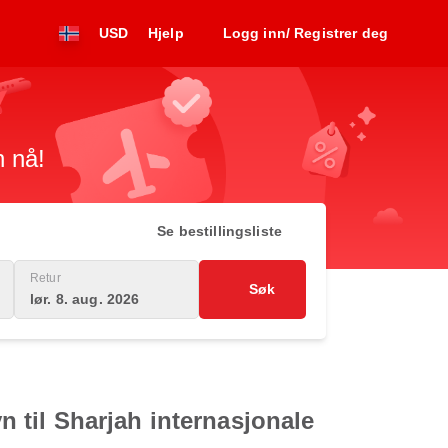
USD
Hjelp
Logg inn/ Registrer deg
n nå!
Se bestillingsliste
Retur
Søk
lør. 8. aug. 2026
vn til Sharjah internasjonale