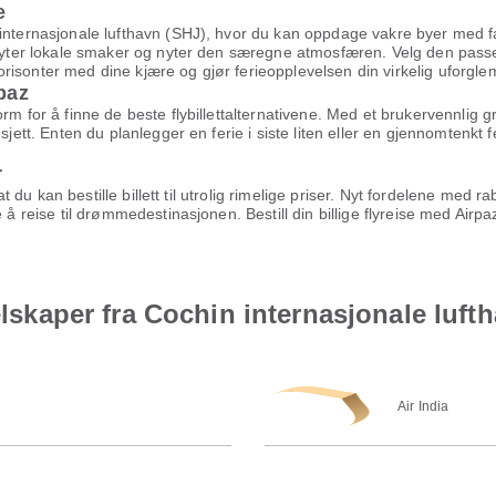
e
internasjonale lufthavn (SHJ), hvor du kan oppdage vakre byer med fant
 nyter lokale smaker og nyter den særegne atmosfæren. Velg den passen
risonter med dine kjære og gjør ferieopplevelsen din virkelig uforgle
rpaz
orm for å finne de beste flybillettalternativene. Med et brukervennlig
jett. Enten du planlegger en ferie i siste liten eller en gjennomtenkt fer
r
 at du kan bestille billett til utrolig rimelige priser. Nyt fordelene med
 å reise til drømmedestinasjonen. Bestill din billige flyreise med Airp
elskaper fra Cochin internasjonale lufth
Air India