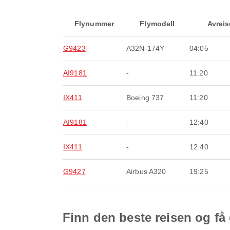
Flynummer
Flymodell
Avreis
G9423
A32N-174Y
04:05
AI9181
-
11:20
IX411
Boeing 737
11:20
AI9181
-
12:40
IX411
-
12:40
G9427
Airbus A320
19:25
Finn den beste reisen og få