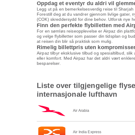
Oppdag et eventyr du aldri vil glemm
Legg ut på en bemerkelsesverdig reise til Sharjah 
Forestill deg at du vandrer gjennom livlige gater,
(COK) skreddersydd for dine behov. Utforsk nye ho
Finn den perfekte flybilletten med Ai
For en sømløs reiseopplevelse er Airpaz din plattf
og velge flybilletter som passer din tidsplan og buds
at reisen din blir så praktisk som mulig.
Rimelig billettpris uten kompromisse
Airpaz tilbyr eksklusive tilbud og spesialtilbud, slik
eller komfort. Med Airpaz har det aldri vært enklere
besparelser.
Liste over tilgjengelige flys
internasjonale lufthavn
Air Arabia
Air India Express