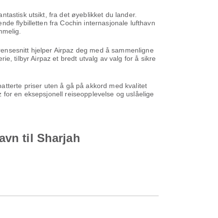
astisk utsikt, fra det øyeblikket du lander.
de flybilletten fra Cochin internasjonale lufthavn
mmelig.
 grensesnitt hjelper Airpaz deg med å sammenligne
ie, tilbyr Airpaz et bredt utvalg av valg for å sikre
 rabatterte priser uten å gå på akkord med kvalitet
az for en eksepsjonell reiseopplevelse og uslåelige
avn til Sharjah