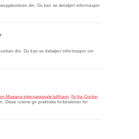
?
l Don Mueang internasjonale lufthavn
,
fly fra Cochin
. Disse rutene gir praktiske forbindelser for