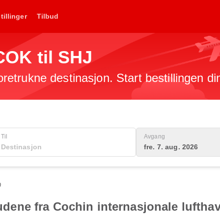
tillinger
Tilbud
 COK til SHJ
foretrukne destinasjon. Start bestillingen di
Til
Avgang
fre. 7. aug. 2026
0
budene fra Cochin internasjonale luftha