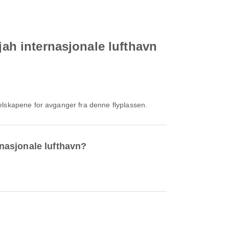
jah internasjonale lufthavn
elskapene for avganger fra denne flyplassen.
rnasjonale lufthavn?