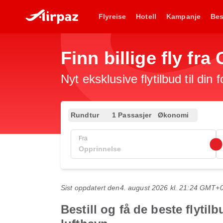
Flyreise
Hotell
Kampanje
Bes
Finn billige fly fra
Nyt eksklusive flytilbud til din 
Rundtur
1 Passasjer
Økonomi
Fra
Sist oppdatert den
4. august 2026 kl. 21:24 GMT+
Bestill og få de beste flytil