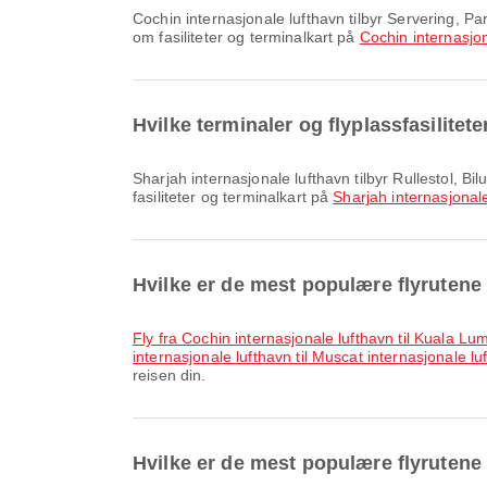
Cochin internasjonale lufthavn tilbyr Servering, Parkeringsplasser, Bilutleie og mange andre fasiliteter som forbedrer reiseopplevelsen din. Du kan se detaljert informasjon
om fasiliteter og terminalkart på
Cochin internasjon
Hvilke terminaler og flyplassfasilitet
Sharjah internasjonale lufthavn tilbyr Rullestol, Bilutleie, Skyttelbuss og mange andre fasiliteter som forbedrer reiseopplevelsen din. Du kan se detaljert informasjon om
fasiliteter og terminalkart på
Sharjah internasjonal
Hvilke er de mest populære flyrutene 
fly fra Cochin internasjonale lufthavn til Kuala L
internasjonale lufthavn til Muscat internasjonale lu
reisen din.
Hvilke er de mest populære flyrutene 