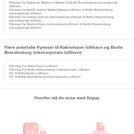
Flyreiser fra Palma de Mallorca lufthavn til Berlin Brandenburg internasjonale
lufthavn
Flyreiser fra Adolfo Suárez Madrid Barajas lufthavn til Berlin Brandenburg
internasjonale lufthavn
Flyreiser fra Sabiha Gokcen internasjonale lufthavn til Berlin Brandenburg
internasjonale lufthavn
Flyreiser fra Heydar Aliyev internasjonale lufthavn til Berlin Brandenburg
internasjonale lufthavn
Flere anbefalte flyreiser til København lufthavn og Berlin
Brandenburg internasjonale lufthavn
Flyvning Fra København Lufthavn
Flyvning Fra Berlin Brandenburg Internasjonale Lufthavn
Fly Til København Lufthavn
Fly Til Berlin Brandenburg Internasjonale Lufthavn
Hvorfor må du reise med Airpaz