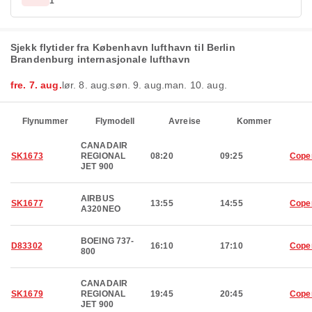
1
Sjekk flytider fra København lufthavn til Berlin
Brandenburg internasjonale lufthavn
fre. 7. aug.
lør. 8. aug.
søn. 9. aug.
man. 10. aug.
Flynummer
Flymodell
Avreise
Kommer
CANADAIR
SK1673
REGIONAL
08:20
09:25
Cope
JET 900
AIRBUS
SK1677
13:55
14:55
Cope
A320NEO
BOEING 737-
D83302
16:10
17:10
Cope
800
CANADAIR
SK1679
REGIONAL
19:45
20:45
Cope
JET 900