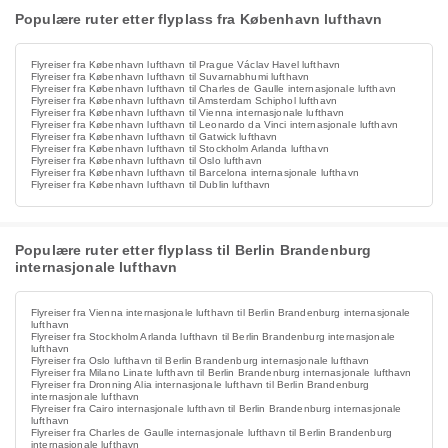
Populære ruter etter flyplass fra København lufthavn
Flyreiser fra København lufthavn til Prague Václav Havel lufthavn
Flyreiser fra København lufthavn til Suvarnabhumi lufthavn
Flyreiser fra København lufthavn til Charles de Gaulle internasjonale lufthavn
Flyreiser fra København lufthavn til Amsterdam Schiphol lufthavn
Flyreiser fra København lufthavn til Vienna internasjonale lufthavn
Flyreiser fra København lufthavn til Leonardo da Vinci internasjonale lufthavn
Flyreiser fra København lufthavn til Gatwick lufthavn
Flyreiser fra København lufthavn til Stockholm Arlanda lufthavn
Flyreiser fra København lufthavn til Oslo lufthavn
Flyreiser fra København lufthavn til Barcelona internasjonale lufthavn
Flyreiser fra København lufthavn til Dublin lufthavn
Populære ruter etter flyplass til Berlin Brandenburg
internasjonale lufthavn
Flyreiser fra Vienna internasjonale lufthavn til Berlin Brandenburg internasjonale
lufthavn
Flyreiser fra Stockholm Arlanda lufthavn til Berlin Brandenburg internasjonale
lufthavn
Flyreiser fra Oslo lufthavn til Berlin Brandenburg internasjonale lufthavn
Flyreiser fra Milano Linate lufthavn til Berlin Brandenburg internasjonale lufthavn
Flyreiser fra Dronning Alia internasjonale lufthavn til Berlin Brandenburg
internasjonale lufthavn
Flyreiser fra Cairo internasjonale lufthavn til Berlin Brandenburg internasjonale
lufthavn
Flyreiser fra Charles de Gaulle internasjonale lufthavn til Berlin Brandenburg
internasjonale lufthavn