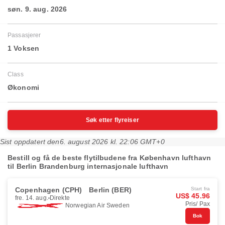
søn. 9. aug. 2026
Passasjerer
1 Voksen
Class
Økonomi
Søk etter flyreiser
Sist oppdatert den
6. august 2026 kl. 22:06 GMT+0
Bestill og få de beste flytilbudene fra København lufthavn
til Berlin Brandenburg internasjonale lufthavn
Copenhagen (CPH)
Berlin (BER)
Start fra
US$ 45.96
fre. 14. aug.
Direkte
Pris/ Pax
Norwegian Air Sweden
Bok