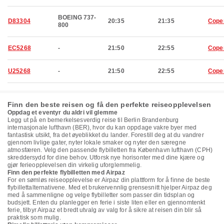
BOEING 737-
D83304
20:35
21:35
Cope
800
EC5268
-
21:50
22:55
Cope
U25268
-
21:50
22:55
Cope
Finn den beste reisen og få den perfekte reiseopplevelsen
Oppdag et eventyr du aldri vil glemme
Legg ut på en bemerkelsesverdig reise til Berlin Brandenburg
internasjonale lufthavn (BER), hvor du kan oppdage vakre byer med
fantastisk utsikt, fra det øyeblikket du lander. Forestill deg at du vandrer
gjennom livlige gater, nyter lokale smaker og nyter den særegne
atmosfæren. Velg den passende flybilletten fra København lufthavn (CPH)
skreddersydd for dine behov. Utforsk nye horisonter med dine kjære og
gjør ferieopplevelsen din virkelig uforglemmelig.
Finn den perfekte flybilletten med Airpaz
For en sømløs reiseopplevelse er Airpaz din plattform for å finne de beste
flybillettalternativene. Med et brukervennlig grensesnitt hjelper Airpaz deg
med å sammenligne og velge flybilletter som passer din tidsplan og
budsjett. Enten du planlegger en ferie i siste liten eller en gjennomtenkt
ferie, tilbyr Airpaz et bredt utvalg av valg for å sikre at reisen din blir så
praktisk som mulig.