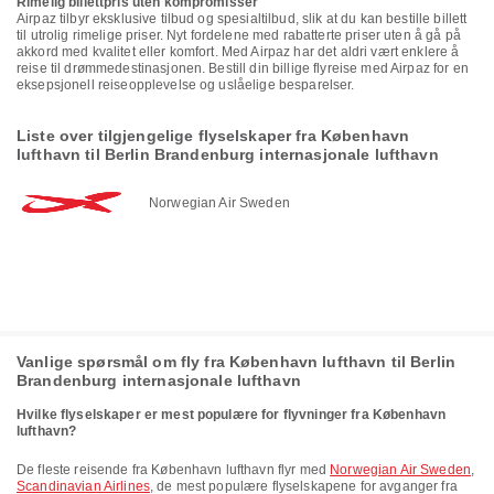
Rimelig billettpris uten kompromisser
Airpaz tilbyr eksklusive tilbud og spesialtilbud, slik at du kan bestille billett
til utrolig rimelige priser. Nyt fordelene med rabatterte priser uten å gå på
akkord med kvalitet eller komfort. Med Airpaz har det aldri vært enklere å
reise til drømmedestinasjonen. Bestill din billige flyreise med Airpaz for en
eksepsjonell reiseopplevelse og uslåelige besparelser.
Liste over tilgjengelige flyselskaper fra København
lufthavn til Berlin Brandenburg internasjonale lufthavn
Norwegian Air Sweden
Vanlige spørsmål om fly fra København lufthavn til Berlin
Brandenburg internasjonale lufthavn
Hvilke flyselskaper er mest populære for flyvninger fra København
lufthavn?
De fleste reisende fra København lufthavn flyr med
Norwegian Air Sweden
,
Scandinavian Airlines
, de mest populære flyselskapene for avganger fra