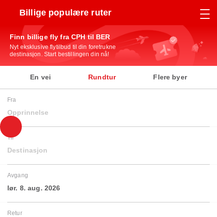
Billige populære ruter
Finn billige fly fra CPH til BER
Nyt eksklusive flytilbud til din foretrukne
destinasjon. Start bestillingen din nå!
En vei
Rundtur
Flere byer
Fra
Opprinnelse
Til
Destinasjon
Avgang
lør. 8. aug. 2026
Retur