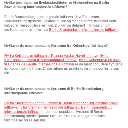
Hvilke terminaler og flyplassfasiliteter er tilgjengelige på Berlin
Brandenburg internasjonale lufthavn?
Berlin Brandenburg internasjonale lufthavn tilbyr Bønnerom,
Valutavekslingstjeneste, Taxfree-butikk og mange andre fasiliteter som
forbedrer reiseopplevelsen din. Du kan se detaljert informasjon om
fasiliteter og terminalkart på
Berlin Brandenburg internasjonale lufthavn
.
Hvilke er de mest populære flyrutene fra København lufthavn?
fly fra København lufthavn til Prague Václav Havel lufthavn
,
fly fra
København lufthavn til Suvarnabhumi lufthavn
,
fly fra København lufthavn
til Charles de Gaulle internasjonale lufthavn
er de mest populære flyrutene
fra København lufthavn. Disse rutene gir praktiske forbindelser for reisen
din.
Hvilke er de mest populære flyrutene til Berlin Brandenburg
internasjonale lufthavn?
fly fra Stockholm Arlanda lufthavn til Berlin Brandenburg internasjonale
lufthavn
,
fly fra Vienna internasjonale lufthavn til Berlin Brandenburg
internasjonale lufthavn
er de mest populære flyrutene til Berlin
Brandenburg internasjonale lufthavn. Disse rutene gir praktiske
forbindelser for reisen din.