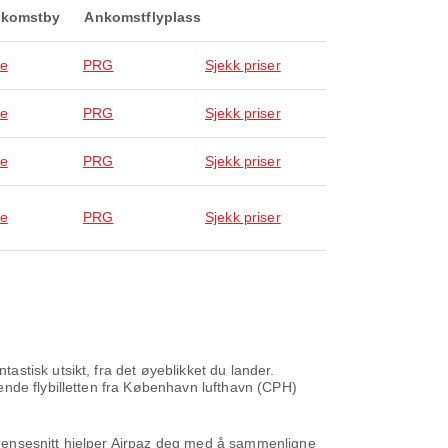
komstby
Ankomstflyplass
ue
PRG
Sjekk priser
ue
PRG
Sjekk priser
ue
PRG
Sjekk priser
ue
PRG
Sjekk priser
stisk utsikt, fra det øyeblikket du lander.
ende flybilletten fra København lufthavn (CPH)
 grensesnitt hjelper Airpaz deg med å sammenligne