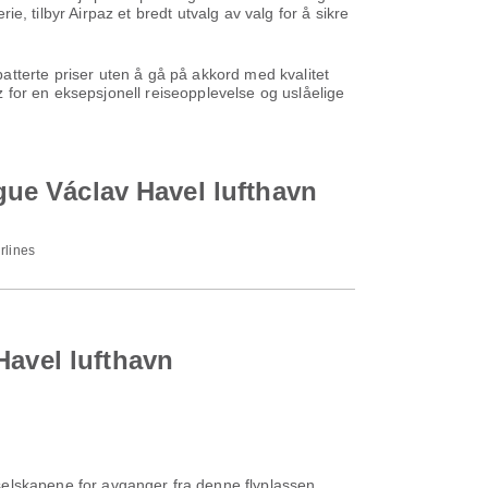
ie, tilbyr Airpaz et bredt utvalg av valg for å sikre
 rabatterte priser uten å gå på akkord med kvalitet
az for en eksepsjonell reiseopplevelse og uslåelige
ague Václav Havel lufthavn
rlines
Havel lufthavn
selskapene for avganger fra denne flyplassen.