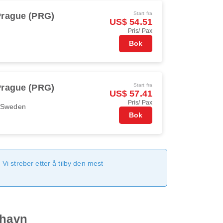
Start fra
Prague (PRG)
US$ 54.51
Pris/ Pax
Bok
Start fra
Prague (PRG)
US$ 57.41
Pris/ Pax
r Sweden
Bok
Vi streber etter å tilby den mest
thavn