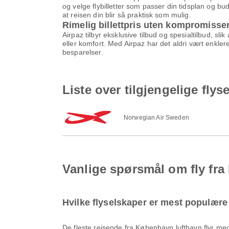
og velge flybilletter som passer din tidsplan og buds
at reisen din blir så praktisk som mulig.
Rimelig billettpris uten kompromisse
Airpaz tilbyr eksklusive tilbud og spesialtilbud, slik
eller komfort. Med Airpaz har det aldri vært enklere
besparelser.
Liste over tilgjengelige fly
Norwegian Air Sweden
Vanlige spørsmål om fly fra
Hvilke flyselskaper er mest populære
De fleste reisende fra København lufthavn flyr m