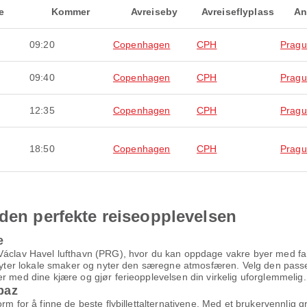
e
Kommer
Avreiseby
Avreiseflyplass
An
09:20
Copenhagen
CPH
Prag
09:40
Copenhagen
CPH
Prag
12:35
Copenhagen
CPH
Prag
18:50
Copenhagen
CPH
Prag
 den perfekte reiseopplevelsen
e
áclav Havel lufthavn (PRG), hvor du kan oppdage vakre byer med fanta
, nyter lokale smaker og nyter den særegne atmosfæren. Velg den pass
r med dine kjære og gjør ferieopplevelsen din virkelig uforglemmelig.
rpaz
orm for å finne de beste flybillettalternativene. Med et brukervennlig