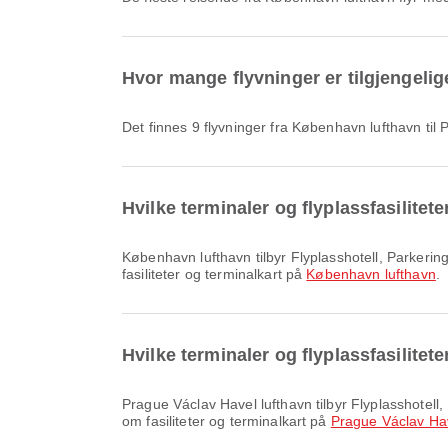
Hvor mange flyvninger er tilgjengelig
Det finnes 9 flyvninger fra København lufthavn til
Hvilke terminaler og flyplassfasilitet
København lufthavn tilbyr Flyplasshotell, Parkeringsplasser, Tog og mange andre fasiliteter som forbedrer reiseopplevelsen din. Du kan se detaljert informasjon om
fasiliteter og terminalkart på
København lufthavn
.
Hvilke terminaler og flyplassfasilitet
Prague Václav Havel lufthavn tilbyr Flyplasshotell, Lounge, Røykeområde og mange andre fasiliteter som forbedrer reiseopplevelsen din. Du kan se detaljert informasjon
om fasiliteter og terminalkart på
Prague Václav Hav