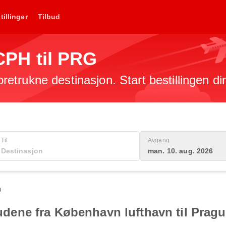
tillinger
Tilbud
 CPH til PRG
foretrukne destinasjon. Start bestillingen di
Til
Avgang
man. 10. aug. 2026
0
lbudene fra København lufthavn til Prag