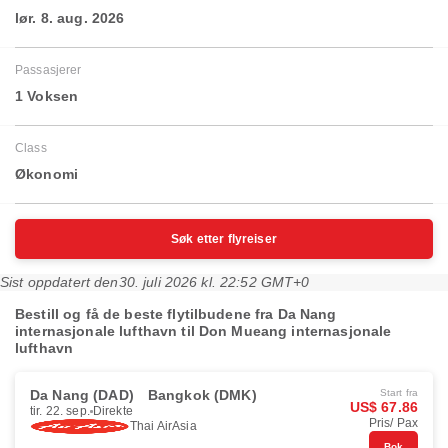
lør. 8. aug. 2026
Passasjerer
1 Voksen
Class
Økonomi
Søk etter flyreiser
Sist oppdatert den
30. juli 2026 kl. 22:52 GMT+0
Bestill og få de beste flytilbudene fra Da Nang
internasjonale lufthavn til Don Mueang internasjonale
lufthavn
Da Nang (DAD)
Bangkok (DMK)
Start fra
US$ 67.86
tir. 22. sep.
Direkte
Pris/ Pax
Thai AirAsia
Bok