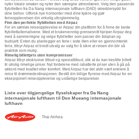
nyter lokale smaker og nyter den særegne atmosfæren. Velg den passende
flybilletten fra Da Nang internasjonale lufthavn (DAD) skreddersydd for
dine behov. Utforsk nye horisonter med dine kjære og gjør
ferieopplevelsen din virkelig uforglemmelig.
Finn den perfekte flybilletten med Airpaz
For en sømløs reiseopplevelse er Airpaz din plattform for å finne de beste
flybillettalternativene. Med et brukervennlig grensesnitt hjelper Airpaz deg
med å sammenligne og velge flybilletter som passer din tidsplan og
budsjett. Enten du planlegger en ferie i siste liten eller en gjennomtenkt
ferie, tilbyr Airpaz et bredt utvalg av valg for å sikre at reisen din blir så
praktisk som mulig.
Rimelig billettpris uten kompromisser
Airpaz tilbyr eksklusive tilbud og spesialtilbud, slik at du kan bestille billett
til utrolig rimelige priser. Nyt fordelene med rabatterte priser uten å gå på
akkord med kvalitet eller komfort. Med Airpaz har det aldri vært enklere å
reise til drømmedestinasjonen. Bestill din billige flyreise med Airpaz for en
eksepsjonell reiseopplevelse og uslåelige besparelser.
Liste over tilgjengelige flyselskaper fra Da Nang
internasjonale lufthavn til Don Mueang internasjonale
lufthavn
Thai AirAsia