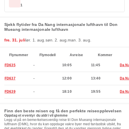
1
Sjekk flytider fra Da Nang internasjonale lufthavn til Don
Mueang internasjonale lufthavn
fre. 31. juli
lør. 1. aug.
søn. 2. aug.
man. 3. aug.
Flynummer
Flymodell
Avreise
Kommer
FD635
-
10:05
11:45
Da N
FD637
-
12:00
13:40
Da N
FD639
-
18:10
19:55
Da N
Finn den beste reisen og få den perfekte reiseopplevelsen
Oppdag et eventyr du aldri vil glemme
Legg ut på en bemerkelsesverdig reise til Don Mueang internasjonale
lufthavn (DMK), hvor du kan oppdage vakre byer med fantastisk utsikt, fra
det øyeblikket du lander. Forestill deg at du vandrer gjennom livlige gater,