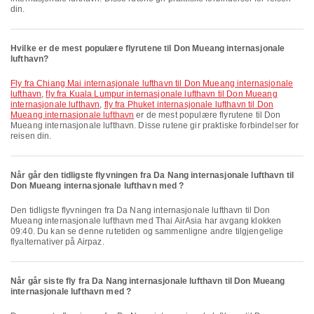
din.
Hvilke er de mest populære flyrutene til Don Mueang internasjonale
lufthavn?
fly fra Chiang Mai internasjonale lufthavn til Don Mueang internasjonale
lufthavn
,
fly fra Kuala Lumpur internasjonale lufthavn til Don Mueang
internasjonale lufthavn
,
fly fra Phuket internasjonale lufthavn til Don
Mueang internasjonale lufthavn
er de mest populære flyrutene til Don
Mueang internasjonale lufthavn. Disse rutene gir praktiske forbindelser for
reisen din.
Når går den tidligste flyvningen fra Da Nang internasjonale lufthavn til
Don Mueang internasjonale lufthavn med ?
Den tidligste flyvningen fra Da Nang internasjonale lufthavn til Don
Mueang internasjonale lufthavn med Thai AirAsia har avgang klokken
09:40. Du kan se denne rutetiden og sammenligne andre tilgjengelige
flyalternativer på Airpaz.
Når går siste fly fra Da Nang internasjonale lufthavn til Don Mueang
internasjonale lufthavn med ?