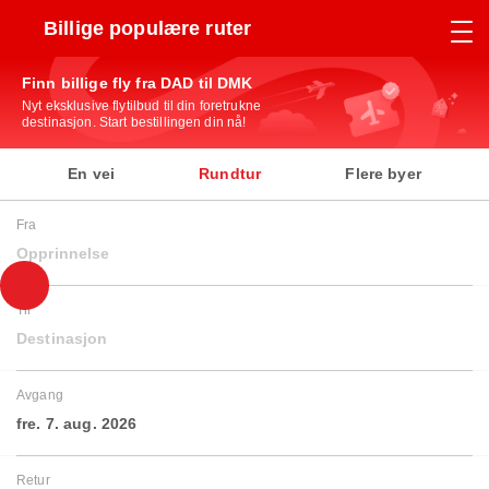
Billige populære ruter
Finn billige fly fra DAD til DMK
Nyt eksklusive flytilbud til din foretrukne
destinasjon. Start bestillingen din nå!
En vei
Rundtur
Flere byer
Fra
Opprinnelse
Til
Destinasjon
Avgang
fre. 7. aug. 2026
Retur