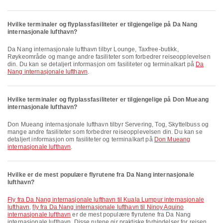
Hvilke terminaler og flyplassfasiliteter er tilgjengelige på Da Nang
internasjonale lufthavn?
Da Nang internasjonale lufthavn tilbyr Lounge, Taxfree-butikk,
Røykeområde og mange andre fasiliteter som forbedrer reiseopplevelsen
din. Du kan se detaljert informasjon om fasiliteter og terminalkart på
Da
Nang internasjonale lufthavn
.
Hvilke terminaler og flyplassfasiliteter er tilgjengelige på Don Mueang
internasjonale lufthavn?
Don Mueang internasjonale lufthavn tilbyr Servering, Tog, Skyttelbuss og
mange andre fasiliteter som forbedrer reiseopplevelsen din. Du kan se
detaljert informasjon om fasiliteter og terminalkart på
Don Mueang
internasjonale lufthavn
.
Hvilke er de mest populære flyrutene fra Da Nang internasjonale
lufthavn?
fly fra Da Nang internasjonale lufthavn til Kuala Lumpur internasjonale
lufthavn
,
fly fra Da Nang internasjonale lufthavn til Ninoy Aquino
internasjonale lufthavn
er de mest populære flyrutene fra Da Nang
internasjonale lufthavn. Disse rutene gir praktiske forbindelser for reisen