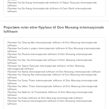
Flyreiser fra Da Nang internasjonale lufthavn til Taipei Taoyuan internasjonale
lufthavn
Flyreiser fra Da Nang internasjonale lufthavn til Cam Ranh internasjonale
lufthavn
Populære ruter etter flyplass til Don Mueang internasjonale
lufthavn
Flyreiser fra Chiang Mai internasjonale lufthavn til Don Mueang internasjonale
lufthavn
Flyreiser fra Kuala Lumpur internasjonale lufthavn til Don Mueang internasjonale
lufthavn
Flyreiser fra Phuket internasjonale lufthavn til Don Mueang internasjonale
lufthavn
Flyreiser fra Hat Yai internasjonale lufthavn til Don Mueang internasjonale
lufthavn
Flyreiser fra Taipei Taoyuan internasjonale lufthavn til Don Mueang
internasjonale lufthavn
Flyreiser fra Narita internasjonale lufthavn til Don Mueang internasjonale lufthavn
Flyreiser fra Chiang Rai internasjonale lufthavn til Don Mueang internasjonale
lufthavn
Flyreiser fra Surat Thani internasjonale lufthavn til Don Mueang internasjonale
lufthavn
Flyreiser fra Udon Thani internasjonale lufthavn til Don Mueang internasjonale
lufthavn
Flyreiser fra Nakhon Si Thammarat lufthavn til Don Mueang internasjonale
lufthavn
Flyreiser fra Krabi lufthavn til Don Mueang internasjonale lufthavn
Flyreiser fra Kansai internasjonale lufthavn til Don Mueang internasjonale
lufthavn