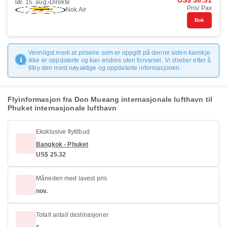
US$ 38.31
lør. 15. aug.
Direkte
Pris/ Pax
Nok Air
Bok
Vennligst merk at prisene som er oppgitt på denne siden kanskje
ikke er oppdaterte og kan endres uten forvarsel. Vi streber etter å
tilby den mest nøyaktige og oppdaterte informasjonen.
Flyinformasjon fra Don Mueang internasjonale lufthavn til
Phuket internasjonale lufthavn
Eksklusive flytilbud
Bangkok - Phuket
US$ 25.32
Måneden med lavest pris
nov.
Totalt antall destinasjoner