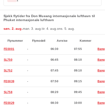
1
Sjekk flytider fra Don Mueang internasjonale lufthavn til
Phuket internasjonale lufthavn
søn. 2. aug.
man. 3. aug.
tir. 4. aug.
ons. 5. aug.
Flynummer
Flymodell
Avreise
Kommer
FD3001
-
06:30
07:55
Bang
SL750
-
06:45
08:10
Bang
SL752
-
07:45
09:10
Bang
FD3039
-
07:50
09:15
Bang
SL758
-
08:20
09:45
Bang
FD3029
-
08:30
10:00
Bang