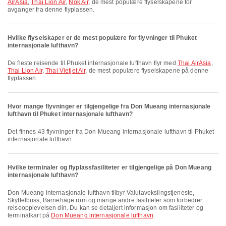
AirAsia
,
Thai Lion Air
,
Nok Air
, de mest populære flyselskapene for
avganger fra denne flyplassen.
Hvilke flyselskaper er de mest populære for flyvninger til Phuket
internasjonale lufthavn?
De fleste reisende til Phuket internasjonale lufthavn flyr med
Thai AirAsia
,
Thai Lion Air
,
Thai Vietjet Air
, de mest populære flyselskapene på denne
flyplassen.
Hvor mange flyvninger er tilgjengelige fra Don Mueang internasjonale
lufthavn til Phuket internasjonale lufthavn?
Det finnes 43 flyvninger fra Don Mueang internasjonale lufthavn til Phuket
internasjonale lufthavn.
Hvilke terminaler og flyplassfasiliteter er tilgjengelige på Don Mueang
internasjonale lufthavn?
Don Mueang internasjonale lufthavn tilbyr Valutavekslingstjeneste,
Skyttelbuss, Barnehage rom og mange andre fasiliteter som forbedrer
reiseopplevelsen din. Du kan se detaljert informasjon om fasiliteter og
terminalkart på
Don Mueang internasjonale lufthavn
.