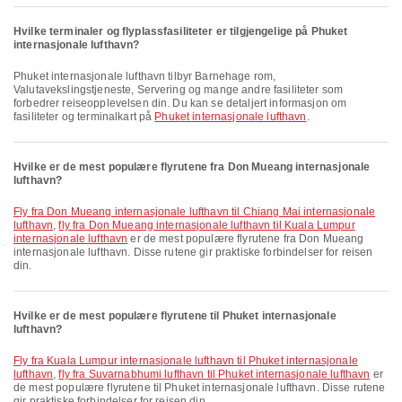
Hvilke terminaler og flyplassfasiliteter er tilgjengelige på Phuket
internasjonale lufthavn?
Phuket internasjonale lufthavn tilbyr Barnehage rom,
Valutavekslingstjeneste, Servering og mange andre fasiliteter som
forbedrer reiseopplevelsen din. Du kan se detaljert informasjon om
fasiliteter og terminalkart på
Phuket internasjonale lufthavn
.
Hvilke er de mest populære flyrutene fra Don Mueang internasjonale
lufthavn?
fly fra Don Mueang internasjonale lufthavn til Chiang Mai internasjonale
lufthavn
,
fly fra Don Mueang internasjonale lufthavn til Kuala Lumpur
internasjonale lufthavn
er de mest populære flyrutene fra Don Mueang
internasjonale lufthavn. Disse rutene gir praktiske forbindelser for reisen
din.
Hvilke er de mest populære flyrutene til Phuket internasjonale
lufthavn?
fly fra Kuala Lumpur internasjonale lufthavn til Phuket internasjonale
lufthavn
,
fly fra Suvarnabhumi lufthavn til Phuket internasjonale lufthavn
er
de mest populære flyrutene til Phuket internasjonale lufthavn. Disse rutene
gir praktiske forbindelser for reisen din.