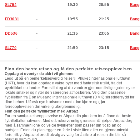
SL764
-
19:30
20:55
Bang
FD3031
-
19:55
21:25
Bang
DD536
-
21:35
23:05
Bang
SL770
-
21:50
23:15
Bang
Finn den beste reisen og få den perfekte reiseopplevelsen
Oppdag et eventyr du aldri vil glemme
Legg ut på en bemerkelsesverdig reise til Phuket internasjonale lufthavn
(HKT), hvor du kan oppdage vakre byer med fantastisk utsikt, fra det
øyeblikket du lander. Forestill deg at du vandrer gjennom livlige gater, nyter
lokale smaker og nyter den særegne atmosfæren. Velg den passende
flybilletten fra Don Mueang internasjonale lufthavn (DMK) skreddersydd for
dine behov. Utforsk nye horisonter med dine kjære og gjør
ferieopplevelsen din virkelig uforglemmelig.
Finn den perfekte flybilletten med Airpaz
For en sømløs reiseopplevelse er Airpaz din plattform for å finne de beste
flybillettalternativene. Med et brukervennlig grensesnitt hjelper Airpaz deg
med å sammenligne og velge flybilletter som passer din tidsplan og
budsjett. Enten du planlegger en ferie i siste liten eller en gjennomtenkt
ferie, tilbyr Airpaz et bredt utvalg av valg for å sikre at reisen din blir så
praktisk som mulig.