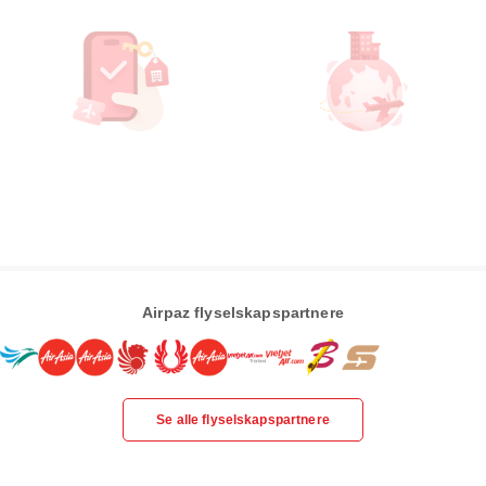
Airpaz flyselskapspartnere
Se alle flyselskapspartnere