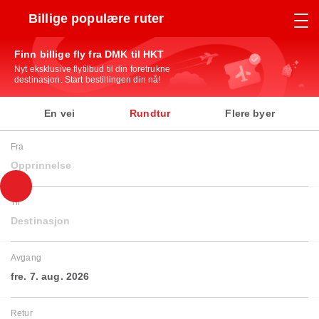
Billige populære ruter
Finn billige fly fra DMK til HKT
Nyt eksklusive flytilbud til din foretrukne
destinasjon. Start bestillingen din nå!
En vei
Rundtur
Flere byer
Fra
Opprinnelse
Til
Destinasjon
Avgang
fre. 7. aug. 2026
Retur