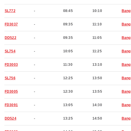
SL772
-
08:45
10:10
Bang
FD3037
-
09:35
11:10
Bang
DD522
-
09:35
11:05
Bang
SL754
-
10:05
11:25
Bang
FD3003
-
11:30
13:10
Bang
SL756
-
12:25
13:50
Bang
FD3005
-
12:30
13:55
Bang
FD3091
-
13:05
14:30
Bang
DD524
-
13:25
14:50
Bang