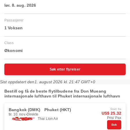
lør. 8. aug. 2026
Passasjerer
1 Voksen
Class
Økonomi
Søk etter flyreiser
Sist oppdatert den
1. august 2026 kl. 21:47 GMT+0
Bestill og få de beste flytilbudene fra Don Mueang
internasjonale lufthavn til Phuket internasjonale lufthavn
Bangkok (DMK)
Phuket (HKT)
Start fra
US$ 25.32
tir. 10. nov.
Direkte
Pris/ Pax
Thai Lion Air
Bok