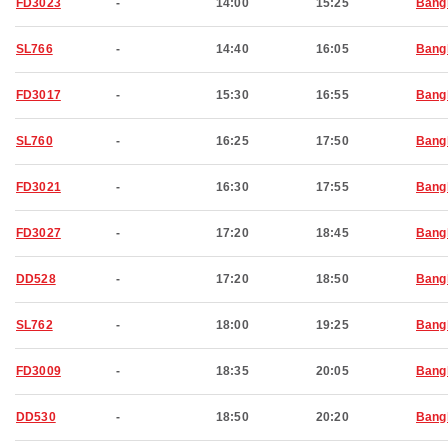
FD3023
-
14:00
15:25
Bang
SL766
-
14:40
16:05
Bang
FD3017
-
15:30
16:55
Bang
SL760
-
16:25
17:50
Bang
FD3021
-
16:30
17:55
Bang
FD3027
-
17:20
18:45
Bang
DD528
-
17:20
18:50
Bang
SL762
-
18:00
19:25
Bang
FD3009
-
18:35
20:05
Bang
DD530
-
18:50
20:20
Bang