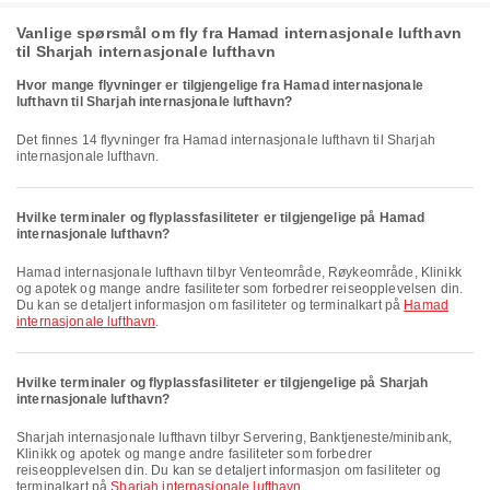
Vanlige spørsmål om fly fra Hamad internasjonale lufthavn
til Sharjah internasjonale lufthavn
Hvor mange flyvninger er tilgjengelige fra Hamad internasjonale
lufthavn til Sharjah internasjonale lufthavn?
Det finnes 14 flyvninger fra Hamad internasjonale lufthavn til Sharjah
internasjonale lufthavn.
Hvilke terminaler og flyplassfasiliteter er tilgjengelige på Hamad
internasjonale lufthavn?
Hamad internasjonale lufthavn tilbyr Venteområde, Røykeområde, Klinikk
og apotek og mange andre fasiliteter som forbedrer reiseopplevelsen din.
Du kan se detaljert informasjon om fasiliteter og terminalkart på
Hamad
internasjonale lufthavn
.
Hvilke terminaler og flyplassfasiliteter er tilgjengelige på Sharjah
internasjonale lufthavn?
Sharjah internasjonale lufthavn tilbyr Servering, Banktjeneste/minibank,
Klinikk og apotek og mange andre fasiliteter som forbedrer
reiseopplevelsen din. Du kan se detaljert informasjon om fasiliteter og
terminalkart på
Sharjah internasjonale lufthavn
.