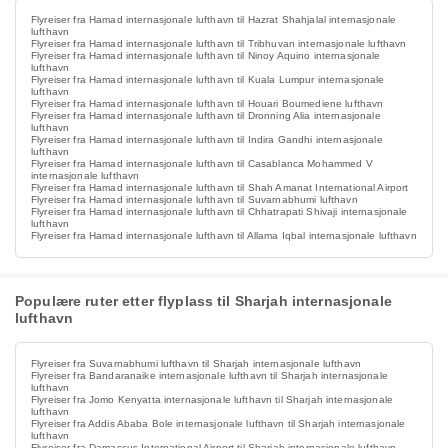
Flyreiser fra Hamad internasjonale lufthavn til Hazrat Shahjalal internasjonale
lufthavn
Flyreiser fra Hamad internasjonale lufthavn til Tribhuvan internasjonale lufthavn
Flyreiser fra Hamad internasjonale lufthavn til Ninoy Aquino internasjonale
lufthavn
Flyreiser fra Hamad internasjonale lufthavn til Kuala Lumpur internasjonale
lufthavn
Flyreiser fra Hamad internasjonale lufthavn til Houari Boumediene lufthavn
Flyreiser fra Hamad internasjonale lufthavn til Dronning Alia internasjonale
lufthavn
Flyreiser fra Hamad internasjonale lufthavn til Indira Gandhi internasjonale
lufthavn
Flyreiser fra Hamad internasjonale lufthavn til Casablanca Mohammed V
internasjonale lufthavn
Flyreiser fra Hamad internasjonale lufthavn til Shah Amanat International Airport
Flyreiser fra Hamad internasjonale lufthavn til Suvarnabhumi lufthavn
Flyreiser fra Hamad internasjonale lufthavn til Chhatrapati Shivaji internasjonale
lufthavn
Flyreiser fra Hamad internasjonale lufthavn til Allama Iqbal internasjonale lufthavn
Populære ruter etter flyplass til Sharjah internasjonale
lufthavn
Flyreiser fra Suvarnabhumi lufthavn til Sharjah internasjonale lufthavn
Flyreiser fra Bandaranaike internasjonale lufthavn til Sharjah internasjonale
lufthavn
Flyreiser fra Jomo Kenyatta internasjonale lufthavn til Sharjah internasjonale
lufthavn
Flyreiser fra Addis Ababa Bole internasjonale lufthavn til Sharjah internasjonale
lufthavn
Flyreiser fra Damascus International Airport til Sharjah internasjonale lufthavn