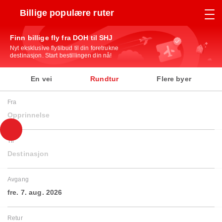
Billige populære ruter
Finn billige fly fra DOH til SHJ
Nyt eksklusive flytilbud til din foretrukne
destinasjon. Start bestillingen din nå!
En vei
Rundtur
Flere byer
Fra
Opprinnelse
Til
Destinasjon
Avgang
fre. 7. aug. 2026
Retur