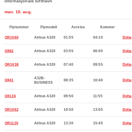
internasjonale lufthavn
man. 10. aug.
Flynummer
Flymodell
Avreise
Kommer
QR1060
Airbus A320
01:55
04:10
Doha
G982
Airbus A320
03:55
06:00
Doha
QR1038
Airbus A320
07:40
09:55
Doha
A32B-
G941
08:35
10:40
Doha
BUSINESS
G9136
Airbus A320
09:50
11:55
Doha
QR1062
Airbus A320
10:50
13:05
Doha
QR1120
Airbus A320
13:30
15:45
Doha