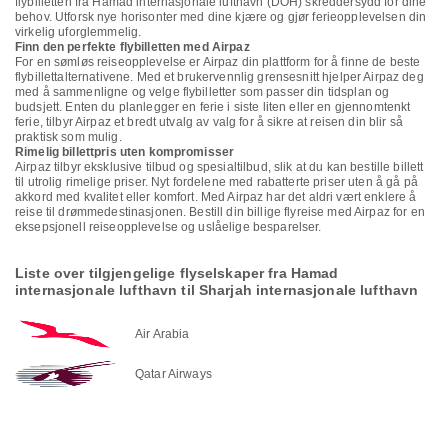
flybilletten fra Hamad internasjonale lufthavn (DOH) skreddersydd for dine
behov. Utforsk nye horisonter med dine kjære og gjør ferieopplevelsen din
virkelig uforglemmelig.
Finn den perfekte flybilletten med Airpaz
For en sømløs reiseopplevelse er Airpaz din plattform for å finne de beste
flybillettalternativene. Med et brukervennlig grensesnitt hjelper Airpaz deg
med å sammenligne og velge flybilletter som passer din tidsplan og
budsjett. Enten du planlegger en ferie i siste liten eller en gjennomtenkt
ferie, tilbyr Airpaz et bredt utvalg av valg for å sikre at reisen din blir så
praktisk som mulig.
Rimelig billettpris uten kompromisser
Airpaz tilbyr eksklusive tilbud og spesialtilbud, slik at du kan bestille billett
til utrolig rimelige priser. Nyt fordelene med rabatterte priser uten å gå på
akkord med kvalitet eller komfort. Med Airpaz har det aldri vært enklere å
reise til drømmedestinasjonen. Bestill din billige flyreise med Airpaz for en
eksepsjonell reiseopplevelse og uslåelige besparelser.
Liste over tilgjengelige flyselskaper fra Hamad
internasjonale lufthavn til Sharjah internasjonale lufthavn
Air Arabia
Qatar Airways