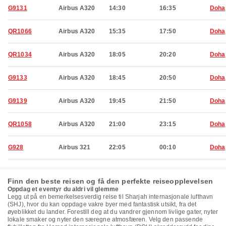
G9131
Airbus A320
14:30
16:35
Doha
QR1066
Airbus A320
15:35
17:50
Doha
QR1034
Airbus A320
18:05
20:20
Doha
G9133
Airbus A320
18:45
20:50
Doha
G9139
Airbus A320
19:45
21:50
Doha
QR1058
Airbus A320
21:00
23:15
Doha
G928
Airbus 321
22:05
00:10
Doha
Finn den beste reisen og få den perfekte reiseopplevelsen
Oppdag et eventyr du aldri vil glemme
Legg ut på en bemerkelsesverdig reise til Sharjah internasjonale lufthavn
(SHJ), hvor du kan oppdage vakre byer med fantastisk utsikt, fra det
øyeblikket du lander. Forestill deg at du vandrer gjennom livlige gater, nyter
lokale smaker og nyter den særegne atmosfæren. Velg den passende