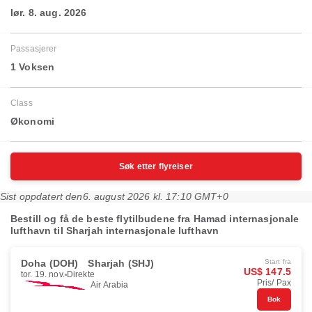
lør. 8. aug. 2026
Passasjerer
1 Voksen
Class
Økonomi
Søk etter flyreiser
Sist oppdatert den
6. august 2026 kl. 17:10 GMT+0
Bestill og få de beste flytilbudene fra Hamad internasjonale
lufthavn til Sharjah internasjonale lufthavn
Doha (DOH)
Sharjah (SHJ)
Start fra
US$ 147.5
tor. 19. nov.
Direkte
Pris/ Pax
Air Arabia
Bok