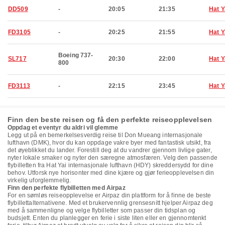
DD509
-
20:05
21:35
Hat Y
FD3105
-
20:25
21:55
Hat Y
Boeing 737-
SL717
20:30
22:00
Hat Y
800
FD3113
-
22:15
23:45
Hat Y
Finn den beste reisen og få den perfekte reiseopplevelsen
Oppdag et eventyr du aldri vil glemme
Legg ut på en bemerkelsesverdig reise til Don Mueang internasjonale
lufthavn (DMK), hvor du kan oppdage vakre byer med fantastisk utsikt, fra
det øyeblikket du lander. Forestill deg at du vandrer gjennom livlige gater,
nyter lokale smaker og nyter den særegne atmosfæren. Velg den passende
flybilletten fra Hat Yai internasjonale lufthavn (HDY) skreddersydd for dine
behov. Utforsk nye horisonter med dine kjære og gjør ferieopplevelsen din
virkelig uforglemmelig.
Finn den perfekte flybilletten med Airpaz
For en sømløs reiseopplevelse er Airpaz din plattform for å finne de beste
flybillettalternativene. Med et brukervennlig grensesnitt hjelper Airpaz deg
med å sammenligne og velge flybilletter som passer din tidsplan og
budsjett. Enten du planlegger en ferie i siste liten eller en gjennomtenkt