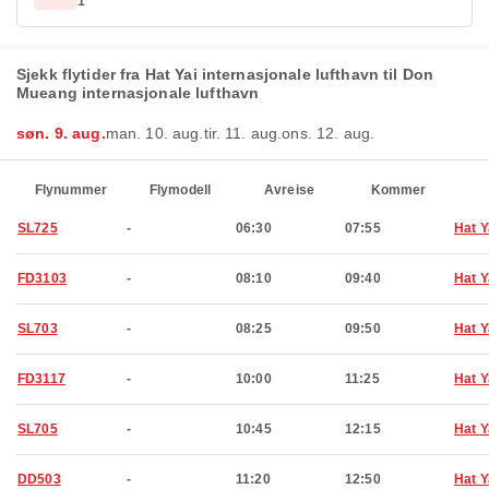
1
Sjekk flytider fra Hat Yai internasjonale lufthavn til Don
Mueang internasjonale lufthavn
søn. 9. aug.
man. 10. aug.
tir. 11. aug.
ons. 12. aug.
Flynummer
Flymodell
Avreise
Kommer
SL725
-
06:30
07:55
Hat Y
FD3103
-
08:10
09:40
Hat Y
SL703
-
08:25
09:50
Hat Y
FD3117
-
10:00
11:25
Hat Y
SL705
-
10:45
12:15
Hat Y
DD503
-
11:20
12:50
Hat Y