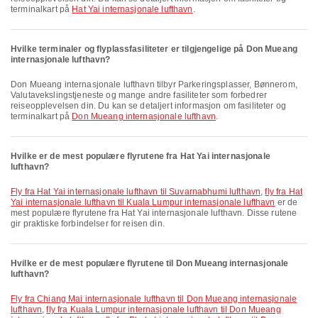
terminalkart på
Hat Yai internasjonale lufthavn
.
Hvilke terminaler og flyplassfasiliteter er tilgjengelige på Don Mueang
internasjonale lufthavn?
Don Mueang internasjonale lufthavn tilbyr Parkeringsplasser, Bønnerom,
Valutavekslingstjeneste og mange andre fasiliteter som forbedrer
reiseopplevelsen din. Du kan se detaljert informasjon om fasiliteter og
terminalkart på
Don Mueang internasjonale lufthavn
.
Hvilke er de mest populære flyrutene fra Hat Yai internasjonale
lufthavn?
fly fra Hat Yai internasjonale lufthavn til Suvarnabhumi lufthavn
,
fly fra Hat
Yai internasjonale lufthavn til Kuala Lumpur internasjonale lufthavn
er de
mest populære flyrutene fra Hat Yai internasjonale lufthavn. Disse rutene
gir praktiske forbindelser for reisen din.
Hvilke er de mest populære flyrutene til Don Mueang internasjonale
lufthavn?
fly fra Chiang Mai internasjonale lufthavn til Don Mueang internasjonale
lufthavn
,
fly fra Kuala Lumpur internasjonale lufthavn til Don Mueang