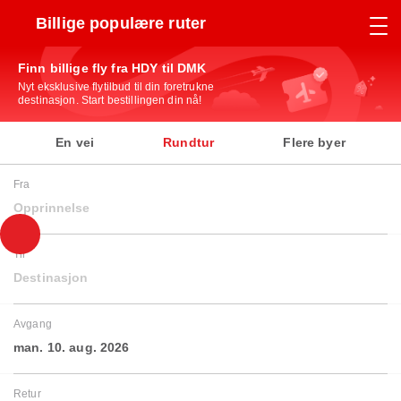
Billige populære ruter
Finn billige fly fra HDY til DMK
Nyt eksklusive flytilbud til din foretrukne
destinasjon. Start bestillingen din nå!
En vei
Rundtur
Flere byer
Fra
Opprinnelse
Til
Destinasjon
Avgang
man. 10. aug. 2026
Retur