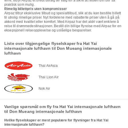
ferie, tilbyr Airpaz et bredt utvalg av valg for å sikre at reisen din blir så
praktisk som mulig.
Rimelig billettpris uten kompromisser
Airpaz tilbyr eksklusive tilbud og spesialtilbud, slik at du kan bestille billett
til utrolig rimelige priser. Nyt fordelene med rabatterte priser uten å gå på
akkord med kvalitet eller komfort. Med Airpaz har det aldri vært enklere å
reise til drømmedestinasjonen. Bestill din billige flyreise med Airpaz for en
eksepsjonell reiseopplevelse og uslåelige besparelser.
Liste over tilgjengelige flyselskaper fra Hat Yai
internasjonale lufthavn til Don Mueang internasjonale
lufthavn
Thai AirAsia
Thai Lion Air
Nok Air
Vanlige spørsmål om fly fra Hat Yai internasjonale lufthavn
til Don Mueang internasjonale lufthavn
Hvilke flyselskaper er mest populære for flyvninger fra Hat Yai
internasjonale lufthavn?