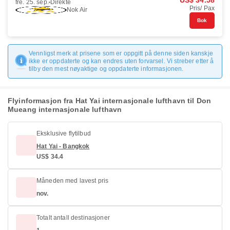
US$ 34.58
fre. 25. sep.
Direkte
Pris/ Pax
Nok Air
Bok
Vennligst merk at prisene som er oppgitt på denne siden kanskje
ikke er oppdaterte og kan endres uten forvarsel. Vi streber etter å
tilby den mest nøyaktige og oppdaterte informasjonen.
Flyinformasjon fra Hat Yai internasjonale lufthavn til Don
Mueang internasjonale lufthavn
Eksklusive flytilbud
Hat Yai - Bangkok
US$ 34.4
Måneden med lavest pris
nov.
Totalt antall destinasjoner