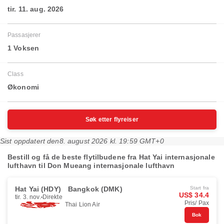
tir. 11. aug. 2026
Passasjerer
1 Voksen
Class
Økonomi
Søk etter flyreiser
Sist oppdatert den
8. august 2026 kl. 19:59 GMT+0
Bestill og få de beste flytilbudene fra Hat Yai internasjonale
lufthavn til Don Mueang internasjonale lufthavn
Hat Yai (HDY)
Bangkok (DMK)
Start fra
US$ 34.4
tir. 3. nov.
Direkte
Pris/ Pax
Thai Lion Air
Bok