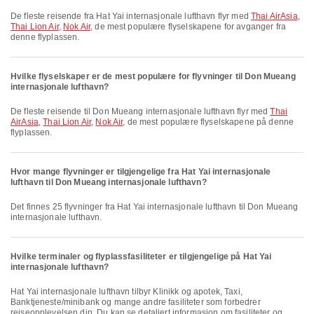
De fleste reisende fra Hat Yai internasjonale lufthavn flyr med
Thai AirAsia
,
Thai Lion Air
,
Nok Air
, de mest populære flyselskapene for avganger fra
denne flyplassen.
Hvilke flyselskaper er de mest populære for flyvninger til Don Mueang
internasjonale lufthavn?
De fleste reisende til Don Mueang internasjonale lufthavn flyr med
Thai
AirAsia
,
Thai Lion Air
,
Nok Air
, de mest populære flyselskapene på denne
flyplassen.
Hvor mange flyvninger er tilgjengelige fra Hat Yai internasjonale
lufthavn til Don Mueang internasjonale lufthavn?
Det finnes 25 flyvninger fra Hat Yai internasjonale lufthavn til Don Mueang
internasjonale lufthavn.
Hvilke terminaler og flyplassfasiliteter er tilgjengelige på Hat Yai
internasjonale lufthavn?
Hat Yai internasjonale lufthavn tilbyr Klinikk og apotek, Taxi,
Banktjeneste/minibank og mange andre fasiliteter som forbedrer
reiseopplevelsen din. Du kan se detaljert informasjon om fasiliteter og