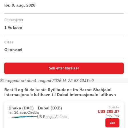
lør. 8. aug. 2026
Passasjerer
1 Voksen
Class
Økonomi
Søk etter flyreiser
Sist oppdatert den
4. august 2026 kl. 22:53 GMT+0
Bestill og få de beste flytilbudene fra Hazrat Shahjalal
internasjonale lufthavn til Dubai internasjonale lufthavn
Dhaka (DAC)
Dubai (DXB)
Start fra
US$ 288.07
lør. 26. sep.
Direkte
Pris/ Pax
US-Bangla Airlines
Bok