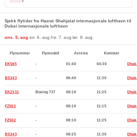
1
Sjekk flytider fra Hazrat Shahjalal internasjonale lufthavn til
Dubai internasjonale lufthavn
ons. 5. aug.
tor. 6. aug.
fre. 7. aug.
lør. 8. aug.
Flynummer
Flymodell
Avreise
Kommer
EK585
-
01:40
04:30
Dhak
BS343
-
06:40
11:30
Dhak
EK2331
Boeing 737
08:10
11:25
Dhak
FZ502
-
08:10
11:15
Dhak
FZ502
-
08:10
11:25
Dhak
BS343
-
08:25
11:30
Dhak