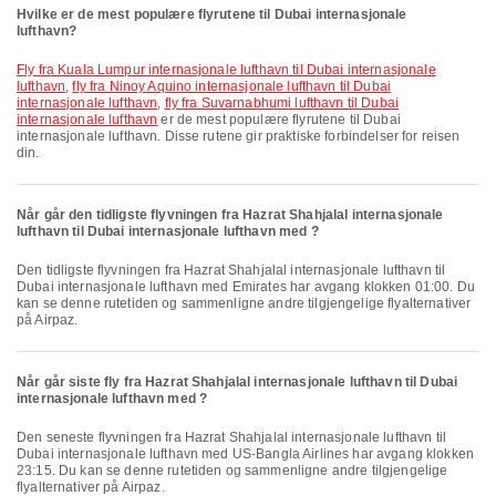
Hvilke er de mest populære flyrutene til Dubai internasjonale
lufthavn?
fly fra Kuala Lumpur internasjonale lufthavn til Dubai internasjonale
lufthavn
,
fly fra Ninoy Aquino internasjonale lufthavn til Dubai
internasjonale lufthavn
,
fly fra Suvarnabhumi lufthavn til Dubai
internasjonale lufthavn
er de mest populære flyrutene til Dubai
internasjonale lufthavn. Disse rutene gir praktiske forbindelser for reisen
din.
Når går den tidligste flyvningen fra Hazrat Shahjalal internasjonale
lufthavn til Dubai internasjonale lufthavn med ?
Den tidligste flyvningen fra Hazrat Shahjalal internasjonale lufthavn til
Dubai internasjonale lufthavn med Emirates har avgang klokken 01:00. Du
kan se denne rutetiden og sammenligne andre tilgjengelige flyalternativer
på Airpaz.
Når går siste fly fra Hazrat Shahjalal internasjonale lufthavn til Dubai
internasjonale lufthavn med ?
Den seneste flyvningen fra Hazrat Shahjalal internasjonale lufthavn til
Dubai internasjonale lufthavn med US-Bangla Airlines har avgang klokken
23:15. Du kan se denne rutetiden og sammenligne andre tilgjengelige
flyalternativer på Airpaz.