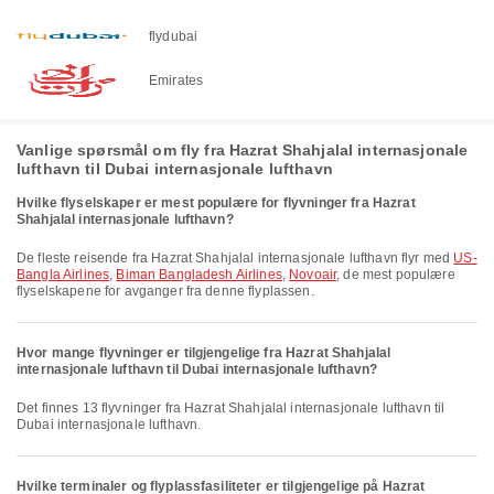
flydubai
Emirates
Vanlige spørsmål om fly fra Hazrat Shahjalal internasjonale
lufthavn til Dubai internasjonale lufthavn
Hvilke flyselskaper er mest populære for flyvninger fra Hazrat
Shahjalal internasjonale lufthavn?
De fleste reisende fra Hazrat Shahjalal internasjonale lufthavn flyr med
US-
Bangla Airlines
,
Biman Bangladesh Airlines
,
Novoair
, de mest populære
flyselskapene for avganger fra denne flyplassen.
Hvor mange flyvninger er tilgjengelige fra Hazrat Shahjalal
internasjonale lufthavn til Dubai internasjonale lufthavn?
Det finnes 13 flyvninger fra Hazrat Shahjalal internasjonale lufthavn til
Dubai internasjonale lufthavn.
Hvilke terminaler og flyplassfasiliteter er tilgjengelige på Hazrat