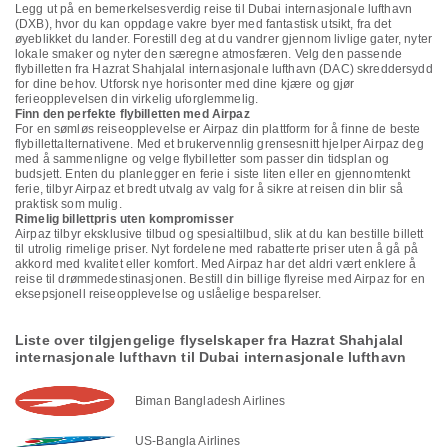
Legg ut på en bemerkelsesverdig reise til Dubai internasjonale lufthavn
(DXB), hvor du kan oppdage vakre byer med fantastisk utsikt, fra det
øyeblikket du lander. Forestill deg at du vandrer gjennom livlige gater, nyter
lokale smaker og nyter den særegne atmosfæren. Velg den passende
flybilletten fra Hazrat Shahjalal internasjonale lufthavn (DAC) skreddersydd
for dine behov. Utforsk nye horisonter med dine kjære og gjør
ferieopplevelsen din virkelig uforglemmelig.
Finn den perfekte flybilletten med Airpaz
For en sømløs reiseopplevelse er Airpaz din plattform for å finne de beste
flybillettalternativene. Med et brukervennlig grensesnitt hjelper Airpaz deg
med å sammenligne og velge flybilletter som passer din tidsplan og
budsjett. Enten du planlegger en ferie i siste liten eller en gjennomtenkt
ferie, tilbyr Airpaz et bredt utvalg av valg for å sikre at reisen din blir så
praktisk som mulig.
Rimelig billettpris uten kompromisser
Airpaz tilbyr eksklusive tilbud og spesialtilbud, slik at du kan bestille billett
til utrolig rimelige priser. Nyt fordelene med rabatterte priser uten å gå på
akkord med kvalitet eller komfort. Med Airpaz har det aldri vært enklere å
reise til drømmedestinasjonen. Bestill din billige flyreise med Airpaz for en
eksepsjonell reiseopplevelse og uslåelige besparelser.
Liste over tilgjengelige flyselskaper fra Hazrat Shahjalal
internasjonale lufthavn til Dubai internasjonale lufthavn
Biman Bangladesh Airlines
US-Bangla Airlines