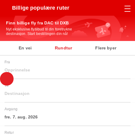
Billige populære ruter
Finn billige fly fra DAC til DXB
Nyt eksklusive flytilbud til din foretrukne
destinasjon. Start bestillingen din nå!
En vei
Rundtur
Flere byer
Fra
Opprinnelse
Til
Destinasjon
Avgang
fre. 7. aug. 2026
Retur