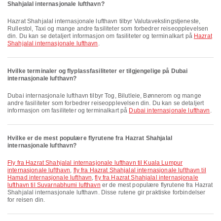
Shahjalal internasjonale lufthavn?
Hazrat Shahjalal internasjonale lufthavn tilbyr Valutavekslingstjeneste,
Rullestol, Taxi og mange andre fasiliteter som forbedrer reiseopplevelsen
din. Du kan se detaljert informasjon om fasiliteter og terminalkart på
Hazrat
Shahjalal internasjonale lufthavn
.
Hvilke terminaler og flyplassfasiliteter er tilgjengelige på Dubai
internasjonale lufthavn?
Dubai internasjonale lufthavn tilbyr Tog, Bilutleie, Bønnerom og mange
andre fasiliteter som forbedrer reiseopplevelsen din. Du kan se detaljert
informasjon om fasiliteter og terminalkart på
Dubai internasjonale lufthavn
.
Hvilke er de mest populære flyrutene fra Hazrat Shahjalal
internasjonale lufthavn?
fly fra Hazrat Shahjalal internasjonale lufthavn til Kuala Lumpur
internasjonale lufthavn
,
fly fra Hazrat Shahjalal internasjonale lufthavn til
Hamad internasjonale lufthavn
,
fly fra Hazrat Shahjalal internasjonale
lufthavn til Suvarnabhumi lufthavn
er de mest populære flyrutene fra Hazrat
Shahjalal internasjonale lufthavn. Disse rutene gir praktiske forbindelser
for reisen din.