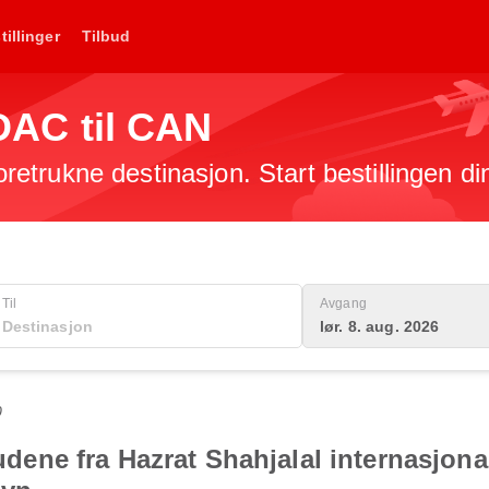
tillinger
Tilbud
 DAC til CAN
foretrukne destinasjon. Start bestillingen di
Til
Avgang
lør. 8. aug. 2026
0
lbudene fra Hazrat Shahjalal internasjon