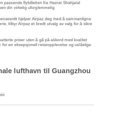
n passende flybilletten fra Hazrat Shahjalal
en din virkelig uforglemmelig.
 grensesnitt hjelper Airpaz deg med å sammenligne
ie, tilbyr Airpaz et bredt utvalg av valg for å sikre
 rabatterte priser uten å gå på akkord med kvalitet
az for en eksepsjonell reiseopplevelse og uslåelige
onale lufthavn til Guangzhou
nes