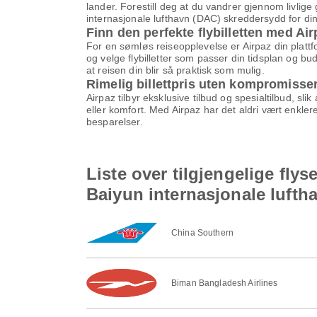
lander. Forestill deg at du vandrer gjennom livlig
internasjonale lufthavn (DAC) skreddersydd for din
Finn den perfekte flybilletten med Ai
For en sømløs reiseopplevelse er Airpaz din plattf
og velge flybilletter som passer din tidsplan og buds
at reisen din blir så praktisk som mulig.
Rimelig billettpris uten kompromisse
Airpaz tilbyr eksklusive tilbud og spesialtilbud, slik
eller komfort. Med Airpaz har det aldri vært enklere
besparelser.
Liste over tilgjengelige fly
Baiyun internasjonale lufth
China Southern
Biman Bangladesh Airlines