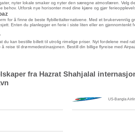
e gater, nyter lokale smaker og nyter den særegne atmosfæren. Velg de
e behov. Utforsk nye horisonter med dine kjære og gjør ferieopplevels
rpaz
orm for å finne de beste flybillettalternativene. Med et brukervennlig
jett. Enten du planlegger en ferie i siste liten eller en gjennomtenkt fer
r
 at du kan bestille billett til utrolig rimelige priser. Nyt fordelene med
 å reise til drømmedestinasjonen. Bestill din billige flyreise med Airp
selskaper fra Hazrat Shahjalal internasj
avn
US-Bangla Airli