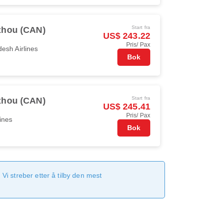
Start fra
hou (CAN)
US$ 243.22
Pris/ Pax
esh Airlines
Bok
Start fra
hou (CAN)
US$ 245.41
Pris/ Pax
ines
Bok
Vi streber etter å tilby den mest