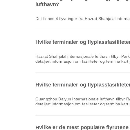
lufthavn?
Det finnes 4 flyvninger fra Hazrat Shahjalal inter
Hvilke terminaler og flyplassfasilitet
Hazrat Shahjalal internasjonale lufthavn tilbyr Parkeringsplasser, Servering, Barnehage rom og mange andre fasiliteter som forbedrer reiseopplevelsen din. Du kan se
detaljert informasjon om fasiliteter og terminalkar
Hvilke terminaler og flyplassfasilite
Guangzhou Baiyun internasjonale lufthavn tilbyr Røykeområde, Taxfree-butikk, Rullestol og mange andre fasiliteter som forbedrer reiseopplevelsen din. Du kan se
detaljert informasjon om fasiliteter og terminalkar
Hvilke er de mest populære flyrutene 