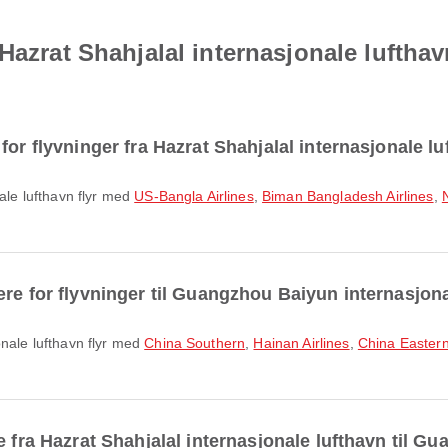
 Hazrat Shahjalal internasjonale lufth
for flyvninger fra Hazrat Shahjalal internasjonale l
nale lufthavn flyr med
US-Bangla Airlines
,
Biman Bangladesh Airlines
,
re for flyvninger til Guangzhou Baiyun internasjon
onale lufthavn flyr med
China Southern
,
Hainan Airlines
,
China Easter
e fra Hazrat Shahjalal internasjonale lufthavn til G