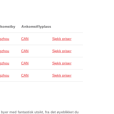
komstby
Ankomstflyplass
gzhou
CAN
Sjekk priser
gzhou
CAN
Sjekk priser
gzhou
CAN
Sjekk priser
gzhou
CAN
Sjekk priser
yer med fantastisk utsikt, fra det øyeblikket du