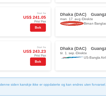
Start fra
Dhaka (DAC)
Guangz
US$ 241.05
man. 17. aug.
Direkte
Pris/ Pax
Biman Banglad
Bok
Start fra
Dhaka (DAC)
Guangz
US$ 243.23
tir. 1. sep.
Direkte
Pris/ Pax
US-Bangla Airl
Bok
denne siden kanskje ikke er oppdaterte og kan endres uten forvarsel. 