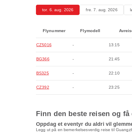
tor. 6. aug. 2026
fre. 7. aug. 2026
l
Flynummer
Flymodell
Avreis
CZ5016
-
13:15
BG366
-
21:45
BS325
-
22:10
CZ392
-
23:25
Finn den beste reisen og få
Oppdag et eventyr du aldri vil glemm
Legg ut på en bemerkelsesverdig reise til Guangzh