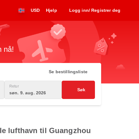
USD
Hjelp
Logg inn/ Registrer deg
n nå!
Se bestillingsliste
Retur
Søk
søn. 9. aug. 2026
ale lufthavn til Guangzhou