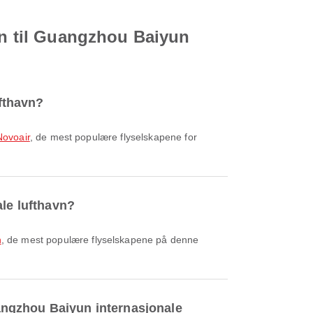
avn til Guangzhou Baiyun
ufthavn?
Novoair
, de mest populære flyselskapene for
ale lufthavn?
n
, de mest populære flyselskapene på denne
uangzhou Baiyun internasjonale