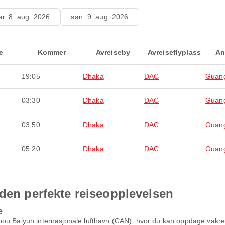
ør. 8. aug. 2026
søn. 9. aug. 2026
e
Kommer
Avreiseby
Avreiseflyplass
An
19:05
Dhaka
DAC
Guan
03:30
Dhaka
DAC
Guan
03:50
Dhaka
DAC
Guan
05:20
Dhaka
DAC
Guan
 den perfekte reiseopplevelsen
e
ou Baiyun internasjonale lufthavn (CAN), hvor du kan oppdage vakre b