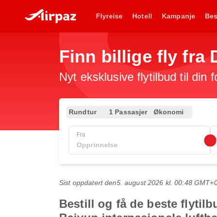
Flyreise
Hotell
Kampanje
Bes
Finn billige fly fra
Nyt eksklusive flytilbud til din 
Rundtur
1 Passasjer
Økonomi
Fra
Sist oppdatert den
5. august 2026 kl. 00:48 GMT+
Bestill og få de beste flyti