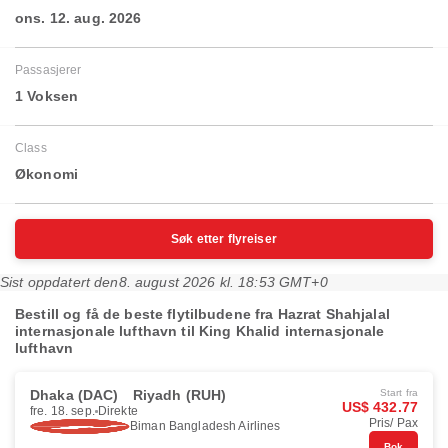
ons. 12. aug. 2026
Passasjerer
1 Voksen
Class
Økonomi
Søk etter flyreiser
Sist oppdatert den
8. august 2026 kl. 18:53 GMT+0
Bestill og få de beste flytilbudene fra Hazrat Shahjalal
internasjonale lufthavn til King Khalid internasjonale
lufthavn
Dhaka (DAC)
Riyadh (RUH)
Start fra
US$ 432.77
fre. 18. sep.
Direkte
Pris/ Pax
Biman Bangladesh Airlines
Bok