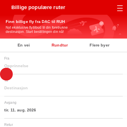
Billige populære ruter
Finn billige fly fra DAC til RUH
Nyt eksklusive flytilbud til din foretrukne
destinasjon. Start bestillingen din nå!
En vei
Rundtur
Flere byer
Fra
Opprinnelse
Til
Destinasjon
Avgang
tir. 11. aug. 2026
Retur