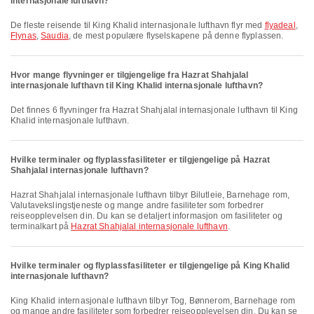
internasjonale lufthavn?
De fleste reisende til King Khalid internasjonale lufthavn flyr med
flyadeal
,
Flynas
,
Saudia
, de mest populære flyselskapene på denne flyplassen.
Hvor mange flyvninger er tilgjengelige fra Hazrat Shahjalal
internasjonale lufthavn til King Khalid internasjonale lufthavn?
Det finnes 6 flyvninger fra Hazrat Shahjalal internasjonale lufthavn til King
Khalid internasjonale lufthavn.
Hvilke terminaler og flyplassfasiliteter er tilgjengelige på Hazrat
Shahjalal internasjonale lufthavn?
Hazrat Shahjalal internasjonale lufthavn tilbyr Bilutleie, Barnehage rom,
Valutavekslingstjeneste og mange andre fasiliteter som forbedrer
reiseopplevelsen din. Du kan se detaljert informasjon om fasiliteter og
terminalkart på
Hazrat Shahjalal internasjonale lufthavn
.
Hvilke terminaler og flyplassfasiliteter er tilgjengelige på King Khalid
internasjonale lufthavn?
King Khalid internasjonale lufthavn tilbyr Tog, Bønnerom, Barnehage rom
og mange andre fasiliteter som forbedrer reiseopplevelsen din. Du kan se