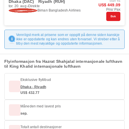
Dhaka (DAC)
Riyadh (RUH)
Start fra
US$ 449.09
tor. 20. aug.
Direkte
Pris/ Pax
Biman Bangladesh Airlines
Bok
Vennligst merk at prisene som er oppgitt på denne siden kanskje
ikke er oppdaterte og kan endres uten forvarsel. Vi streber etter å
tilby den mest nøyaktige og oppdaterte informasjonen.
Flyinformasjon fra Hazrat Shahjalal internasjonale lufthavn
til King Khalid internasjonale lufthavn
Eksklusive flytilbud
Dhaka - Riyadh
US$ 432.77
Måneden med lavest pris
sep.
Totalt antall destinasjoner