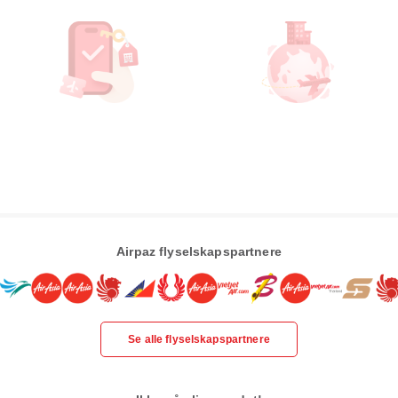
Airpaz flyselskapspartnere
Se alle flyselskapspartnere