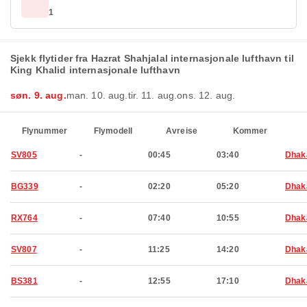
1
Sjekk flytider fra Hazrat Shahjalal internasjonale lufthavn til
King Khalid internasjonale lufthavn
søn. 9. aug.
man. 10. aug.
tir. 11. aug.
ons. 12. aug.
Flynummer
Flymodell
Avreise
Kommer
SV805
-
00:45
03:40
Dhak
BG339
-
02:20
05:20
Dhak
RX764
-
07:40
10:55
Dhak
SV807
-
11:25
14:20
Dhak
BS381
-
12:55
17:10
Dhak