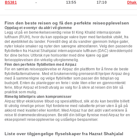
BS381
-
13:55
17:10
Dhak
Finn den beste reisen og få den perfekte reiseopplevelsen
Oppdag et eventyr du aldri vil glemme
Legg ut på en bemerkelsesverdig reise til King Khalid internasjonale
lufthavn (RUH), hvor du kan oppdage vakre byer med fantastisk utsikt, fra
det øyeblikket du lander. Forestill deg at du vandrer gjennom livlige gater,
nyter lokale smaker og nyter den særegne atmosfæren. Velg den passende
flybilletten fra Hazrat Shahjalal internasjonale lufthavn (DAC) skreddersydd
for dine behov. Utforsk nye horisonter med dine kjære og gjør
ferieopplevelsen din virkelig uforglemmelig.
Finn den perfekte flybilletten med Airpaz
For en sømløs reiseopplevelse er Airpaz din plattform for å finne de beste
flybillettalternativene. Med et brukervennlig grensesnitt hjelper Airpaz deg
med å sammenligne og velge flybilletter som passer din tidsplan og
budsjett. Enten du planlegger en ferie i siste liten eller en gjennomtenkt
ferie, tilbyr Airpaz et bredt utvalg av valg for å sikre at reisen din blir så
praktisk som mulig.
Rimelig billettpris uten kompromisser
Airpaz tilbyr eksklusive tilbud og spesialtilbud, slik at du kan bestille billett
til utrolig rimelige priser. Nyt fordelene med rabatterte priser uten å gå på
akkord med kvalitet eller komfort. Med Airpaz har det aldri vært enklere å
reise til drømmedestinasjonen. Bestill din billige flyreise med Airpaz for en
eksepsjonell reiseopplevelse og uslåelige besparelser.
Liste over tilgjengelige flyselskaper fra Hazrat Shahjalal