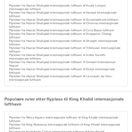
Flyreiser fra Hazrat Shahjalal internasjonale lufthavn til Kuala Lumpur
internasjonale lufthavn
Flyreiser fra Hazrat Shahjalal internasjonale lufthavn til Hamad internasjonale
lufthavn
Flyreiser fra Hazrat Shahjalal internasjonale lufthavn til Suvarnabhumi lufthavn
Flyreiser fra Hazrat Shahjalal internasjonale lufthavn til Chennai internasjonale
lufthavn
Flyreiser fra Hazrat Shahjalal internasjonale lufthavn til Coxs Bazar lufthavn
Flyreiser fra Hazrat Shahjalal internasjonale lufthavn til Singapore Changi
lufthavn
Flyreiser fra Hazrat Shahjalal internasjonale lufthavn til Sharjah internasjonale
lufthavn
Flyreiser fra Hazrat Shahjalal internasjonale lufthavn til Tribhuvan internasjonale
lufthavn
Flyreiser fra Hazrat Shahjalal internasjonale lufthavn til Indira Gandhi
internasjonale lufthavn
Flyreiser fra Hazrat Shahjalal internasjonale lufthavn til Osmani International
Airport
Flyreiser fra Hazrat Shahjalal internasjonale lufthavn til Dubai internasjonale
lufthavn
Flyreiser fra Hazrat Shahjalal internasjonale lufthavn til Leonardo da Vinci
internasjonale lufthavn
Populære ruter etter flyplass til King Khalid internasjonale
lufthavn
Flyreiser fra Ninoy Aquino internasjonale lufthavn til King Khalid internasjonale
lufthavn
Flyreiser fra King Abdulaziz internasjonale lufthavn til King Khalid internasjonale
lufthavn
Flyreiser fra Kozhikode Calicut internasjonale lufthavn til King Khalid