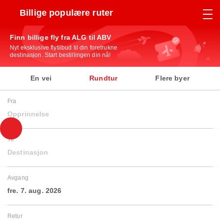
Billige populære ruter
Finn billige fly fra ALG til ABV
Nyt eksklusive flytilbud til din foretrukne
destinasjon. Start bestillingen din nå!
En vei
Rundtur
Flere byer
Fra
Opprinnelse
Til
Destinasjon
Avgang
fre. 7. aug. 2026
Retur