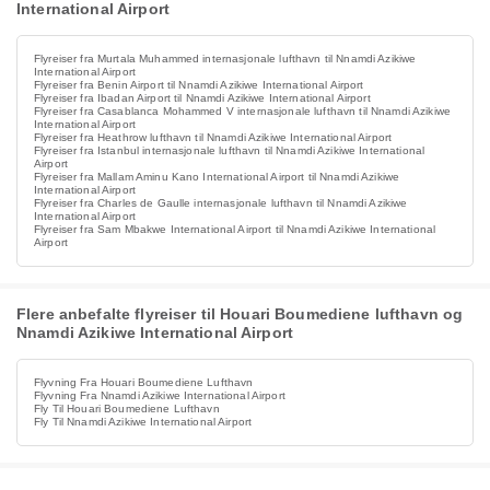
International Airport
Flyreiser fra Murtala Muhammed internasjonale lufthavn til Nnamdi Azikiwe
International Airport
Flyreiser fra Benin Airport til Nnamdi Azikiwe International Airport
Flyreiser fra Ibadan Airport til Nnamdi Azikiwe International Airport
Flyreiser fra Casablanca Mohammed V internasjonale lufthavn til Nnamdi Azikiwe
International Airport
Flyreiser fra Heathrow lufthavn til Nnamdi Azikiwe International Airport
Flyreiser fra Istanbul internasjonale lufthavn til Nnamdi Azikiwe International
Airport
Flyreiser fra Mallam Aminu Kano International Airport til Nnamdi Azikiwe
International Airport
Flyreiser fra Charles de Gaulle internasjonale lufthavn til Nnamdi Azikiwe
International Airport
Flyreiser fra Sam Mbakwe International Airport til Nnamdi Azikiwe International
Airport
Flere anbefalte flyreiser til Houari Boumediene lufthavn og
Nnamdi Azikiwe International Airport
Flyvning Fra Houari Boumediene Lufthavn
Flyvning Fra Nnamdi Azikiwe International Airport
Fly Til Houari Boumediene Lufthavn
Fly Til Nnamdi Azikiwe International Airport