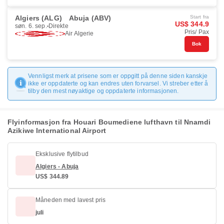
Algiers (ALG)
Abuja (ABV)
Start fra
US$ 344.9
søn. 6. sep.
Direkte
Pris/ Pax
Air Algerie
Bok
Vennligst merk at prisene som er oppgitt på denne siden kanskje
ikke er oppdaterte og kan endres uten forvarsel. Vi streber etter å
tilby den mest nøyaktige og oppdaterte informasjonen.
Flyinformasjon fra Houari Boumediene lufthavn til Nnamdi
Azikiwe International Airport
Eksklusive flytilbud
Algiers - Abuja
US$ 344.89
Måneden med lavest pris
juli