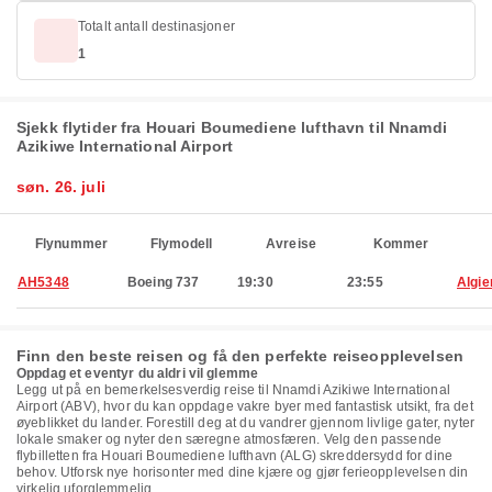
Totalt antall destinasjoner
1
Sjekk flytider fra Houari Boumediene lufthavn til Nnamdi
Azikiwe International Airport
søn. 26. juli
Flynummer
Flymodell
Avreise
Kommer
AH5348
Boeing 737
19:30
23:55
Algie
Finn den beste reisen og få den perfekte reiseopplevelsen
Oppdag et eventyr du aldri vil glemme
Legg ut på en bemerkelsesverdig reise til Nnamdi Azikiwe International
Airport (ABV), hvor du kan oppdage vakre byer med fantastisk utsikt, fra det
øyeblikket du lander. Forestill deg at du vandrer gjennom livlige gater, nyter
lokale smaker og nyter den særegne atmosfæren. Velg den passende
flybilletten fra Houari Boumediene lufthavn (ALG) skreddersydd for dine
behov. Utforsk nye horisonter med dine kjære og gjør ferieopplevelsen din
virkelig uforglemmelig.