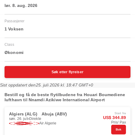
lør. 8. aug. 2026
Passasjerer
1 Voksen
Class
Økonomi
Søk etter flyreiser
Sist oppdatert den
25. juli 2026 kl. 18:47 GMT+0
Bestill og få de beste flytilbudene fra Houari Boumediene
lufthavn til Nnamdi Azikiwe International Airport
Algiers (ALG)
Abuja (ABV)
Start fra
US$ 344.89
søn. 26. juli
Direkte
Pris/ Pax
Air Algerie
Bok