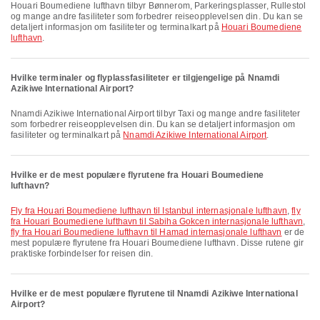
Houari Boumediene lufthavn tilbyr Bønnerom, Parkeringsplasser, Rullestol
og mange andre fasiliteter som forbedrer reiseopplevelsen din. Du kan se
detaljert informasjon om fasiliteter og terminalkart på
Houari Boumediene
lufthavn
.
Hvilke terminaler og flyplassfasiliteter er tilgjengelige på Nnamdi
Azikiwe International Airport?
Nnamdi Azikiwe International Airport tilbyr Taxi og mange andre fasiliteter
som forbedrer reiseopplevelsen din. Du kan se detaljert informasjon om
fasiliteter og terminalkart på
Nnamdi Azikiwe International Airport
.
Hvilke er de mest populære flyrutene fra Houari Boumediene
lufthavn?
fly fra Houari Boumediene lufthavn til Istanbul internasjonale lufthavn
,
fly
fra Houari Boumediene lufthavn til Sabiha Gokcen internasjonale lufthavn
,
fly fra Houari Boumediene lufthavn til Hamad internasjonale lufthavn
er de
mest populære flyrutene fra Houari Boumediene lufthavn. Disse rutene gir
praktiske forbindelser for reisen din.
Hvilke er de mest populære flyrutene til Nnamdi Azikiwe International
Airport?