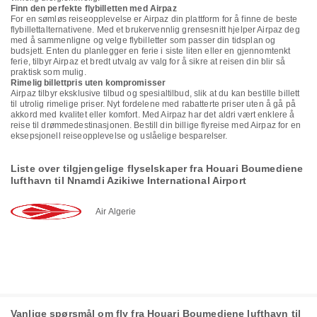
Finn den perfekte flybilletten med Airpaz
For en sømløs reiseopplevelse er Airpaz din plattform for å finne de beste
flybillettalternativene. Med et brukervennlig grensesnitt hjelper Airpaz deg
med å sammenligne og velge flybilletter som passer din tidsplan og
budsjett. Enten du planlegger en ferie i siste liten eller en gjennomtenkt
ferie, tilbyr Airpaz et bredt utvalg av valg for å sikre at reisen din blir så
praktisk som mulig.
Rimelig billettpris uten kompromisser
Airpaz tilbyr eksklusive tilbud og spesialtilbud, slik at du kan bestille billett
til utrolig rimelige priser. Nyt fordelene med rabatterte priser uten å gå på
akkord med kvalitet eller komfort. Med Airpaz har det aldri vært enklere å
reise til drømmedestinasjonen. Bestill din billige flyreise med Airpaz for en
eksepsjonell reiseopplevelse og uslåelige besparelser.
Liste over tilgjengelige flyselskaper fra Houari Boumediene
lufthavn til Nnamdi Azikiwe International Airport
Air Algerie
Vanlige spørsmål om fly fra Houari Boumediene lufthavn til