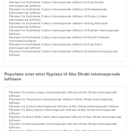
Flyreiser fra Kozhikode Calicut internasjonale lufthavn til King Khalid
internasjonale lufthavn
Flyreiser fra Kozhikode Calicut internasjonale lufthavn til Kempegowda
internasjonale lufthavn
Flyreiser fra Kozhikode Calicut internasjonale lufthavn til Kuala Lumpur
internasjonale lufthavn
Flyreiser fra Kozhikode Calicut internasjonale lufthavn til King Abdulaziz
internasjonale lufthavn
Flyreiser fra Kozhikode Calicut internasjonale lufthavn til Bahrain internasjonale
lufthavn
Flyreiser fra Kozhikode Calicut internasjonale lufthavn til Ras Al Khaimah
International Airport
Flyreiser fra Kozhikode Calicut internasjonale lufthavn til King Fahd
internasjonale lufthavn
Flyreiser fra Kozhikode Calicut internasjonale lufthavn til Hamad internasjonale
lufthavn
Populære ruter etter flyplass til Abu Dhabi internasjonale
lufthavn
Flyreiser fra Kuala Lumpur internasjonale lufthavn til Abu Dhabi internasjonale
lufthavn
Flyreiser fra Trivandrum internasjonale lufthavn til Abu Dhabi internasjonale
lufthavn
Flyreiser fra Cochin internasjonale lufthavn til Abu Dhabi internasjonale lufthavn
Flyreiser fra Ninoy Aquino internasjonale lufthavn til Abu Dhabi internasjonale
lufthavn
Flyreiser fra Beirut Rafic Hariri internasjonale lufthavn til Abu Dhabi internasjonale
lufthavn
Flyreiser fra Bandaranaike internasjonale lufthavn til Abu Dhabi internasjonale
lufthavn
Flyreiser fra Tribhuvan internasjonale lufthavn til Abu Dhabi internasjonale