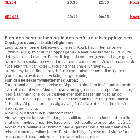
3L204
-
20:35
22:50
Kozh
6E1435
-
22:10
00:25
Kozh
Finn den beste reisen og få den perfekte reiseopplevelsen
Oppdag et eventyr du aldri vil glemme
Legg ut på en bemerkelsesverdig reise til Abu Dhabi internasjonale
lufthavn (AUH), hvor du kan oppdage vakre byer med fantastisk utsikt, fra
det øyeblikket du lander. Forestill deg at du vandrer gjennom livlige gater,
nyter lokale smaker og nyter den særegne atmosfæren. Velg den passende
flybilletten fra Kozhikode Calicut internasjonale lufthavn (CCJ)
skreddersydd for dine behov. Utforsk nye horisonter med dine kjære og
gjør ferieopplevelsen din virkelig uforglemmelig.
Finn den perfekte flybilletten med Airpaz
For en sømløs reiseopplevelse er Airpaz din plattform for å finne de beste
flybillettalternativene. Med et brukervennlig grensesnitt hjelper Airpaz deg
med å sammenligne og velge flybilletter som passer din tidsplan og
budsjett. Enten du planlegger en ferie i siste liten eller en gjennomtenkt
ferie, tilbyr Airpaz et bredt utvalg av valg for å sikre at reisen din blir så
praktisk som mulig.
Rimelig billettpris uten kompromisser
Airpaz tilbyr eksklusive tilbud og spesialtilbud, slik at du kan bestille billett
til utrolig rimelige priser. Nyt fordelene med rabatterte priser uten å gå på
akkord med kvalitet eller komfort. Med Airpaz har det aldri vært enklere å
reise til drømmedestinasjonen. Bestill din billige flyreise med Airpaz for en
eksepsjonell reiseopplevelse og uslåelige besparelser.