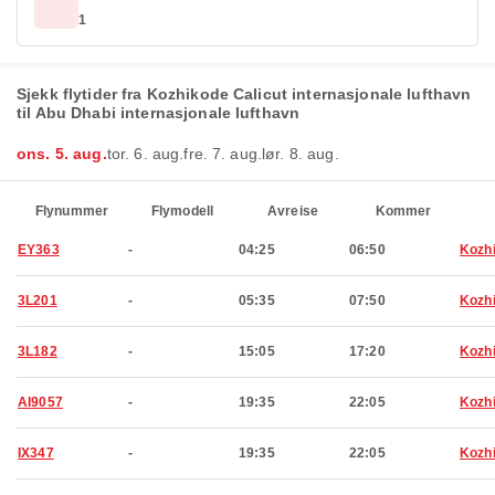
1
Sjekk flytider fra Kozhikode Calicut internasjonale lufthavn
til Abu Dhabi internasjonale lufthavn
ons. 5. aug.
tor. 6. aug.
fre. 7. aug.
lør. 8. aug.
Flynummer
Flymodell
Avreise
Kommer
EY363
-
04:25
06:50
Kozh
3L201
-
05:35
07:50
Kozh
3L182
-
15:05
17:20
Kozh
AI9057
-
19:35
22:05
Kozh
IX347
-
19:35
22:05
Kozh