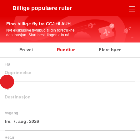
Billige populære ruter
Finn billige fly fra CCJ til AUH
Nyt eksklusive flytilbud til din foretrukne
destinasjon. Start bestillingen din nå!
En vei
Rundtur
Flere byer
Fra
Opprinnelse
Til
Destinasjon
Avgang
fre. 7. aug. 2026
Retur