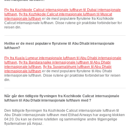
fly fra Kozhikode Calicut internasjonale lufthavn til Dubai internasjonale
lufthavn
,
fly fra Kozhikode Calicut internasjonale lufthavn til Muscat
internasjonale lufthavn
er de mest populære flyrutene fra Kozhikode
Calicut internasjonale lufthavn. Disse rutene gir praktiske forbindelser for
reisen din.
Hvilke er de mest populære flyrutene til Abu Dhabi internasjonale
lufthavn?
fly fra Kuala Lumpur internasjonale lufthavn til Abu Dhabi internasjonale
lufthavn
,
fly fra Bandaranaike internasjonale lufthavn til Abu Dhabi
internasjonale lufthavn
,
fly fra Suvarnabhumi lufthavn til Abu Dhabi
internasjonale lufthavn
er de mest populære flyrutene til Abu Dhabi
internasjonale lufthavn. Disse rutene gir praktiske forbindelser for reisen
din.
Når går den tidligste flyvningen fra Kozhikode Calicut internasjonale
lufthavn til Abu Dhabi internasjonale lufthavn med ?
Den tidligste flyvningen fra Kozhikode Calicut internasjonale lufthavn til
Abu Dhabi internasjonale lufthavn med Etihad Airways har avgang klokken
04:20. Du kan se denne rutetiden og sammenligne andre tilgjengelige
flyalternativer på Airpaz.