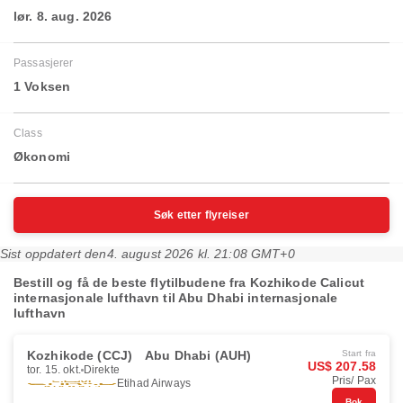
lør. 8. aug. 2026
Passasjerer
1 Voksen
Class
Økonomi
Søk etter flyreiser
Sist oppdatert den
4. august 2026 kl. 21:08 GMT+0
Bestill og få de beste flytilbudene fra Kozhikode Calicut
internasjonale lufthavn til Abu Dhabi internasjonale
lufthavn
Kozhikode (CCJ)
Abu Dhabi (AUH)
Start fra
US$ 207.58
tor. 15. okt.
Direkte
Pris/ Pax
Etihad Airways
Bok