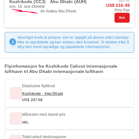
Kozhikode (CCJ)
Abu Dhabi (AUH)
Start fra
US$ 216.49
ons. 16. sep.
Direkte
Pris/ Pax
Air Arabia Abu Dhabi
Bok
Vennligst merk at prisene som er oppgitt på denne siden kanskje
ikke er oppdaterte og kan endres uten forvarsel. Vi streber etter å
tilby den mest nøyaktige og oppdaterte informasjonen.
Flyinformasjon fra Kozhikode Calicut internasjonale
lufthavn til Abu Dhabi internasjonale lufthavn
Eksklusive flytilbud
Kozhikode - Abu Dhabi
US$ 207.58
Måneden med lavest pris
okt.
Totalt antall destinasjoner