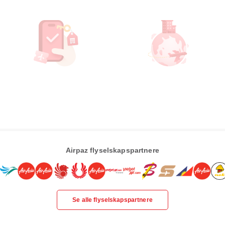
Airpaz flyselskapspartnere
Se alle flyselskapspartnere