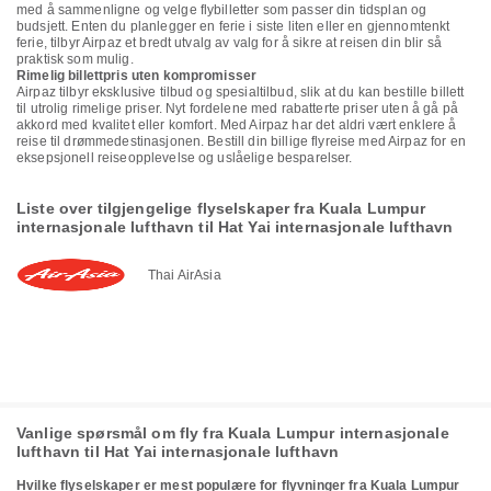
med å sammenligne og velge flybilletter som passer din tidsplan og
budsjett. Enten du planlegger en ferie i siste liten eller en gjennomtenkt
ferie, tilbyr Airpaz et bredt utvalg av valg for å sikre at reisen din blir så
praktisk som mulig.
Rimelig billettpris uten kompromisser
Airpaz tilbyr eksklusive tilbud og spesialtilbud, slik at du kan bestille billett
til utrolig rimelige priser. Nyt fordelene med rabatterte priser uten å gå på
akkord med kvalitet eller komfort. Med Airpaz har det aldri vært enklere å
reise til drømmedestinasjonen. Bestill din billige flyreise med Airpaz for en
eksepsjonell reiseopplevelse og uslåelige besparelser.
Liste over tilgjengelige flyselskaper fra Kuala Lumpur
internasjonale lufthavn til Hat Yai internasjonale lufthavn
Thai AirAsia
Vanlige spørsmål om fly fra Kuala Lumpur internasjonale
lufthavn til Hat Yai internasjonale lufthavn
Hvilke flyselskaper er mest populære for flyvninger fra Kuala Lumpur