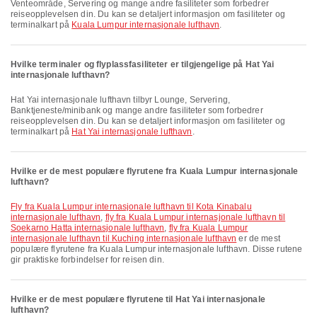
Venteområde, Servering og mange andre fasiliteter som forbedrer
reiseopplevelsen din. Du kan se detaljert informasjon om fasiliteter og
terminalkart på
Kuala Lumpur internasjonale lufthavn
.
Hvilke terminaler og flyplassfasiliteter er tilgjengelige på Hat Yai
internasjonale lufthavn?
Hat Yai internasjonale lufthavn tilbyr Lounge, Servering,
Banktjeneste/minibank og mange andre fasiliteter som forbedrer
reiseopplevelsen din. Du kan se detaljert informasjon om fasiliteter og
terminalkart på
Hat Yai internasjonale lufthavn
.
Hvilke er de mest populære flyrutene fra Kuala Lumpur internasjonale
lufthavn?
fly fra Kuala Lumpur internasjonale lufthavn til Kota Kinabalu
internasjonale lufthavn
,
fly fra Kuala Lumpur internasjonale lufthavn til
Soekarno Hatta internasjonale lufthavn
,
fly fra Kuala Lumpur
internasjonale lufthavn til Kuching internasjonale lufthavn
er de mest
populære flyrutene fra Kuala Lumpur internasjonale lufthavn. Disse rutene
gir praktiske forbindelser for reisen din.
Hvilke er de mest populære flyrutene til Hat Yai internasjonale
lufthavn?