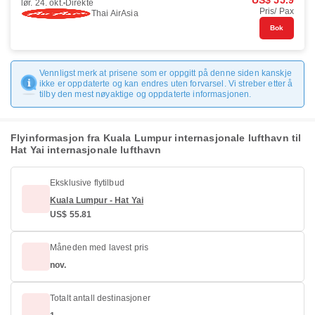
US$ 55.9
lør. 24. okt.
Direkte
Pris/ Pax
Thai AirAsia
Bok
Vennligst merk at prisene som er oppgitt på denne siden kanskje
ikke er oppdaterte og kan endres uten forvarsel. Vi streber etter å
tilby den mest nøyaktige og oppdaterte informasjonen.
Flyinformasjon fra Kuala Lumpur internasjonale lufthavn til
Hat Yai internasjonale lufthavn
Eksklusive flytilbud
Kuala Lumpur - Hat Yai
US$ 55.81
Måneden med lavest pris
nov.
Totalt antall destinasjoner