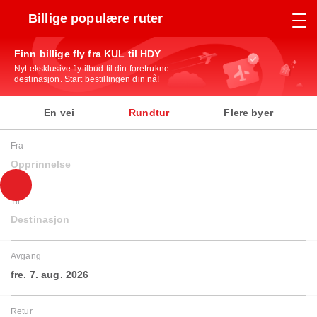
Billige populære ruter
Finn billige fly fra KUL til HDY
Nyt eksklusive flytilbud til din foretrukne
destinasjon. Start bestillingen din nå!
En vei
Rundtur
Flere byer
Fra
Opprinnelse
Til
Destinasjon
Avgang
fre. 7. aug. 2026
Retur