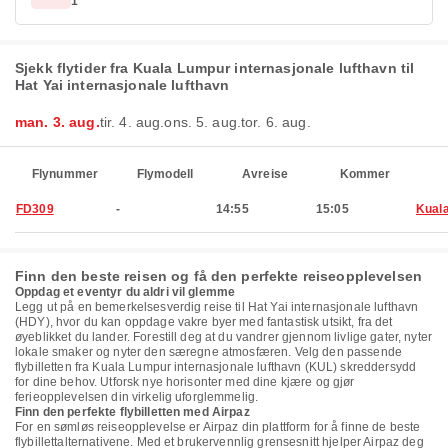
1
Sjekk flytider fra Kuala Lumpur internasjonale lufthavn til
Hat Yai internasjonale lufthavn
man. 3. aug.
tir. 4. aug.
ons. 5. aug.
tor. 6. aug.
Flynummer
Flymodell
Avreise
Kommer
FD309
-
14:55
15:05
Kual
Finn den beste reisen og få den perfekte reiseopplevelsen
Oppdag et eventyr du aldri vil glemme
Legg ut på en bemerkelsesverdig reise til Hat Yai internasjonale lufthavn
(HDY), hvor du kan oppdage vakre byer med fantastisk utsikt, fra det
øyeblikket du lander. Forestill deg at du vandrer gjennom livlige gater, nyter
lokale smaker og nyter den særegne atmosfæren. Velg den passende
flybilletten fra Kuala Lumpur internasjonale lufthavn (KUL) skreddersydd
for dine behov. Utforsk nye horisonter med dine kjære og gjør
ferieopplevelsen din virkelig uforglemmelig.
Finn den perfekte flybilletten med Airpaz
For en sømløs reiseopplevelse er Airpaz din plattform for å finne de beste
flybillettalternativene. Med et brukervennlig grensesnitt hjelper Airpaz deg