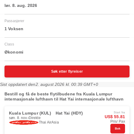
lør. 8. aug. 2026
Passasjerer
1 Voksen
Class
Økonomi
Søk etter flyreiser
Sist oppdatert den
2. august 2026 kl. 00:39 GMT+0
Bestill og få de beste flytilbudene fra Kuala Lumpur
internasjonale lufthavn til Hat Yai internasjonale lufthavn
Kuala Lumpur (KUL)
Hat Yai (HDY)
Start fra
US$ 55.81
søn. 8. nov.
Direkte
Pris/ Pax
Thai AirAsia
Bok