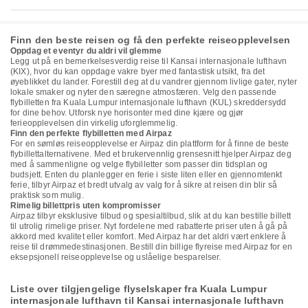
Finn den beste reisen og få den perfekte reiseopplevelsen
Oppdag et eventyr du aldri vil glemme
Legg ut på en bemerkelsesverdig reise til Kansai internasjonale lufthavn
(KIX), hvor du kan oppdage vakre byer med fantastisk utsikt, fra det
øyeblikket du lander. Forestill deg at du vandrer gjennom livlige gater, nyter
lokale smaker og nyter den særegne atmosfæren. Velg den passende
flybilletten fra Kuala Lumpur internasjonale lufthavn (KUL) skreddersydd
for dine behov. Utforsk nye horisonter med dine kjære og gjør
ferieopplevelsen din virkelig uforglemmelig.
Finn den perfekte flybilletten med Airpaz
For en sømløs reiseopplevelse er Airpaz din plattform for å finne de beste
flybillettalternativene. Med et brukervennlig grensesnitt hjelper Airpaz deg
med å sammenligne og velge flybilletter som passer din tidsplan og
budsjett. Enten du planlegger en ferie i siste liten eller en gjennomtenkt
ferie, tilbyr Airpaz et bredt utvalg av valg for å sikre at reisen din blir så
praktisk som mulig.
Rimelig billettpris uten kompromisser
Airpaz tilbyr eksklusive tilbud og spesialtilbud, slik at du kan bestille billett
til utrolig rimelige priser. Nyt fordelene med rabatterte priser uten å gå på
akkord med kvalitet eller komfort. Med Airpaz har det aldri vært enklere å
reise til drømmedestinasjonen. Bestill din billige flyreise med Airpaz for en
eksepsjonell reiseopplevelse og uslåelige besparelser.
Liste over tilgjengelige flyselskaper fra Kuala Lumpur
internasjonale lufthavn til Kansai internasjonale lufthavn