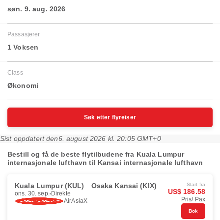
søn. 9. aug. 2026
Passasjerer
1 Voksen
Class
Økonomi
Søk etter flyreiser
Sist oppdatert den
6. august 2026 kl. 20:05 GMT+0
Bestill og få de beste flytilbudene fra Kuala Lumpur
internasjonale lufthavn til Kansai internasjonale lufthavn
Kuala Lumpur (KUL)
Osaka Kansai (KIX)
Start fra
US$ 186.58
ons. 30. sep.
Direkte
Pris/ Pax
AirAsiaX
Bok