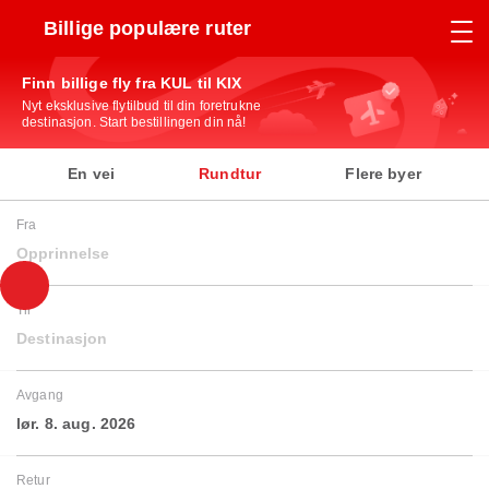
Billige populære ruter
Finn billige fly fra KUL til KIX
Nyt eksklusive flytilbud til din foretrukne
destinasjon. Start bestillingen din nå!
En vei
Rundtur
Flere byer
Fra
Opprinnelse
Til
Destinasjon
Avgang
lør. 8. aug. 2026
Retur