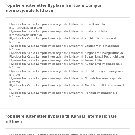
Populære ruter etter flyplass fra Kuala Lumpur
internasjonale lufthavn
Flyreiser fra Kuala Lumpur internasjonale lufthavn til Kota Kinabalu
internasjonale lufthavn
Flyreiser fra Kuala Lumpur internasjonale lufthavn til Soekarno Hatta
internasjonale lufthavn
Flyreiser fra Kuala Lumpur internasjonale lufthavn til Kuching internasjonale
lufthavn
Flyreiser fra Kuala Lumpur internasjonale lufthavn til Langkawi internasjonale
lufthavn
Flyreiser fra Kuala Lumpur internasjonale lufthavn til Singapore Changi lufthavn
Flyreiser fra Kuala Lumpur internasjonale lufthavn til Sultan Ismail Petra lufthavn
Flyreiser fra Kuala Lumpur internasjonale lufthavn til Tawau lufthavn
Flyreiser fra Kuala Lumpur internasjonale lufthavn til Kualanamu internasjonale
lufthavn
Flyreiser fra Kuala Lumpur internasjonale lufthavn til Don Mueang internasjonale
lufthavn
Flyreiser fra Kuala Lumpur internasjonale lufthavn til Ngurah Rai internasjonale
lufthavn
Flyreiser fra Kuala Lumpur internasjonale lufthavn til Tiruchirappalli internasjonale
lufthavn
Flyreiser fra Kuala Lumpur internasjonale lufthavn til Penang internasjonale
lufthavn
Populære ruter etter flyplass til Kansai internasjonale
lufthavn
Flyreiser fra Taipei Taoyuan internasjonale lufthavn til Kansai internasjonale