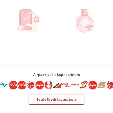
Airpaz flyselskapspartnere
Se alle flyselskapspartnere