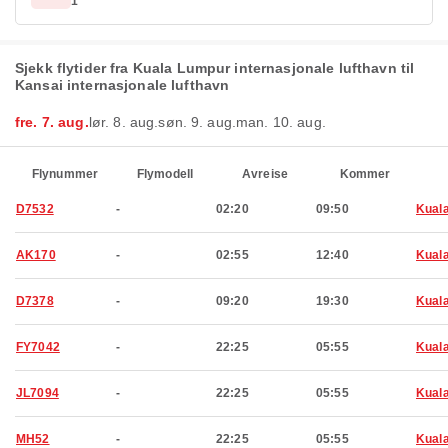
1
Sjekk flytider fra Kuala Lumpur internasjonale lufthavn til
Kansai internasjonale lufthavn
fre. 7. aug.
lør. 8. aug.
søn. 9. aug.
man. 10. aug.
Flynummer
Flymodell
Avreise
Kommer
D7532
-
02:20
09:50
Kual
AK170
-
02:55
12:40
Kual
D7378
-
09:20
19:30
Kual
FY7042
-
22:25
05:55
Kual
JL7094
-
22:25
05:55
Kual
MH52
-
22:25
05:55
Kual