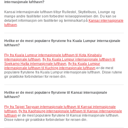
internasjonale lufthavn?
Kansai internasjonale lufthavn tilbyr Rullestol, Skyttelbuss, Lounge og
mange andre fasiliteter som forbedrer reiseopplevelsen din. Du kan se
detaljert informasjon om fasiliteter og terminalkart på
Kansai internasjonale
lufthavn
.
Hvilke er de mest populære flyrutene fra Kuala Lumpur internasjonale
lufthavn?
fly fra Kuala Lumpur internasjonale lufthavn til Kota Kinabalu
internasjonale lufthavn
,
fly fra Kuala Lumpur internasjonale lufthavn til
Soekarno Hatta internasjonale lufthavn
,
fly fra Kuala Lumpur
internasjonale lufthavn til Kuching internasjonale lufthavn
er de mest
populære flyrutene fra Kuala Lumpur internasjonale lufthavn. Disse rutene
gir praktiske forbindelser for reisen din.
Hvilke er de mest populære flyrutene til Kansai internasjonale
lufthavn?
fly fra Taipei Taoyuan internasjonale lufthavn til Kansai internasjonale
lufthavn
,
fly fra Kaohsiung internasjonale lufthavn til Kansai internasjonale
lufthavn
er de mest populære flyrutene til Kansai internasjonale lufthavn.
Disse rutene gir praktiske forbindelser for reisen din.