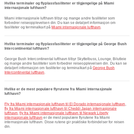
Hvilke terminaler og flyplassfasiliteter er tilgjengelige på Miami
internasjonale lufthavn?
Miami internasjonale lufthavn tilbyr og mange andre fasiliteter som
forbedrer reiseopplevelsen din. Du kan se detaljert informasjon om
fasiliteter og terminalkart på
Miami internasjonale lufthavn
.
Hvilke terminaler og flyplassfasiliteter er tilgjengelige på George Bush
Intercontinental lufthavn?
George Bush Intercontinental lufthavn tilbyr Skyttelbuss, Lounge, Bilutleie
og mange andre fasiliteter som forbedrer reiseopplevelsen din. Du kan se
detaljert informasjon om fasiliteter og terminalkart på
George Bush
Intercontinental lufthavn
.
Hvilke er de mest populære flyrutene fra Miami internasjonale
lufthavn?
fly fra Miami internasjonale lufthavn til El Dorado internasjonale lufthavn
,
fly fra Miami internasjonale lufthavn til Cheddi Jagan internasjonale
lufthavn
,
fly fra Miami internasjonale lufthavn til Newark Liberty
internasjonale lufthavn
er de mest populære flyrutene fra Miami
internasjonale lufthavn. Disse rutene gir praktiske forbindelser for reisen
din.