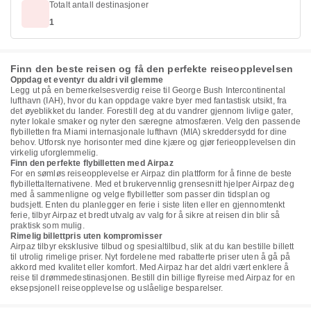
Totalt antall destinasjoner
1
Finn den beste reisen og få den perfekte reiseopplevelsen
Oppdag et eventyr du aldri vil glemme
Legg ut på en bemerkelsesverdig reise til George Bush Intercontinental
lufthavn (IAH), hvor du kan oppdage vakre byer med fantastisk utsikt, fra
det øyeblikket du lander. Forestill deg at du vandrer gjennom livlige gater,
nyter lokale smaker og nyter den særegne atmosfæren. Velg den passende
flybilletten fra Miami internasjonale lufthavn (MIA) skreddersydd for dine
behov. Utforsk nye horisonter med dine kjære og gjør ferieopplevelsen din
virkelig uforglemmelig.
Finn den perfekte flybilletten med Airpaz
For en sømløs reiseopplevelse er Airpaz din plattform for å finne de beste
flybillettalternativene. Med et brukervennlig grensesnitt hjelper Airpaz deg
med å sammenligne og velge flybilletter som passer din tidsplan og
budsjett. Enten du planlegger en ferie i siste liten eller en gjennomtenkt
ferie, tilbyr Airpaz et bredt utvalg av valg for å sikre at reisen din blir så
praktisk som mulig.
Rimelig billettpris uten kompromisser
Airpaz tilbyr eksklusive tilbud og spesialtilbud, slik at du kan bestille billett
til utrolig rimelige priser. Nyt fordelene med rabatterte priser uten å gå på
akkord med kvalitet eller komfort. Med Airpaz har det aldri vært enklere å
reise til drømmedestinasjonen. Bestill din billige flyreise med Airpaz for en
eksepsjonell reiseopplevelse og uslåelige besparelser.