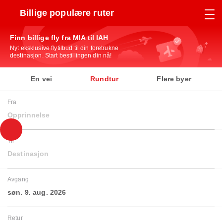
Billige populære ruter
Finn billige fly fra MIA til IAH
Nyt eksklusive flytilbud til din foretrukne
destinasjon. Start bestillingen din nå!
En vei
Rundtur
Flere byer
Fra
Opprinnelse
Til
Destinasjon
Avgang
søn. 9. aug. 2026
Retur