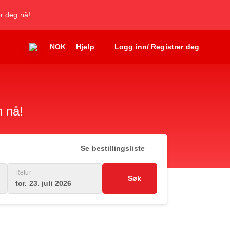
er deg nå!
NOK
Hjelp
Logg inn/ Registrer deg
n nå!
Se bestillingsliste
Retur
Søk
tor. 23. juli 2026