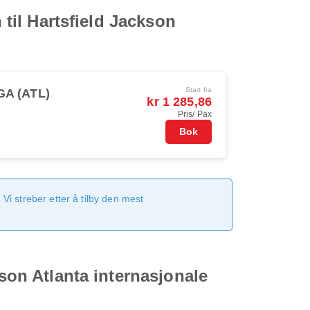
 til Hartsfield Jackson
Start fra
GA (ATL)
kr 1 285,86
Pris/ Pax
Bok
Vi streber etter å tilby den mest
kson Atlanta internasjonale