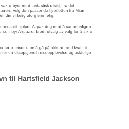
vakre byer med fantastisk utsikt, fra det
færen. Velg den passende flybilletten fra Miami
en din virkelig uforglemmelig.
 grensesnitt hjelper Airpaz deg med å sammenligne
ie, tilbyr Airpaz et bredt utvalg av valg for å sikre
 rabatterte priser uten å gå på akkord med kvalitet
az for en eksepsjonell reiseopplevelse og uslåelige
vn til Hartsfield Jackson