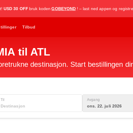
t!
USD 30 OFF
bruk koden
GOBEYOND
! – last ned appen og registr
tillinger
Tilbud
MIA til ATL
foretrukne destinasjon. Start bestillingen di
Til
Avgang
ons. 22. juli 2026