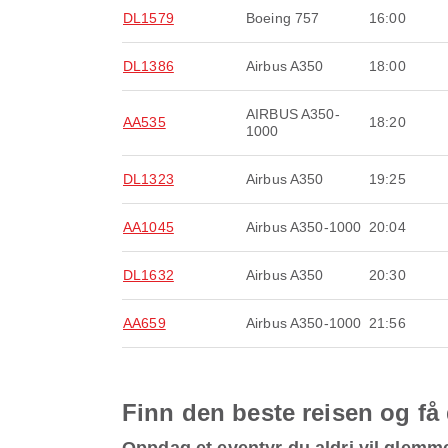
DL1579
Boeing 757
16:00
DL1386
Airbus A350
18:00
AIRBUS A350-
AA535
18:20
1000
DL1323
Airbus A350
19:25
AA1045
Airbus A350-1000
20:04
DL1632
Airbus A350
20:30
AA659
Airbus A350-1000
21:56
Finn den beste reisen og få