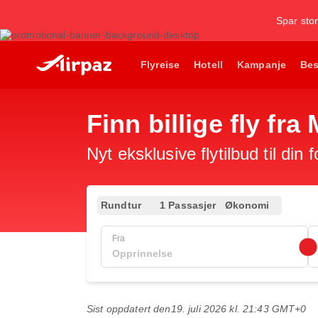
Spar stor
Flyreise
Hotell
Kampanje
Bes
Finn billige fly fra 
Nyt eksklusive flytilbud til din 
Rundtur
1 Passasjer
Økonomi
Fra
Sist oppdatert den
19. juli 2026 kl. 21:43 GMT+0