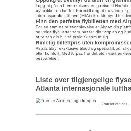
Oppdag et eventyr du aldri vil glemm
Legg ut på en bemerkelsesverdig reise til Hartsfie
øyeblikket du lander. Forestill deg at du vandrer 
internasjonale lufthavn (MIA) skreddersydd for din
Finn den perfekte flybilletten med Ai
For en sømløs reiseopplevelse er Airpaz din plattf
og velge flybilletter som passer din tidsplan og buds
at reisen din blir så praktisk som mulig.
Rimelig billettpris uten kompromisse
Airpaz tilbyr eksklusive tilbud og spesialtilbud, slik
eller komfort. Med Airpaz har det aldri vært enklere
besparelser.
Liste over tilgjengelige flys
Atlanta internasjonale lufth
Frontier Airlines