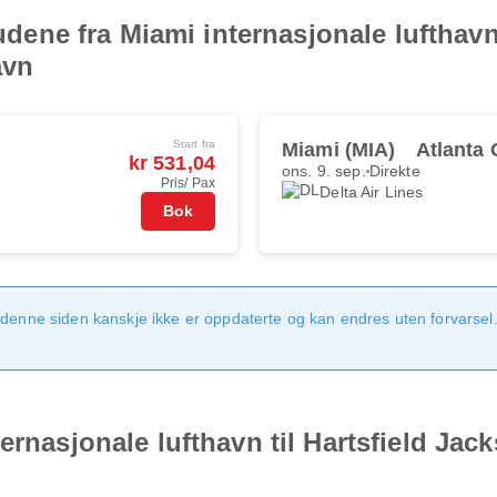
budene fra Miami internasjonale lufthavn
avn
Start fra
Miami (MIA)
Atlanta 
kr 531,04
ons. 9. sep.
Direkte
Pris/ Pax
Delta Air Lines
Bok
denne siden kanskje ikke er oppdaterte og kan endres uten forvarsel. 
ernasjonale lufthavn til Hartsfield Jac