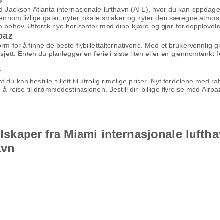
e
ld Jackson Atlanta internasjonale lufthavn (ATL), hvor du kan oppdage 
gjennom livlige gater, nyter lokale smaker og nyter den særegne atmos
e behov. Utforsk nye horisonter med dine kjære og gjør ferieopplevels
rpaz
orm for å finne de beste flybillettalternativene. Med et brukervennlig
jett. Enten du planlegger en ferie i siste liten eller en gjennomtenkt fer
r
 at du kan bestille billett til utrolig rimelige priser. Nyt fordelene med
 å reise til drømmedestinasjonen. Bestill din billige flyreise med Airp
elskaper fra Miami internasjonale luftha
avn