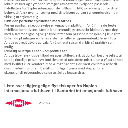
lokale smaker og nyter den særegne atmosfæren. Velg den passende
flybilletten fra Naples internasjonale lufthavn (NAP) skreddersydd for dine
behov. Utforsk nye horisonter med dine kjære og gjør ferieopplevelsen din
virkelig uforglemmelig.
Finn den perfekte flybilletten med Airpaz
For en sømløs reiseopplevelse er Airpaz din plattform for å finne de beste
flybillettalternativene. Med et brukervennlig grensesnitt hjelper Airpaz deg
med å sammenligne og velge flybilletter som passer din tidsplan og budsjett.
Enten du planlegger en ferie i siste liten eller en gjennomtenkt ferie, tilbyr
Airpaz et bredt utvalg av valg for å sikre at reisen din blir så praktisk som
mulig.
Rimelig billettpris uten kompromisser
Airpaz tilbyr eksklusive tilbud og spesialtilbud, slik at du kan bestille billett til
utrolig rimelige priser. Nyt fordelene med rabatterte priser uten å gå på akkord
med kvalitet eller komfort. Med Airpaz har det aldri vært enklere å reise til
drømmedestinasjonen. Bestill din billige flyreise med Airpaz for en
eksepsjonell reiseopplevelse og uslåelige besparelser.
Liste over tilgjengelige flyselskaper fra Naples
internasjonale lufthavn til Santorini internasjonale lufthavn
Volotea