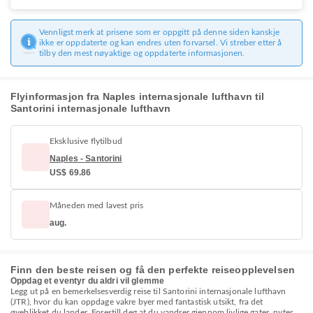
Vennligst merk at prisene som er oppgitt på denne siden kanskje
ikke er oppdaterte og kan endres uten forvarsel. Vi streber etter å
tilby den mest nøyaktige og oppdaterte informasjonen.
Flyinformasjon fra Naples internasjonale lufthavn til
Santorini internasjonale lufthavn
Eksklusive flytilbud
Naples - Santorini
US$ 69.86
Måneden med lavest pris
aug.
Finn den beste reisen og få den perfekte reiseopplevelsen
Oppdag et eventyr du aldri vil glemme
Legg ut på en bemerkelsesverdig reise til Santorini internasjonale lufthavn
(JTR), hvor du kan oppdage vakre byer med fantastisk utsikt, fra det
øyeblikket du lander. Forestill deg at du vandrer gjennom livlige gater, nyter