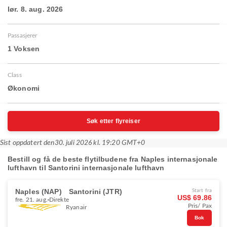
lør. 8. aug. 2026
Passasjerer
1 Voksen
Class
Økonomi
Søk etter flyreiser
Sist oppdatert den
30. juli 2026 kl. 19:20 GMT+0
Bestill og få de beste flytilbudene fra Naples internasjonale
lufthavn til Santorini internasjonale lufthavn
Naples (NAP)
Santorini (JTR)
Start fra
US$ 69.86
fre. 21. aug.
Direkte
Pris/ Pax
Ryanair
Bok