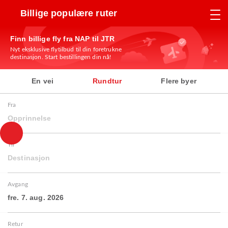
Billige populære ruter
Finn billige fly fra NAP til JTR
Nyt eksklusive flytilbud til din foretrukne
destinasjon. Start bestillingen din nå!
En vei
Rundtur
Flere byer
Fra
Opprinnelse
Til
Destinasjon
Avgang
fre. 7. aug. 2026
Retur