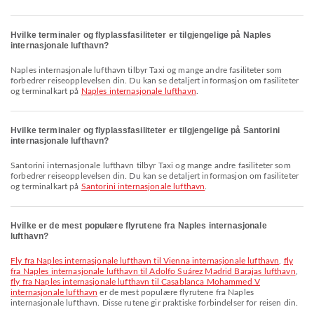
Hvilke terminaler og flyplassfasiliteter er tilgjengelige på Naples
internasjonale lufthavn?
Naples internasjonale lufthavn tilbyr Taxi og mange andre fasiliteter som
forbedrer reiseopplevelsen din. Du kan se detaljert informasjon om fasiliteter
og terminalkart på
Naples internasjonale lufthavn
.
Hvilke terminaler og flyplassfasiliteter er tilgjengelige på Santorini
internasjonale lufthavn?
Santorini internasjonale lufthavn tilbyr Taxi og mange andre fasiliteter som
forbedrer reiseopplevelsen din. Du kan se detaljert informasjon om fasiliteter
og terminalkart på
Santorini internasjonale lufthavn
.
Hvilke er de mest populære flyrutene fra Naples internasjonale
lufthavn?
fly fra Naples internasjonale lufthavn til Vienna internasjonale lufthavn
,
fly
fra Naples internasjonale lufthavn til Adolfo Suárez Madrid Barajas lufthavn
,
fly fra Naples internasjonale lufthavn til Casablanca Mohammed V
internasjonale lufthavn
er de mest populære flyrutene fra Naples
internasjonale lufthavn. Disse rutene gir praktiske forbindelser for reisen din.