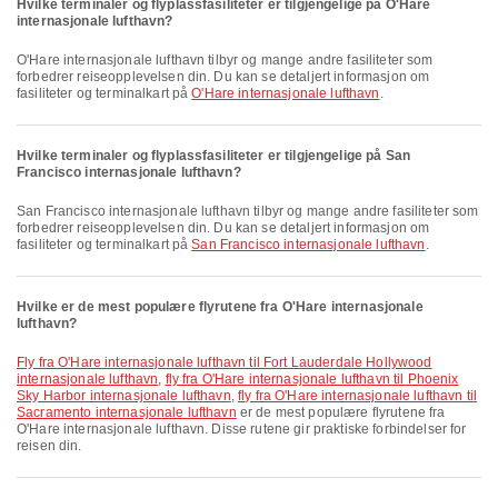
Hvilke terminaler og flyplassfasiliteter er tilgjengelige på O'Hare
internasjonale lufthavn?
O'Hare internasjonale lufthavn tilbyr og mange andre fasiliteter som
forbedrer reiseopplevelsen din. Du kan se detaljert informasjon om
fasiliteter og terminalkart på
O'Hare internasjonale lufthavn
.
Hvilke terminaler og flyplassfasiliteter er tilgjengelige på San
Francisco internasjonale lufthavn?
San Francisco internasjonale lufthavn tilbyr og mange andre fasiliteter som
forbedrer reiseopplevelsen din. Du kan se detaljert informasjon om
fasiliteter og terminalkart på
San Francisco internasjonale lufthavn
.
Hvilke er de mest populære flyrutene fra O'Hare internasjonale
lufthavn?
fly fra O'Hare internasjonale lufthavn til Fort Lauderdale Hollywood
internasjonale lufthavn
,
fly fra O'Hare internasjonale lufthavn til Phoenix
Sky Harbor internasjonale lufthavn
,
fly fra O'Hare internasjonale lufthavn til
Sacramento internasjonale lufthavn
er de mest populære flyrutene fra
O'Hare internasjonale lufthavn. Disse rutene gir praktiske forbindelser for
reisen din.