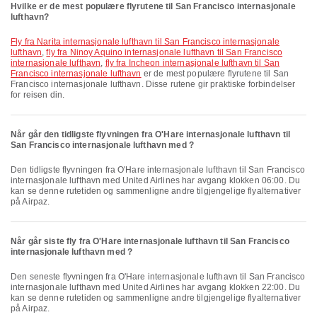
Hvilke er de mest populære flyrutene til San Francisco internasjonale
lufthavn?
fly fra Narita internasjonale lufthavn til San Francisco internasjonale
lufthavn
,
fly fra Ninoy Aquino internasjonale lufthavn til San Francisco
internasjonale lufthavn
,
fly fra Incheon internasjonale lufthavn til San
Francisco internasjonale lufthavn
er de mest populære flyrutene til San
Francisco internasjonale lufthavn. Disse rutene gir praktiske forbindelser
for reisen din.
Når går den tidligste flyvningen fra O'Hare internasjonale lufthavn til
San Francisco internasjonale lufthavn med ?
Den tidligste flyvningen fra O'Hare internasjonale lufthavn til San Francisco
internasjonale lufthavn med United Airlines har avgang klokken 06:00. Du
kan se denne rutetiden og sammenligne andre tilgjengelige flyalternativer
på Airpaz.
Når går siste fly fra O'Hare internasjonale lufthavn til San Francisco
internasjonale lufthavn med ?
Den seneste flyvningen fra O'Hare internasjonale lufthavn til San Francisco
internasjonale lufthavn med United Airlines har avgang klokken 22:00. Du
kan se denne rutetiden og sammenligne andre tilgjengelige flyalternativer
på Airpaz.