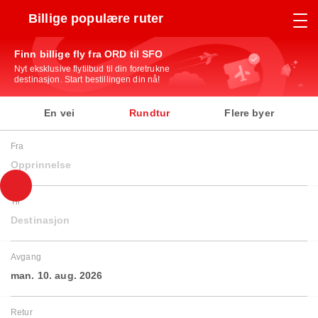
Billige populære ruter
Finn billige fly fra ORD til SFO
Nyt eksklusive flytilbud til din foretrukne
destinasjon. Start bestillingen din nå!
En vei
Rundtur
Flere byer
Fra
Opprinnelse
Til
Destinasjon
Avgang
man. 10. aug. 2026
Retur