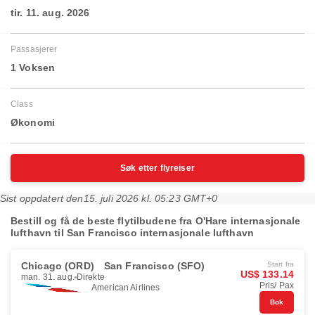
tir. 11. aug. 2026
Passasjerer
1 Voksen
Class
Økonomi
Søk etter flyreiser
Sist oppdatert den
15. juli 2026 kl. 05:23 GMT+0
Bestill og få de beste flytilbudene fra O'Hare internasjonale
lufthavn til San Francisco internasjonale lufthavn
Chicago (ORD)
San Francisco (SFO)
Start fra
US$ 133.14
man. 31. aug.
Direkte
Pris/ Pax
American Airlines
Bok