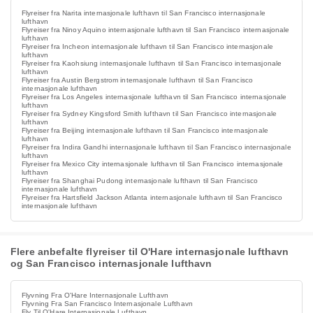
Flyreiser fra Narita internasjonale lufthavn til San Francisco internasjonale
lufthavn
Flyreiser fra Ninoy Aquino internasjonale lufthavn til San Francisco internasjonale
lufthavn
Flyreiser fra Incheon internasjonale lufthavn til San Francisco internasjonale
lufthavn
Flyreiser fra Kaohsiung internasjonale lufthavn til San Francisco internasjonale
lufthavn
Flyreiser fra Austin Bergstrom internasjonale lufthavn til San Francisco
internasjonale lufthavn
Flyreiser fra Los Angeles internasjonale lufthavn til San Francisco internasjonale
lufthavn
Flyreiser fra Sydney Kingsford Smith lufthavn til San Francisco internasjonale
lufthavn
Flyreiser fra Beijing internasjonale lufthavn til San Francisco internasjonale
lufthavn
Flyreiser fra Indira Gandhi internasjonale lufthavn til San Francisco internasjonale
lufthavn
Flyreiser fra Mexico City internasjonale lufthavn til San Francisco internasjonale
lufthavn
Flyreiser fra Shanghai Pudong internasjonale lufthavn til San Francisco
internasjonale lufthavn
Flyreiser fra Hartsfield Jackson Atlanta internasjonale lufthavn til San Francisco
internasjonale lufthavn
Flere anbefalte flyreiser til O'Hare internasjonale lufthavn
og San Francisco internasjonale lufthavn
Flyvning Fra O'Hare Internasjonale Lufthavn
Flyvning Fra San Francisco Internasjonale Lufthavn
Fly Til O'Hare Internasjonale Lufthavn