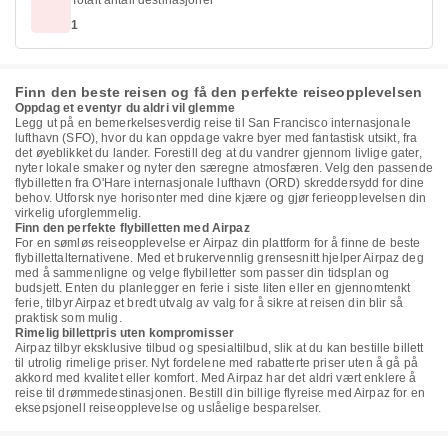
Totalt antall destinasjoner
1
Finn den beste reisen og få den perfekte reiseopplevelsen
Oppdag et eventyr du aldri vil glemme
Legg ut på en bemerkelsesverdig reise til San Francisco internasjonale
lufthavn (SFO), hvor du kan oppdage vakre byer med fantastisk utsikt, fra
det øyeblikket du lander. Forestill deg at du vandrer gjennom livlige gater,
nyter lokale smaker og nyter den særegne atmosfæren. Velg den passende
flybilletten fra O'Hare internasjonale lufthavn (ORD) skreddersydd for dine
behov. Utforsk nye horisonter med dine kjære og gjør ferieopplevelsen din
virkelig uforglemmelig.
Finn den perfekte flybilletten med Airpaz
For en sømløs reiseopplevelse er Airpaz din plattform for å finne de beste
flybillettalternativene. Med et brukervennlig grensesnitt hjelper Airpaz deg
med å sammenligne og velge flybilletter som passer din tidsplan og
budsjett. Enten du planlegger en ferie i siste liten eller en gjennomtenkt
ferie, tilbyr Airpaz et bredt utvalg av valg for å sikre at reisen din blir så
praktisk som mulig.
Rimelig billettpris uten kompromisser
Airpaz tilbyr eksklusive tilbud og spesialtilbud, slik at du kan bestille billett
til utrolig rimelige priser. Nyt fordelene med rabatterte priser uten å gå på
akkord med kvalitet eller komfort. Med Airpaz har det aldri vært enklere å
reise til drømmedestinasjonen. Bestill din billige flyreise med Airpaz for en
eksepsjonell reiseopplevelse og uslåelige besparelser.