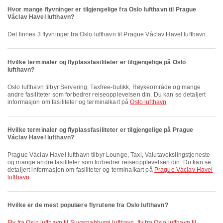
Hvor mange flyvninger er tilgjengelige fra Oslo lufthavn til Prague
Václav Havel lufthavn?
Det finnes 3 flyvninger fra Oslo lufthavn til Prague Václav Havel lufthavn.
Hvilke terminaler og flyplassfasiliteter er tilgjengelige på Oslo
lufthavn?
Oslo lufthavn tilbyr Servering, Taxfree-butikk, Røykeområde og mange
andre fasiliteter som forbedrer reiseopplevelsen din. Du kan se detaljert
informasjon om fasiliteter og terminalkart på
Oslo lufthavn
.
Hvilke terminaler og flyplassfasiliteter er tilgjengelige på Prague
Václav Havel lufthavn?
Prague Václav Havel lufthavn tilbyr Lounge, Taxi, Valutavekslingstjeneste
og mange andre fasiliteter som forbedrer reiseopplevelsen din. Du kan se
detaljert informasjon om fasiliteter og terminalkart på
Prague Václav Havel
lufthavn
.
Hvilke er de mest populære flyrutene fra Oslo lufthavn?
fly fra Oslo lufthavn til Suvarnabhumi lufthavn
,
fly fra Oslo lufthavn til