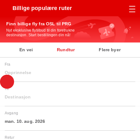
Billige populære ruter
Finn billige fly fra OSL til PRG
Nyt eksklusive flytilbud til din foretrukne
destinasjon. Start bestillingen din nå!
En vei
Rundtur
Flere byer
Fra
Opprinnelse
Til
Destinasjon
Avgang
man. 10. aug. 2026
Retur