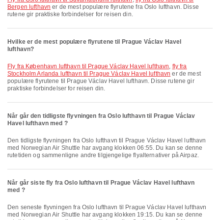
Bergen lufthavn
er de mest populære flyrutene fra Oslo lufthavn. Disse
rutene gir praktiske forbindelser for reisen din.
Hvilke er de mest populære flyrutene til Prague Václav Havel
lufthavn?
fly fra København lufthavn til Prague Václav Havel lufthavn
,
fly fra
Stockholm Arlanda lufthavn til Prague Václav Havel lufthavn
er de mest
populære flyrutene til Prague Václav Havel lufthavn. Disse rutene gir
praktiske forbindelser for reisen din.
Når går den tidligste flyvningen fra Oslo lufthavn til Prague Václav
Havel lufthavn med ?
Den tidligste flyvningen fra Oslo lufthavn til Prague Václav Havel lufthavn
med Norwegian Air Shuttle har avgang klokken 06:55. Du kan se denne
rutetiden og sammenligne andre tilgjengelige flyalternativer på Airpaz.
Når går siste fly fra Oslo lufthavn til Prague Václav Havel lufthavn
med ?
Den seneste flyvningen fra Oslo lufthavn til Prague Václav Havel lufthavn
med Norwegian Air Shuttle har avgang klokken 19:15. Du kan se denne