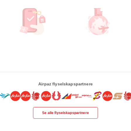
Airpaz flyselskapspartnere
Se alle flyselskapspartnere