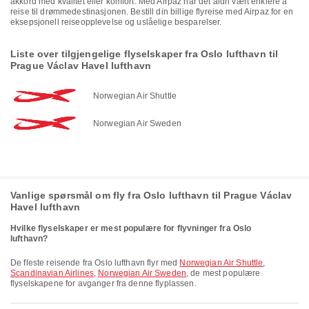
akkord med kvalitet eller komfort. Med Airpaz har det aldri vært enklere å
reise til drømmedestinasjonen. Bestill din billige flyreise med Airpaz for en
eksepsjonell reiseopplevelse og uslåelige besparelser.
Liste over tilgjengelige flyselskaper fra Oslo lufthavn til
Prague Václav Havel lufthavn
Norwegian Air Shuttle
Norwegian Air Sweden
Vanlige spørsmål om fly fra Oslo lufthavn til Prague Václav
Havel lufthavn
Hvilke flyselskaper er mest populære for flyvninger fra Oslo
lufthavn?
De fleste reisende fra Oslo lufthavn flyr med
Norwegian Air Shuttle
,
Scandinavian Airlines
,
Norwegian Air Sweden
, de mest populære
flyselskapene for avganger fra denne flyplassen.