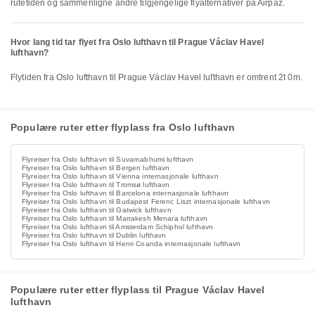
rutetiden og sammenligne andre tilgjengelige flyalternativer på Airpaz.
Hvor lang tid tar flyet fra Oslo lufthavn til Prague Václav Havel
lufthavn?
Flytiden fra Oslo lufthavn til Prague Václav Havel lufthavn er omtrent 2t 0m.
Populære ruter etter flyplass fra Oslo lufthavn
Flyreiser fra Oslo lufthavn til Suvarnabhumi lufthavn
Flyreiser fra Oslo lufthavn til Bergen lufthavn
Flyreiser fra Oslo lufthavn til Vienna internasjonale lufthavn
Flyreiser fra Oslo lufthavn til Tromsø lufthavn
Flyreiser fra Oslo lufthavn til Barcelona internasjonale lufthavn
Flyreiser fra Oslo lufthavn til Budapest Ferenc Liszt internasjonale lufthavn
Flyreiser fra Oslo lufthavn til Gatwick lufthavn
Flyreiser fra Oslo lufthavn til Marrakesh Menara lufthavn
Flyreiser fra Oslo lufthavn til Amsterdam Schiphol lufthavn
Flyreiser fra Oslo lufthavn til Dublin lufthavn
Flyreiser fra Oslo lufthavn til Henri Coanda internasjonale lufthavn
Populære ruter etter flyplass til Prague Václav Havel
lufthavn