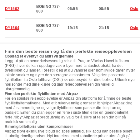
BOEING 737-
DY1502
06:55
08:55
Oslo
800
BOEING 737-
DY1504
19:15
21:15
Oslo
800
Finn den beste reisen og få den perfekte reiseopplevelsen
Oppdag et eventyr du aldri vil glemme
Legg ut på en bemerkelsesverdig reise til Prague Václav Havel lufthavn
(PRG), hvor du kan oppdage vakre byer med fantastisk utsikt, fra det
øyeblikket du lander. Forestill deg at du vandrer gjennom livlige gater, nyter
lokale smaker og nyter den særegne atmosfæren. Velg den passende
flybilletten fra Oslo lufthavn (OSL) skreddersydd for dine behov. Utforsk nye
horisonter med dine kjære og gjør ferieopplevelsen din virkelig
uforglemmelig.
Finn den perfekte flybilletten med Airpaz
For en sømløs reiseopplevelse er Airpaz din plattform for å finne de beste
flybillettalternativene. Med et brukervennlig grensesnitt hjelper Airpaz deg
med å sammenligne og velge flybilletter som passer din tidsplan og
budsjett. Enten du planlegger en ferie i siste liten eller en gjennomtenkt
ferie, tilbyr Airpaz et bredt utvalg av valg for å sikre at reisen din blir så
praktisk som mulig.
Rimelig billettpris uten kompromisser
Airpaz tilbyr eksklusive tilbud og spesialtilbud, slik at du kan bestille billett
til utrolig rimelige priser. Nyt fordelene med rabatterte priser uten å gå på