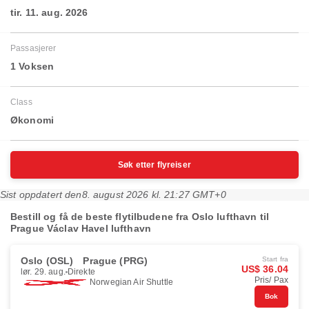
tir. 11. aug. 2026
Passasjerer
1 Voksen
Class
Økonomi
Søk etter flyreiser
Sist oppdatert den
8. august 2026 kl. 21:27 GMT+0
Bestill og få de beste flytilbudene fra Oslo lufthavn til
Prague Václav Havel lufthavn
Oslo (OSL)
Prague (PRG)
Start fra
US$ 36.04
lør. 29. aug.
Direkte
Pris/ Pax
Norwegian Air Shuttle
Bok