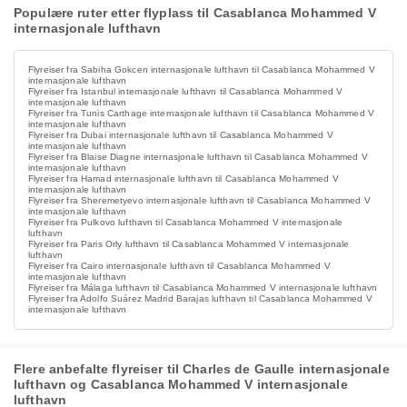
Populære ruter etter flyplass til Casablanca Mohammed V
internasjonale lufthavn
Flyreiser fra Sabiha Gokcen internasjonale lufthavn til Casablanca Mohammed V
internasjonale lufthavn
Flyreiser fra Istanbul internasjonale lufthavn til Casablanca Mohammed V
internasjonale lufthavn
Flyreiser fra Tunis Carthage internasjonale lufthavn til Casablanca Mohammed V
internasjonale lufthavn
Flyreiser fra Dubai internasjonale lufthavn til Casablanca Mohammed V
internasjonale lufthavn
Flyreiser fra Blaise Diagne internasjonale lufthavn til Casablanca Mohammed V
internasjonale lufthavn
Flyreiser fra Hamad internasjonale lufthavn til Casablanca Mohammed V
internasjonale lufthavn
Flyreiser fra Sheremetyevo internasjonale lufthavn til Casablanca Mohammed V
internasjonale lufthavn
Flyreiser fra Pulkovo lufthavn til Casablanca Mohammed V internasjonale
lufthavn
Flyreiser fra Paris Orly lufthavn til Casablanca Mohammed V internasjonale
lufthavn
Flyreiser fra Cairo internasjonale lufthavn til Casablanca Mohammed V
internasjonale lufthavn
Flyreiser fra Málaga lufthavn til Casablanca Mohammed V internasjonale lufthavn
Flyreiser fra Adolfo Suárez Madrid Barajas lufthavn til Casablanca Mohammed V
internasjonale lufthavn
Flere anbefalte flyreiser til Charles de Gaulle internasjonale
lufthavn og Casablanca Mohammed V internasjonale
lufthavn