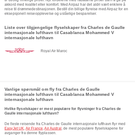
til utrolig rimelige priser. Nyt fordelene med rabatterte priser uten å gå på
akkord med kvalitet eller komfort. Med Airpaz har det aldri vært enklere å
reise til drømmedestinasjonen. Bestill din billige flyreise med Airpaz for en
eksepsjonell reiseopplevelse og uslåelige besparelser.
Liste over tilgjengelige flyselskaper fra Charles de Gaulle
internasjonale lufthavn til Casablanca Mohammed V
internasjonale lufthavn
Royal Air Maroc
Vanlige spørsmål om fly fra Charles de Gaulle
internasjonale lufthavn til Casablanca Mohammed V
internasjonale lufthavn
Hvilke flyselskaper er mest populære for flyvninger fra Charles de
Gaulle internasjonale lufthavn?
De fleste reisende fra Charles de Gaulle internasjonale lufthavn flyr med
EasyJet UK
,
Air France
,
Air Austral
, de mest populære flyselskapene for
avganger fra denne flyplassen.