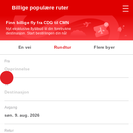
Billige populære ruter
Finn billige fly fra CDG til CMN
Nyt eksklusive flytilbud til din foretrukne
destinasjon. Start bestillingen din nå!
En vei
Rundtur
Flere byer
Fra
Opprinnelse
Til
Destinasjon
Avgang
søn. 9. aug. 2026
Retur