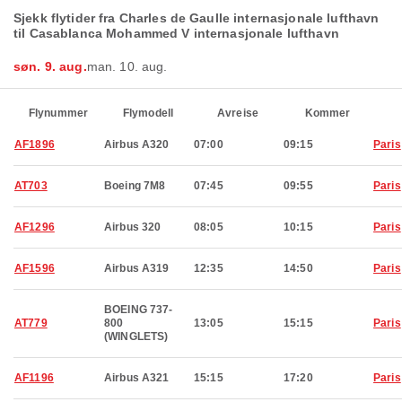
Sjekk flytider fra Charles de Gaulle internasjonale lufthavn
til Casablanca Mohammed V internasjonale lufthavn
søn. 9. aug.
man. 10. aug.
Flynummer
Flymodell
Avreise
Kommer
AF1896
Airbus A320
07:00
09:15
Paris
AT703
Boeing 7M8
07:45
09:55
Paris
AF1296
Airbus 320
08:05
10:15
Paris
AF1596
Airbus A319
12:35
14:50
Paris
BOEING 737-
AT779
800
13:05
15:15
Paris
(WINGLETS)
AF1196
Airbus A321
15:15
17:20
Paris