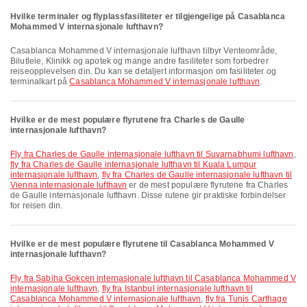
Hvilke terminaler og flyplassfasiliteter er tilgjengelige på Casablanca
Mohammed V internasjonale lufthavn?
Casablanca Mohammed V internasjonale lufthavn tilbyr Venteområde,
Bilutleie, Klinikk og apotek og mange andre fasiliteter som forbedrer
reiseopplevelsen din. Du kan se detaljert informasjon om fasiliteter og
terminalkart på
Casablanca Mohammed V internasjonale lufthavn
.
Hvilke er de mest populære flyrutene fra Charles de Gaulle
internasjonale lufthavn?
fly fra Charles de Gaulle internasjonale lufthavn til Suvarnabhumi lufthavn
,
fly fra Charles de Gaulle internasjonale lufthavn til Kuala Lumpur
internasjonale lufthavn
,
fly fra Charles de Gaulle internasjonale lufthavn til
Vienna internasjonale lufthavn
er de mest populære flyrutene fra Charles
de Gaulle internasjonale lufthavn. Disse rutene gir praktiske forbindelser
for reisen din.
Hvilke er de mest populære flyrutene til Casablanca Mohammed V
internasjonale lufthavn?
fly fra Sabiha Gokcen internasjonale lufthavn til Casablanca Mohammed V
internasjonale lufthavn
,
fly fra Istanbul internasjonale lufthavn til
Casablanca Mohammed V internasjonale lufthavn
,
fly fra Tunis Carthage