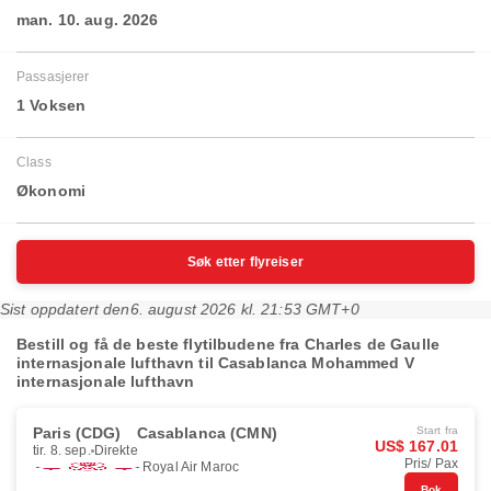
man. 10. aug. 2026
Passasjerer
1 Voksen
Class
Økonomi
Søk etter flyreiser
Sist oppdatert den
6. august 2026 kl. 21:53 GMT+0
Bestill og få de beste flytilbudene fra Charles de Gaulle
internasjonale lufthavn til Casablanca Mohammed V
internasjonale lufthavn
Paris (CDG)
Casablanca (CMN)
Start fra
US$ 167.01
tir. 8. sep.
Direkte
Pris/ Pax
Royal Air Maroc
Bok