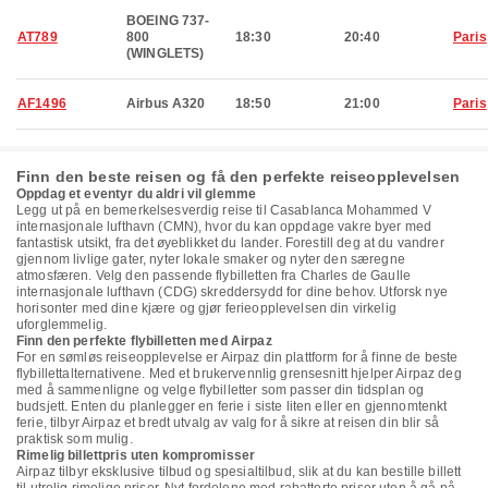
BOEING 737-
AT789
800
18:30
20:40
Paris
(WINGLETS)
AF1496
Airbus A320
18:50
21:00
Paris
Finn den beste reisen og få den perfekte reiseopplevelsen
Oppdag et eventyr du aldri vil glemme
Legg ut på en bemerkelsesverdig reise til Casablanca Mohammed V
internasjonale lufthavn (CMN), hvor du kan oppdage vakre byer med
fantastisk utsikt, fra det øyeblikket du lander. Forestill deg at du vandrer
gjennom livlige gater, nyter lokale smaker og nyter den særegne
atmosfæren. Velg den passende flybilletten fra Charles de Gaulle
internasjonale lufthavn (CDG) skreddersydd for dine behov. Utforsk nye
horisonter med dine kjære og gjør ferieopplevelsen din virkelig
uforglemmelig.
Finn den perfekte flybilletten med Airpaz
For en sømløs reiseopplevelse er Airpaz din plattform for å finne de beste
flybillettalternativene. Med et brukervennlig grensesnitt hjelper Airpaz deg
med å sammenligne og velge flybilletter som passer din tidsplan og
budsjett. Enten du planlegger en ferie i siste liten eller en gjennomtenkt
ferie, tilbyr Airpaz et bredt utvalg av valg for å sikre at reisen din blir så
praktisk som mulig.
Rimelig billettpris uten kompromisser
Airpaz tilbyr eksklusive tilbud og spesialtilbud, slik at du kan bestille billett