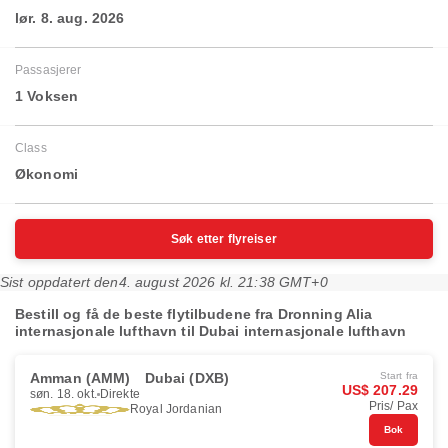
lør. 8. aug. 2026
Passasjerer
1 Voksen
Class
Økonomi
Søk etter flyreiser
Sist oppdatert den
4. august 2026 kl. 21:38 GMT+0
Bestill og få de beste flytilbudene fra Dronning Alia
internasjonale lufthavn til Dubai internasjonale lufthavn
Amman (AMM)
Dubai (DXB)
Start fra
US$ 207.29
søn. 18. okt.
Direkte
Pris/ Pax
Royal Jordanian
Bok