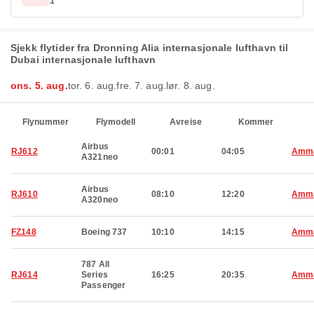
1
Sjekk flytider fra Dronning Alia internasjonale lufthavn til
Dubai internasjonale lufthavn
ons. 5. aug.
tor. 6. aug.
fre. 7. aug.
lør. 8. aug.
Flynummer
Flymodell
Avreise
Kommer
Airbus
RJ612
00:01
04:05
Amm
A321neo
Airbus
RJ610
08:10
12:20
Amm
A320neo
FZ148
Boeing 737
10:10
14:15
Amm
787 All
RJ614
Series
16:25
20:35
Amm
Passenger