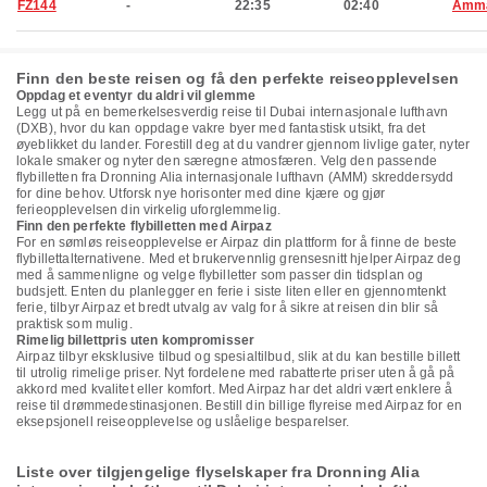
FZ144
-
22:35
02:40
Amm
Finn den beste reisen og få den perfekte reiseopplevelsen
Oppdag et eventyr du aldri vil glemme
Legg ut på en bemerkelsesverdig reise til Dubai internasjonale lufthavn
(DXB), hvor du kan oppdage vakre byer med fantastisk utsikt, fra det
øyeblikket du lander. Forestill deg at du vandrer gjennom livlige gater, nyter
lokale smaker og nyter den særegne atmosfæren. Velg den passende
flybilletten fra Dronning Alia internasjonale lufthavn (AMM) skreddersydd
for dine behov. Utforsk nye horisonter med dine kjære og gjør
ferieopplevelsen din virkelig uforglemmelig.
Finn den perfekte flybilletten med Airpaz
For en sømløs reiseopplevelse er Airpaz din plattform for å finne de beste
flybillettalternativene. Med et brukervennlig grensesnitt hjelper Airpaz deg
med å sammenligne og velge flybilletter som passer din tidsplan og
budsjett. Enten du planlegger en ferie i siste liten eller en gjennomtenkt
ferie, tilbyr Airpaz et bredt utvalg av valg for å sikre at reisen din blir så
praktisk som mulig.
Rimelig billettpris uten kompromisser
Airpaz tilbyr eksklusive tilbud og spesialtilbud, slik at du kan bestille billett
til utrolig rimelige priser. Nyt fordelene med rabatterte priser uten å gå på
akkord med kvalitet eller komfort. Med Airpaz har det aldri vært enklere å
reise til drømmedestinasjonen. Bestill din billige flyreise med Airpaz for en
eksepsjonell reiseopplevelse og uslåelige besparelser.
Liste over tilgjengelige flyselskaper fra Dronning Alia