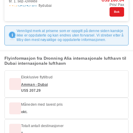
US$ 260.04
tir. 1. sep.
Direkte
Pris/ Pax
flydubai
Bok
Vennligst merk at prisene som er oppgitt på denne siden kanskje
ikke er oppdaterte og kan endres uten forvarsel. Vi streber etter å
tilby den mest nøyaktige og oppdaterte informasjonen.
Flyinformasjon fra Dronning Alia internasjonale lufthavn til
Dubai internasjonale lufthavn
Eksklusive flytilbud
Amman - Dubai
US$ 207.29
Måneden med lavest pris
okt.
Totalt antall destinasjoner