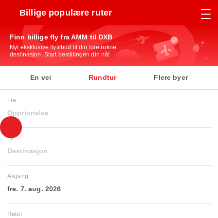
Billige populære ruter
Finn billige fly fra AMM til DXB
Nyt eksklusive flytilbud til din foretrukne
destinasjon. Start bestillingen din nå!
En vei
Rundtur
Flere byer
Fra
Opprinnelse
Til
Destinasjon
Avgang
fre. 7. aug. 2026
Retur