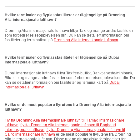
Hvilke terminaler og flyplassfasiliteter er tilgjengelige på Dronning
Alia internasjonale lufthavn?
Dronning Alia internasjonale lufthavn tilbyr Taxi og mange andre fasiliteter
som forbedrer reiseopplevelsen din. Du kan se detaljert informasjon om
fasiliteter og terminalkart på
Dronning Alia internasjonale lufthavn
.
Hvilke terminaler og flyplassfasiliteter er tilgjengelige på Dubai
internasjonale lufthavn?
Dubai internasjonale lufthavn tilbyr Taxfree-butikk, Banktjeneste/minibank,
Bilutleie og mange andre fasiliteter som forbedrer reiseopplevelsen din. Du
kan se detaljert informasjon om fasiliteter og terminalkart på
Dubai
internasjonale lufthavn
.
Hvilke er de mest populære flyrutene fra Dronning Alia internasjonale
lufthavn?
fly fra Dronning Alia internasjonale lufthavn til Hamad internasjonale
lufthavn
,
fly fra Dronning Alia internasjonale lufthavn til Baghdad
internasjonale lufthavn
,
fly fra Dronning Alia internasjonale lufthavn til
Cairo internasjonale lufthavn
er de mest populære flyrutene fra Dronning
Alia internasjonale lufthavn. Disse rutene gir praktiske forbindelser for