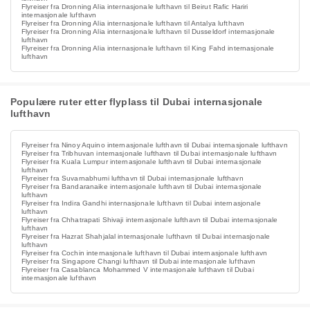
Flyreiser fra Dronning Alia internasjonale lufthavn til Beirut Rafic Hariri
internasjonale lufthavn
Flyreiser fra Dronning Alia internasjonale lufthavn til Antalya lufthavn
Flyreiser fra Dronning Alia internasjonale lufthavn til Dusseldorf internasjonale
lufthavn
Flyreiser fra Dronning Alia internasjonale lufthavn til King Fahd internasjonale
lufthavn
Populære ruter etter flyplass til Dubai internasjonale
lufthavn
Flyreiser fra Ninoy Aquino internasjonale lufthavn til Dubai internasjonale lufthavn
Flyreiser fra Tribhuvan internasjonale lufthavn til Dubai internasjonale lufthavn
Flyreiser fra Kuala Lumpur internasjonale lufthavn til Dubai internasjonale
lufthavn
Flyreiser fra Suvarnabhumi lufthavn til Dubai internasjonale lufthavn
Flyreiser fra Bandaranaike internasjonale lufthavn til Dubai internasjonale
lufthavn
Flyreiser fra Indira Gandhi internasjonale lufthavn til Dubai internasjonale
lufthavn
Flyreiser fra Chhatrapati Shivaji internasjonale lufthavn til Dubai internasjonale
lufthavn
Flyreiser fra Hazrat Shahjalal internasjonale lufthavn til Dubai internasjonale
lufthavn
Flyreiser fra Cochin internasjonale lufthavn til Dubai internasjonale lufthavn
Flyreiser fra Singapore Changi lufthavn til Dubai internasjonale lufthavn
Flyreiser fra Casablanca Mohammed V internasjonale lufthavn til Dubai
internasjonale lufthavn