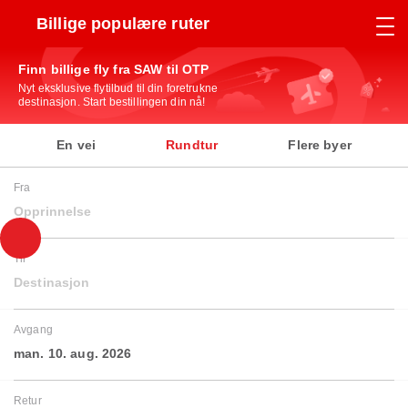
Billige populære ruter
Finn billige fly fra SAW til OTP
Nyt eksklusive flytilbud til din foretrukne
destinasjon. Start bestillingen din nå!
En vei
Rundtur
Flere byer
Fra
Opprinnelse
Til
Destinasjon
Avgang
man. 10. aug. 2026
Retur