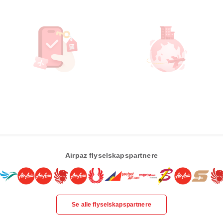
Airpaz flyselskapspartnere
Se alle flyselskapspartnere