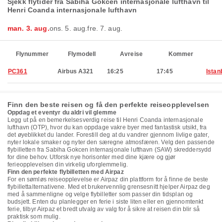
Sjekk flytider fra Sabiha Gokcen internasjonale lufthavn til
Henri Coanda internasjonale lufthavn
man. 3. aug.
ons. 5. aug.
fre. 7. aug.
Flynummer
Flymodell
Avreise
Kommer
PC361
Airbus A321
16:25
17:45
Istan
Finn den beste reisen og få den perfekte reiseopplevelsen
Oppdag et eventyr du aldri vil glemme
Legg ut på en bemerkelsesverdig reise til Henri Coanda internasjonale
lufthavn (OTP), hvor du kan oppdage vakre byer med fantastisk utsikt, fra
det øyeblikket du lander. Forestill deg at du vandrer gjennom livlige gater,
nyter lokale smaker og nyter den særegne atmosfæren. Velg den passende
flybilletten fra Sabiha Gokcen internasjonale lufthavn (SAW) skreddersydd
for dine behov. Utforsk nye horisonter med dine kjære og gjør
ferieopplevelsen din virkelig uforglemmelig.
Finn den perfekte flybilletten med Airpaz
For en sømløs reiseopplevelse er Airpaz din plattform for å finne de beste
flybillettalternativene. Med et brukervennlig grensesnitt hjelper Airpaz deg
med å sammenligne og velge flybilletter som passer din tidsplan og
budsjett. Enten du planlegger en ferie i siste liten eller en gjennomtenkt
ferie, tilbyr Airpaz et bredt utvalg av valg for å sikre at reisen din blir så
praktisk som mulig.