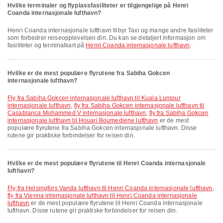
Hvilke terminaler og flyplassfasiliteter er tilgjengelige på Henri
Coanda internasjonale lufthavn?
Henri Coanda internasjonale lufthavn tilbyr Taxi og mange andre fasiliteter
som forbedrer reiseopplevelsen din. Du kan se detaljert informasjon om
fasiliteter og terminalkart på
Henri Coanda internasjonale lufthavn
.
Hvilke er de mest populære flyrutene fra Sabiha Gokcen
internasjonale lufthavn?
fly fra Sabiha Gokcen internasjonale lufthavn til Kuala Lumpur
internasjonale lufthavn
,
fly fra Sabiha Gokcen internasjonale lufthavn til
Casablanca Mohammed V internasjonale lufthavn
,
fly fra Sabiha Gokcen
internasjonale lufthavn til Houari Boumediene lufthavn
er de mest
populære flyrutene fra Sabiha Gokcen internasjonale lufthavn. Disse
rutene gir praktiske forbindelser for reisen din.
Hvilke er de mest populære flyrutene til Henri Coanda internasjonale
lufthavn?
fly fra Helsingfors Vanda lufthavn til Henri Coanda internasjonale lufthavn
,
fly fra Vienna internasjonale lufthavn til Henri Coanda internasjonale
lufthavn
er de mest populære flyrutene til Henri Coanda internasjonale
lufthavn. Disse rutene gir praktiske forbindelser for reisen din.