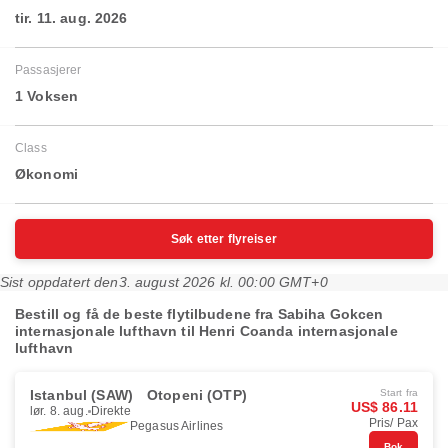
tir. 11. aug. 2026
Passasjerer
1 Voksen
Class
Økonomi
Søk etter flyreiser
Sist oppdatert den
3. august 2026 kl. 00:00 GMT+0
Bestill og få de beste flytilbudene fra Sabiha Gokcen
internasjonale lufthavn til Henri Coanda internasjonale
lufthavn
Istanbul (SAW)
Otopeni (OTP)
Start fra
US$ 86.11
lør. 8. aug.
Direkte
Pris/ Pax
Pegasus Airlines
Bok