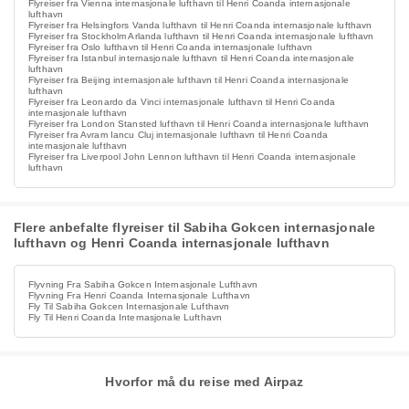
Flyreiser fra Vienna internasjonale lufthavn til Henri Coanda internasjonale
lufthavn
Flyreiser fra Helsingfors Vanda lufthavn til Henri Coanda internasjonale lufthavn
Flyreiser fra Stockholm Arlanda lufthavn til Henri Coanda internasjonale lufthavn
Flyreiser fra Oslo lufthavn til Henri Coanda internasjonale lufthavn
Flyreiser fra Istanbul internasjonale lufthavn til Henri Coanda internasjonale
lufthavn
Flyreiser fra Beijing internasjonale lufthavn til Henri Coanda internasjonale
lufthavn
Flyreiser fra Leonardo da Vinci internasjonale lufthavn til Henri Coanda
internasjonale lufthavn
Flyreiser fra London Stansted lufthavn til Henri Coanda internasjonale lufthavn
Flyreiser fra Avram Iancu Cluj internasjonale lufthavn til Henri Coanda
internasjonale lufthavn
Flyreiser fra Liverpool John Lennon lufthavn til Henri Coanda internasjonale
lufthavn
Flere anbefalte flyreiser til Sabiha Gokcen internasjonale
lufthavn og Henri Coanda internasjonale lufthavn
Flyvning Fra Sabiha Gokcen Internasjonale Lufthavn
Flyvning Fra Henri Coanda Internasjonale Lufthavn
Fly Til Sabiha Gokcen Internasjonale Lufthavn
Fly Til Henri Coanda Internasjonale Lufthavn
Hvorfor må du reise med Airpaz