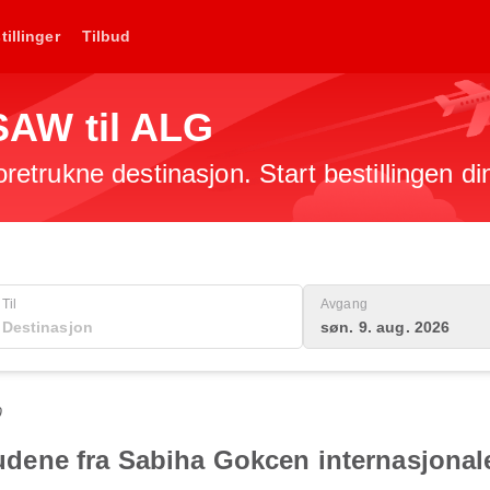
tillinger
Tilbud
 SAW til ALG
foretrukne destinasjon. Start bestillingen di
Til
Avgang
søn. 9. aug. 2026
0
lbudene fra Sabiha Gokcen internasjonale