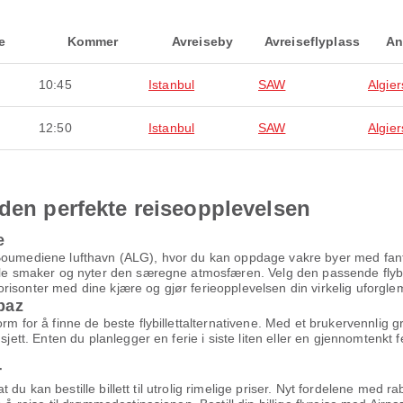
e
Kommer
Avreiseby
Avreiseflyplass
An
10:45
Istanbul
SAW
Algier
12:50
Istanbul
SAW
Algier
 den perfekte reiseopplevelsen
e
oumediene lufthavn (ALG), hvor du kan oppdage vakre byer med fantasti
kale smaker og nyter den særegne atmosfæren. Velg den passende flybi
risonter med dine kjære og gjør ferieopplevelsen din virkelig uforgle
rpaz
orm for å finne de beste flybillettalternativene. Med et brukervennlig
jett. Enten du planlegger en ferie i siste liten eller en gjennomtenkt fer
r
 at du kan bestille billett til utrolig rimelige priser. Nyt fordelene med