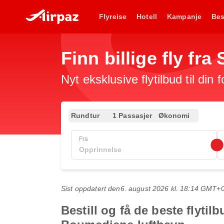
Flyreise
Hotell
Kampanje
Bes
Finn billige fly fra
Nyt eksklusive flytilbud til din 
Rundtur
1 Passasjer
Økonomi
Fra
Sist oppdatert den
6. august 2026 kl. 18:14 GMT+
Bestill og få de beste flyti