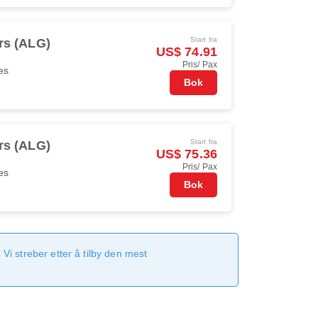
Start fra
rs (ALG)
US$ 74.91
Pris/ Pax
es
Bok
Start fra
rs (ALG)
US$ 75.36
Pris/ Pax
es
Bok
Vi streber etter å tilby den mest