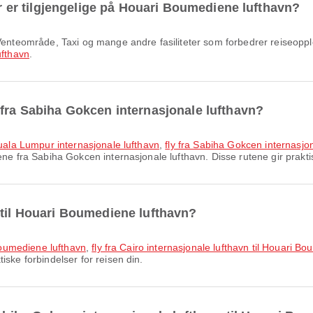
ter er tilgjengelige på Houari Boumediene lufthavn?
fthavn
.
 fra Sabiha Gokcen internasjonale lufthavn?
Kuala Lumpur internasjonale lufthavn
,
fly fra Sabiha Gokcen internasj
e fra Sabiha Gokcen internasjonale lufthavn. Disse rutene gir praktis
 til Houari Boumediene lufthavn?
 Boumediene lufthavn
,
fly fra Cairo internasjonale lufthavn til Houari B
iske forbindelser for reisen din.