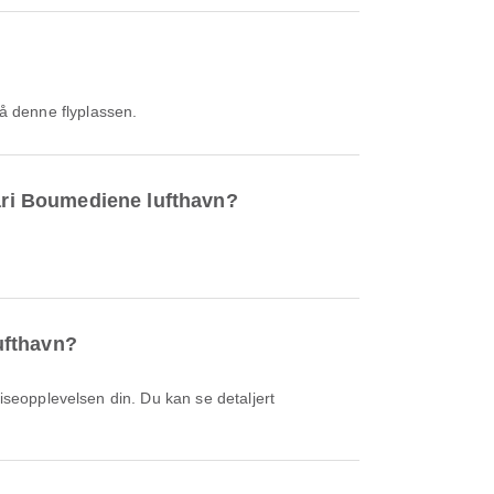
å denne flyplassen.
uari Boumediene lufthavn?
lufthavn?