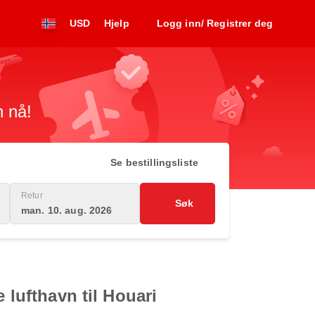
USD
Hjelp
Logg inn/ Registrer deg
n nå!
Se bestillingsliste
Retur
Søk
man. 10. aug. 2026
 lufthavn til Houari