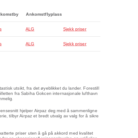
komstby
Ankomstflyplass
s
ALG
Sjekk priser
s
ALG
Sjekk priser
sk utsikt, fra det øyeblikket du lander. Forestill
lletten fra Sabiha Gokcen internasjonale lufthavn
mmelig.
 grensesnitt hjelper Airpaz deg med å sammenligne
ie, tilbyr Airpaz et bredt utvalg av valg for å sikre
 rabatterte priser uten å gå på akkord med kvalitet