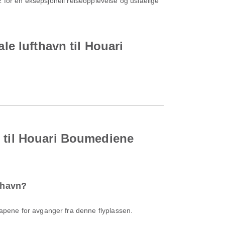
az for en eksepsjonell reiseopplevelse og uslåelige
le lufthavn til Houari
n til Houari Boumediene
fthavn?
apene for avganger fra denne flyplassen.