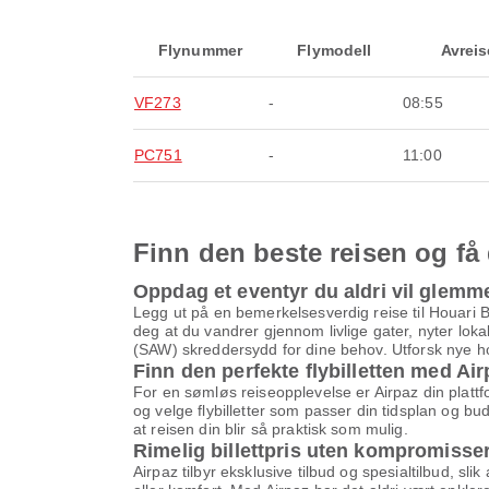
Flynummer
Flymodell
Avreis
VF273
-
08:55
PC751
-
11:00
Finn den beste reisen og få
Oppdag et eventyr du aldri vil glemm
Legg ut på en bemerkelsesverdig reise til Houari B
deg at du vandrer gjennom livlige gater, nyter lo
(SAW) skreddersydd for dine behov. Utforsk nye ho
Finn den perfekte flybilletten med Ai
For en sømløs reiseopplevelse er Airpaz din plattf
og velge flybilletter som passer din tidsplan og buds
at reisen din blir så praktisk som mulig.
Rimelig billettpris uten kompromisse
Airpaz tilbyr eksklusive tilbud og spesialtilbud, slik