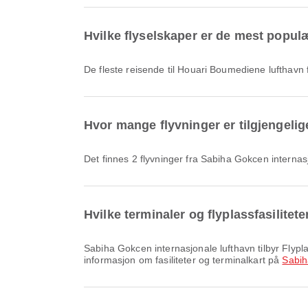
Hvilke flyselskaper er de mest popul
De fleste reisende til Houari Boumediene lufthavn
Hvor mange flyvninger er tilgjengeli
Det finnes 2 flyvninger fra Sabiha Gokcen interna
Hvilke terminaler og flyplassfasilitet
Sabiha Gokcen internasjonale lufthavn tilbyr Flyplasshotell, Taxi, Bønnerom og mange andre fasiliteter som forbedrer reiseopplevelsen din. Du kan se detaljert
informasjon om fasiliteter og terminalkart på
Sabih