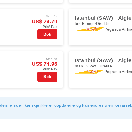
Start fra
Istanbul (SAW)
Algie
US$ 74.79
lør. 5. sep.
Direkte
Pris/ Pax
Pegasus Airlin
Bok
Start fra
Istanbul (SAW)
Algie
US$ 74.96
man. 5. okt.
Direkte
Pris/ Pax
Pegasus Airlin
Bok
denne siden kanskje ikke er oppdaterte og kan endres uten forvarsel. 