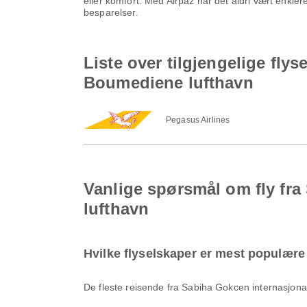
eller komfort. Med Airpaz har det aldri vært enklere
besparelser.
Liste over tilgjengelige fly
Boumediene lufthavn
Pegasus Airlines
Vanlige spørsmål om fly fra
lufthavn
Hvilke flyselskaper er mest populære 
De fleste reisende fra Sabiha Gokcen internasjona