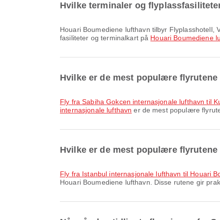
Hvilke terminaler og flyplassfasilite
Houari Boumediene lufthavn tilbyr Flyplasshotell, Venteområde, Taxi og mange andre fasiliteter som forbedrer reiseopplevelsen din. Du kan se detaljert informasjon om
fasiliteter og terminalkart på
Houari Boumediene lu
Hvilke er de mest populære flyrutene
fly fra Sabiha Gokcen internasjonale lufthavn til 
internasjonale lufthavn
er de mest populære flyruten
Hvilke er de mest populære flyrutene
fly fra Istanbul internasjonale lufthavn til Houari
Houari Boumediene lufthavn. Disse rutene gir prakt