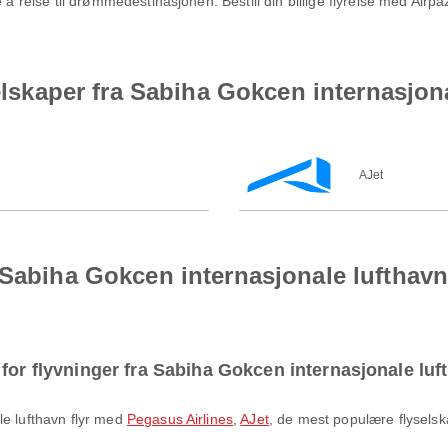
 å reise til drømmedestinasjonen. Bestill din billige flyreise med Airp
selskaper fra Sabiha Gokcen internasjona
AJet
 Sabiha Gokcen internasjonale lufthav
for flyvninger fra Sabiha Gokcen internasjonale lu
le lufthavn flyr med
Pegasus Airlines
,
AJet
, de mest populære flyselsk