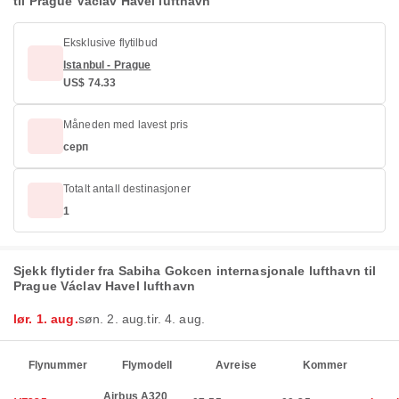
til Prague Václav Havel lufthavn
Eksklusive flytilbud
Istanbul - Prague
US$ 74.33
Måneden med lavest pris
серп
Totalt antall destinasjoner
1
Sjekk flytider fra Sabiha Gokcen internasjonale lufthavn til
Prague Václav Havel lufthavn
lør. 1. aug.
søn. 2. aug.
tir. 4. aug.
Flynummer
Flymodell
Avreise
Kommer
Airbus A320