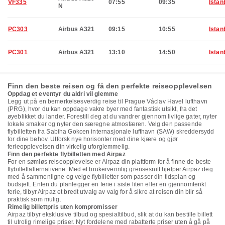
VF335
07:55
09:35
Istan
N
PC303
Airbus A321
09:15
10:55
Istan
PC301
Airbus A321
13:10
14:50
Istan
Finn den beste reisen og få den perfekte reiseopplevelsen
Oppdag et eventyr du aldri vil glemme
Legg ut på en bemerkelsesverdig reise til Prague Václav Havel lufthavn
(PRG), hvor du kan oppdage vakre byer med fantastisk utsikt, fra det
øyeblikket du lander. Forestill deg at du vandrer gjennom livlige gater, nyter
lokale smaker og nyter den særegne atmosfæren. Velg den passende
flybilletten fra Sabiha Gokcen internasjonale lufthavn (SAW) skreddersydd
for dine behov. Utforsk nye horisonter med dine kjære og gjør
ferieopplevelsen din virkelig uforglemmelig.
Finn den perfekte flybilletten med Airpaz
For en sømløs reiseopplevelse er Airpaz din plattform for å finne de beste
flybillettalternativene. Med et brukervennlig grensesnitt hjelper Airpaz deg
med å sammenligne og velge flybilletter som passer din tidsplan og
budsjett. Enten du planlegger en ferie i siste liten eller en gjennomtenkt
ferie, tilbyr Airpaz et bredt utvalg av valg for å sikre at reisen din blir så
praktisk som mulig.
Rimelig billettpris uten kompromisser
Airpaz tilbyr eksklusive tilbud og spesialtilbud, slik at du kan bestille billett
til utrolig rimelige priser. Nyt fordelene med rabatterte priser uten å gå på