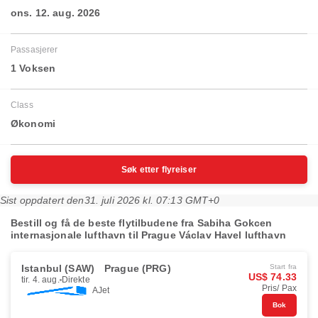
ons. 12. aug. 2026
Passasjerer
1 Voksen
Class
Økonomi
Søk etter flyreiser
Sist oppdatert den
31. juli 2026 kl. 07:13 GMT+0
Bestill og få de beste flytilbudene fra Sabiha Gokcen
internasjonale lufthavn til Prague Václav Havel lufthavn
Istanbul (SAW)
Prague (PRG)
Start fra
US$ 74.33
tir. 4. aug.
Direkte
Pris/ Pax
AJet
Bok