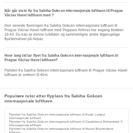
Når går siste fly fra Sabiha Gokcen internasjonale lufthavn til Prague
Václav Havel lufthavn med ?
Den seneste flyvningen fra Sabiha Gokcen internasjonale lufthavn til
Prague Václav Havel lufthavn med Pegasus Airlines har avgang klokken
16:40. Du kan se denne rutetiden og sammenligne andre tilgjengelige
flyalternativer på Airpaz.
Hvor lang tid tar flyet fra Sabiha Gokcen internasjonale lufthavn til
Prague Václav Havel lufthavn?
Flytiden fra Sabiha Gokcen internasjonale lufthavn til Prague Václav Havel
lufthavn er omtrent 3t 40m.
Populære ruter etter flyplass fra Sabiha Gokcen
internasjonale lufthavn
Flyreiser fra Sabiha Gokcen internasjonale lufthavn til Kuala Lumpur
internasjonale lufthavn
Flyreiser fra Sabiha Gokcen internasjonale lufthavn til Casablanca Mohammed V
internasjonale lufthavn
Flyreiser fra Sabiha Gokcen internasjonale lufthavn til Houari Boumediene
lufthavn