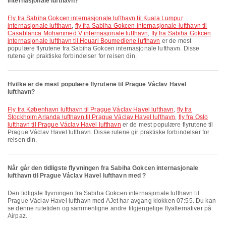
internasjonale lufthavn?
fly fra Sabiha Gokcen internasjonale lufthavn til Kuala Lumpur
internasjonale lufthavn
,
fly fra Sabiha Gokcen internasjonale lufthavn til
Casablanca Mohammed V internasjonale lufthavn
,
fly fra Sabiha Gokcen
internasjonale lufthavn til Houari Boumediene lufthavn
er de mest
populære flyrutene fra Sabiha Gokcen internasjonale lufthavn. Disse
rutene gir praktiske forbindelser for reisen din.
Hvilke er de mest populære flyrutene til Prague Václav Havel
lufthavn?
fly fra København lufthavn til Prague Václav Havel lufthavn
,
fly fra
Stockholm Arlanda lufthavn til Prague Václav Havel lufthavn
,
fly fra Oslo
lufthavn til Prague Václav Havel lufthavn
er de mest populære flyrutene til
Prague Václav Havel lufthavn. Disse rutene gir praktiske forbindelser for
reisen din.
Når går den tidligste flyvningen fra Sabiha Gokcen internasjonale
lufthavn til Prague Václav Havel lufthavn med ?
Den tidligste flyvningen fra Sabiha Gokcen internasjonale lufthavn til
Prague Václav Havel lufthavn med AJet har avgang klokken 07:55. Du kan
se denne rutetiden og sammenligne andre tilgjengelige flyalternativer på
Airpaz.