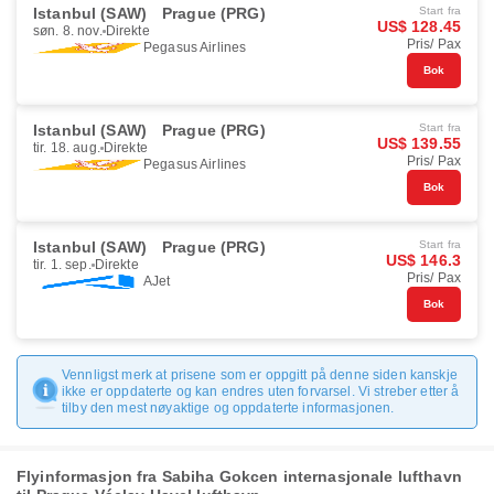
Istanbul (SAW)
Prague (PRG)
Start fra
US$ 128.45
søn. 8. nov.
Direkte
Pris/ Pax
Pegasus Airlines
Bok
Istanbul (SAW)
Prague (PRG)
Start fra
US$ 139.55
tir. 18. aug.
Direkte
Pris/ Pax
Pegasus Airlines
Bok
Istanbul (SAW)
Prague (PRG)
Start fra
US$ 146.3
tir. 1. sep.
Direkte
Pris/ Pax
AJet
Bok
Vennligst merk at prisene som er oppgitt på denne siden kanskje
ikke er oppdaterte og kan endres uten forvarsel. Vi streber etter å
tilby den mest nøyaktige og oppdaterte informasjonen.
Flyinformasjon fra Sabiha Gokcen internasjonale lufthavn