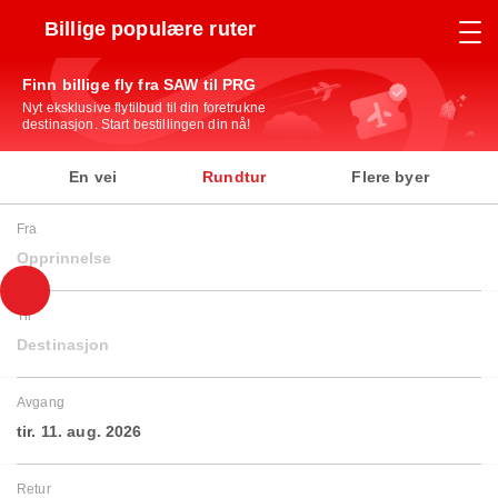
Billige populære ruter
Finn billige fly fra SAW til PRG
Nyt eksklusive flytilbud til din foretrukne
destinasjon. Start bestillingen din nå!
En vei
Rundtur
Flere byer
Fra
Opprinnelse
Til
Destinasjon
Avgang
tir. 11. aug. 2026
Retur