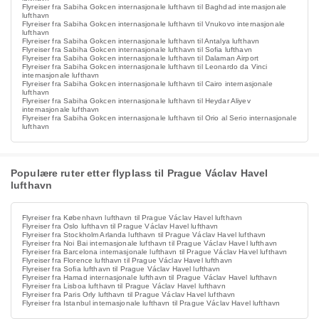
Flyreiser fra Sabiha Gokcen internasjonale lufthavn til Baghdad internasjonale
lufthavn
Flyreiser fra Sabiha Gokcen internasjonale lufthavn til Vnukovo internasjonale
lufthavn
Flyreiser fra Sabiha Gokcen internasjonale lufthavn til Antalya lufthavn
Flyreiser fra Sabiha Gokcen internasjonale lufthavn til Sofia lufthavn
Flyreiser fra Sabiha Gokcen internasjonale lufthavn til Dalaman Airport
Flyreiser fra Sabiha Gokcen internasjonale lufthavn til Leonardo da Vinci
internasjonale lufthavn
Flyreiser fra Sabiha Gokcen internasjonale lufthavn til Cairo internasjonale
lufthavn
Flyreiser fra Sabiha Gokcen internasjonale lufthavn til Heydar Aliyev
internasjonale lufthavn
Flyreiser fra Sabiha Gokcen internasjonale lufthavn til Orio al Serio internasjonale
lufthavn
Populære ruter etter flyplass til Prague Václav Havel
lufthavn
Flyreiser fra København lufthavn til Prague Václav Havel lufthavn
Flyreiser fra Oslo lufthavn til Prague Václav Havel lufthavn
Flyreiser fra Stockholm Arlanda lufthavn til Prague Václav Havel lufthavn
Flyreiser fra Noi Bai internasjonale lufthavn til Prague Václav Havel lufthavn
Flyreiser fra Barcelona internasjonale lufthavn til Prague Václav Havel lufthavn
Flyreiser fra Florence lufthavn til Prague Václav Havel lufthavn
Flyreiser fra Sofia lufthavn til Prague Václav Havel lufthavn
Flyreiser fra Hamad internasjonale lufthavn til Prague Václav Havel lufthavn
Flyreiser fra Lisboa lufthavn til Prague Václav Havel lufthavn
Flyreiser fra Paris Orly lufthavn til Prague Václav Havel lufthavn
Flyreiser fra Istanbul internasjonale lufthavn til Prague Václav Havel lufthavn