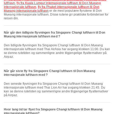
lufthavn
,
fly fra Kuala Lumpur internasjonale lufthavn til Don Mueang
internasjonale lufthavn
,
fly fra Phuket internasjonale lufthavn til Don
Mueang internasjonale lufthavn
er de mest populære flyrutene til Don
Mueang internasjonale lufthavn. Disse rutene gir praktiske forbindelser for
reisen din.
Når går den tidligste flyvningen fra Singapore Changi lufthavn til Don
Mueang internasjonale lufthavn med ?
Den tidligste flyvningen fra Singapore Changi lufthavn til Don Mueang
internasjonale lufthavn med Thai AirAsia har avgang klokken 11:00. Du kan
se denne rutetiden og sammenligne andre tilgjengelige flyalternativer på
Airpaz.
Når går siste fly fra Singapore Changi lufthavn til Don Mueang
internasjonale lufthavn med ?
Den seneste flyvningen fra Singapore Changi lufthavn til Don Mueang
internasjonale lufthavn med Thai Lion Air har avgang klokken 21:45. Du
kan se denne rutetiden og sammenligne andre tilgjengelige flyalternativer
på Airpaz.
Hvor lang tid tar flyet fra Singapore Changi lufthavn til Don Mueang
internasjonale lufthavn?