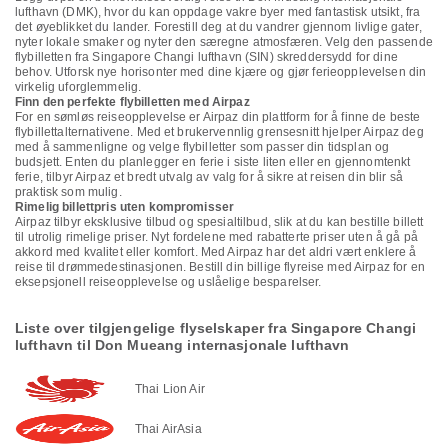
lufthavn (DMK), hvor du kan oppdage vakre byer med fantastisk utsikt, fra
det øyeblikket du lander. Forestill deg at du vandrer gjennom livlige gater,
nyter lokale smaker og nyter den særegne atmosfæren. Velg den passende
flybilletten fra Singapore Changi lufthavn (SIN) skreddersydd for dine
behov. Utforsk nye horisonter med dine kjære og gjør ferieopplevelsen din
virkelig uforglemmelig.
Finn den perfekte flybilletten med Airpaz
For en sømløs reiseopplevelse er Airpaz din plattform for å finne de beste
flybillettalternativene. Med et brukervennlig grensesnitt hjelper Airpaz deg
med å sammenligne og velge flybilletter som passer din tidsplan og
budsjett. Enten du planlegger en ferie i siste liten eller en gjennomtenkt
ferie, tilbyr Airpaz et bredt utvalg av valg for å sikre at reisen din blir så
praktisk som mulig.
Rimelig billettpris uten kompromisser
Airpaz tilbyr eksklusive tilbud og spesialtilbud, slik at du kan bestille billett
til utrolig rimelige priser. Nyt fordelene med rabatterte priser uten å gå på
akkord med kvalitet eller komfort. Med Airpaz har det aldri vært enklere å
reise til drømmedestinasjonen. Bestill din billige flyreise med Airpaz for en
eksepsjonell reiseopplevelse og uslåelige besparelser.
Liste over tilgjengelige flyselskaper fra Singapore Changi
lufthavn til Don Mueang internasjonale lufthavn
Thai Lion Air
Thai AirAsia