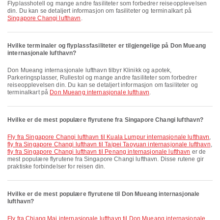
Flyplasshotell og mange andre fasiliteter som forbedrer reiseopplevelsen
din. Du kan se detaljert informasjon om fasiliteter og terminalkart på
Singapore Changi lufthavn
.
Hvilke terminaler og flyplassfasiliteter er tilgjengelige på Don Mueang
internasjonale lufthavn?
Don Mueang internasjonale lufthavn tilbyr Klinikk og apotek,
Parkeringsplasser, Rullestol og mange andre fasiliteter som forbedrer
reiseopplevelsen din. Du kan se detaljert informasjon om fasiliteter og
terminalkart på
Don Mueang internasjonale lufthavn
.
Hvilke er de mest populære flyrutene fra Singapore Changi lufthavn?
fly fra Singapore Changi lufthavn til Kuala Lumpur internasjonale lufthavn
,
fly fra Singapore Changi lufthavn til Taipei Taoyuan internasjonale lufthavn
,
fly fra Singapore Changi lufthavn til Penang internasjonale lufthavn
er de
mest populære flyrutene fra Singapore Changi lufthavn. Disse rutene gir
praktiske forbindelser for reisen din.
Hvilke er de mest populære flyrutene til Don Mueang internasjonale
lufthavn?
fly fra Chiang Mai internasjonale lufthavn til Don Mueang internasjonale