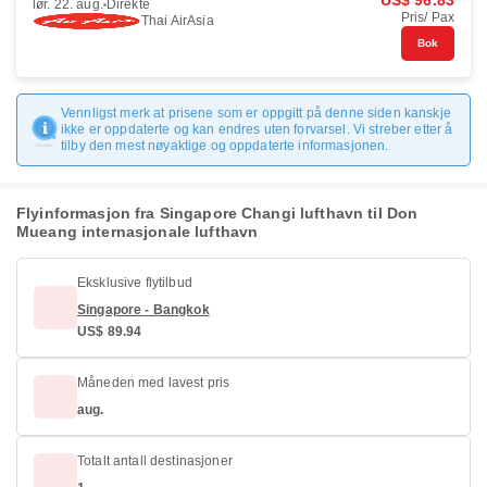
US$ 96.83
lør. 22. aug.
Direkte
Pris/ Pax
Thai AirAsia
Bok
Vennligst merk at prisene som er oppgitt på denne siden kanskje
ikke er oppdaterte og kan endres uten forvarsel. Vi streber etter å
tilby den mest nøyaktige og oppdaterte informasjonen.
Flyinformasjon fra Singapore Changi lufthavn til Don
Mueang internasjonale lufthavn
Eksklusive flytilbud
Singapore - Bangkok
US$ 89.94
Måneden med lavest pris
aug.
Totalt antall destinasjoner