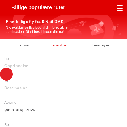
Billige populære ruter
Finn billige fly fra SIN til DMK
Nyt eksklusive flytilbud til din foretrukne
destinasjon. Start bestillingen din nå!
En vei
Rundtur
Flere byer
Fra
Opprinnelse
Til
Destinasjon
Avgang
lør. 8. aug. 2026
Retur