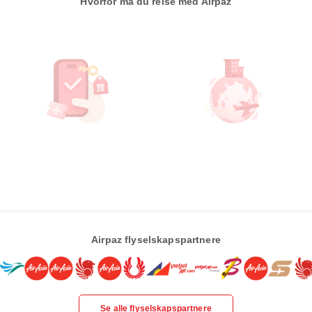
Hvorfor må du reise med Airpaz
Airpaz flyselskapspartnere
Se alle flyselskapspartnere