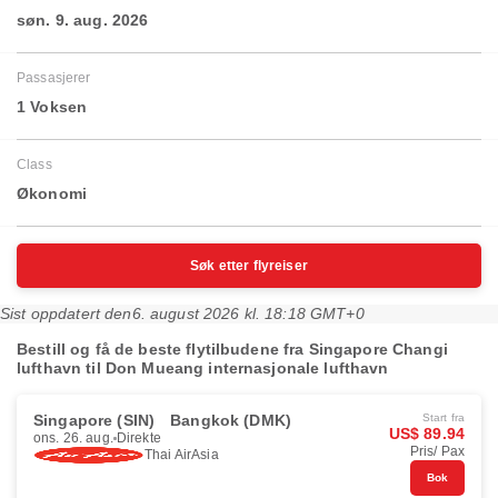
søn. 9. aug. 2026
Passasjerer
1 Voksen
Class
Økonomi
Søk etter flyreiser
Sist oppdatert den
6. august 2026 kl. 18:18 GMT+0
Bestill og få de beste flytilbudene fra Singapore Changi
lufthavn til Don Mueang internasjonale lufthavn
Singapore (SIN)
Bangkok (DMK)
Start fra
US$ 89.94
ons. 26. aug.
Direkte
Pris/ Pax
Thai AirAsia
Bok