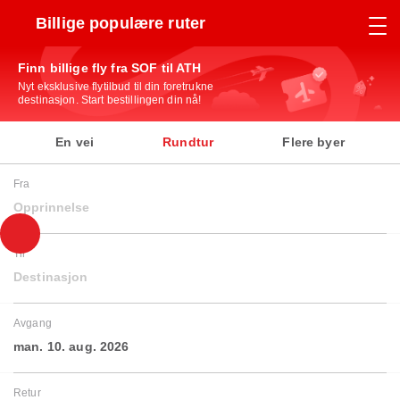
Billige populære ruter
Finn billige fly fra SOF til ATH
Nyt eksklusive flytilbud til din foretrukne
destinasjon. Start bestillingen din nå!
En vei
Rundtur
Flere byer
Fra
Opprinnelse
Til
Destinasjon
Avgang
man. 10. aug. 2026
Retur