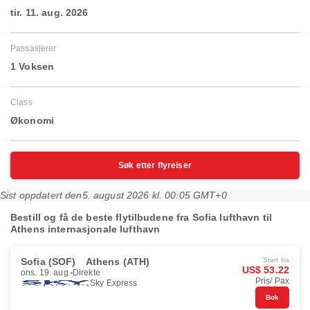
tir. 11. aug. 2026
Passasjerer
1 Voksen
Class
Økonomi
Søk etter flyreiser
Sist oppdatert den
5. august 2026 kl. 00:05 GMT+0
Bestill og få de beste flytilbudene fra Sofia lufthavn til
Athens internasjonale lufthavn
Sofia (SOF)
Athens (ATH)
Start fra
US$ 53.22
ons. 19. aug.
Direkte
Pris/ Pax
Sky Express
Bok