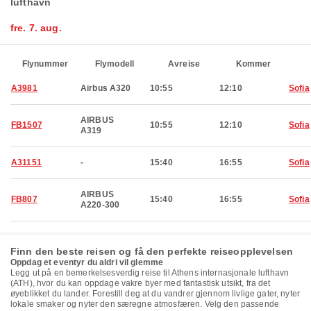
lufthavn
fre. 7. aug.
Flynummer
Flymodell
Avreise
Kommer
A3981
Airbus A320
10:55
12:10
Sofia
AIRBUS
FB1507
10:55
12:10
Sofia
A319
A31151
-
15:40
16:55
Sofia
AIRBUS
FB807
15:40
16:55
Sofia
A220-300
Finn den beste reisen og få den perfekte reiseopplevelsen
Oppdag et eventyr du aldri vil glemme
Legg ut på en bemerkelsesverdig reise til Athens internasjonale lufthavn
(ATH), hvor du kan oppdage vakre byer med fantastisk utsikt, fra det
øyeblikket du lander. Forestill deg at du vandrer gjennom livlige gater, nyter
lokale smaker og nyter den særegne atmosfæren. Velg den passende