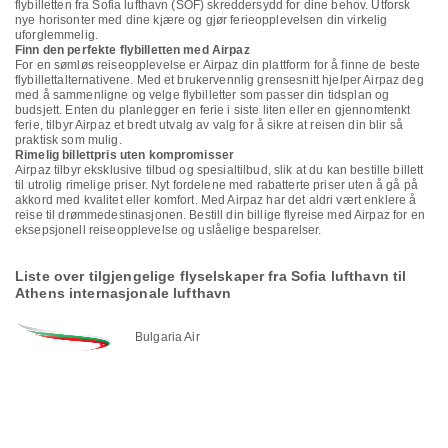
flybilletten fra Sofia lufthavn (SOF) skreddersydd for dine behov. Utforsk
nye horisonter med dine kjære og gjør ferieopplevelsen din virkelig
uforglemmelig.
Finn den perfekte flybilletten med Airpaz
For en sømløs reiseopplevelse er Airpaz din plattform for å finne de beste
flybillettalternativene. Med et brukervennlig grensesnitt hjelper Airpaz deg
med å sammenligne og velge flybilletter som passer din tidsplan og
budsjett. Enten du planlegger en ferie i siste liten eller en gjennomtenkt
ferie, tilbyr Airpaz et bredt utvalg av valg for å sikre at reisen din blir så
praktisk som mulig.
Rimelig billettpris uten kompromisser
Airpaz tilbyr eksklusive tilbud og spesialtilbud, slik at du kan bestille billett
til utrolig rimelige priser. Nyt fordelene med rabatterte priser uten å gå på
akkord med kvalitet eller komfort. Med Airpaz har det aldri vært enklere å
reise til drømmedestinasjonen. Bestill din billige flyreise med Airpaz for en
eksepsjonell reiseopplevelse og uslåelige besparelser.
Liste over tilgjengelige flyselskaper fra Sofia lufthavn til
Athens internasjonale lufthavn
Bulgaria Air