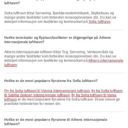
lufthavn?
Sofia lufthavn tilbyr Servering, Banktjeneste/minibank, Skyttelbuss og
mange andre fasiliteter som forbedrer reiseopplevelsen din. Du kan se
detaljert informasjon om fasiliteter og terminalkart på
Sofia lufthavn
.
Hvilke terminaler og flyplassfasiliteter er tilgjengelige på Athens
internasjonale lufthavn?
Athens internasjonale lufthavn tilbyr Tog, Servering, Venteområde og
mange andre fasiliteter som forbedrer reiseopplevelsen din. Du kan se
detaljert informasjon om fasiliteter og terminalkart på
Athens internasjonale
lufthavn
.
Hvilke er de mest populære flyrutene fra Sofia lufthavn?
fly fra Sofia lufthavn til Vienna internasjonale lufthavn
,
fly fra Sofia lufthavn
til Sabiha Gokcen internasjonale lufthavn
,
fly fra Sofia lufthavn til Varna
lufthavn
er de mest populære flyrutene fra Sofia lufthavn. Disse rutene gir
praktiske forbindelser for reisen din.
Hvilke er de mest populære flyrutene til Athens internasjonale
lufthavn?