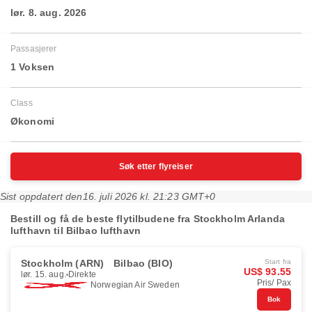
lør. 8. aug. 2026
Passasjerer
1 Voksen
Class
Økonomi
Søk etter flyreiser
Sist oppdatert den
16. juli 2026 kl. 21:23 GMT+0
Bestill og få de beste flytilbudene fra Stockholm Arlanda
lufthavn til Bilbao lufthavn
Stockholm (ARN)
Bilbao (BIO)
Start fra
US$ 93.55
lør. 15. aug.
Direkte
Pris/ Pax
Norwegian Air Sweden
Bok