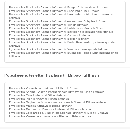
Flyreiser fra Stockholm Arlanda lufthavn til Prague Václav Havel lufthavn
Flyreiser fra Stockholm Arlanda lufthavn til Suvarnabhumi lufthavn
Flyreiser fra Stockholm Arlanda lufthavn til Leonardo da Vinci internasjonale
lufthavn
Flyreiser fra Stockholm Arlanda lufthavn til Amsterdam Schiphol lufthavn
Flyreiser fra Stockholm Arlanda lufthavn til Vilnius lufthavn
Flyreiser fra Stockholm Arlanda lufthavn til Helsingfors Vanda lufthavn
Flyreiser fra Stockholm Arlanda lufthavn til Barcelona internasjonale lufthavn
Flyreiser fra Stockholm Arlanda lufthavn til Gatwick lufthavn
Flyreiser fra Stockholm Arlanda lufthavn til Bergen lufthavn
Flyreiser fra Stockholm Arlanda lufthavn til Berlin Brandenburg internasjonale
lufthavn
Flyreiser fra Stockholm Arlanda lufthavn til Vienna internasjonale lufthavn
Flyreiser fra Stockholm Arlanda lufthavn til Budapest Ferenc Liszt internasjonale
lufthavn
Populære ruter etter flyplass til Bilbao lufthavn
Flyreiser fra København lufthavn til Bilbao lufthavn
Flyreiser fra Sabiha Gokcen internasjonale lufthavn til Bilbao lufthavn
Flyreiser fra Oslo lufthavn til Bilbao lufthavn
Flyreiser fra Ibiza lufthavn til Bilbao lufthavn
Flyreiser fra Región de Murcia internasjonale lufthavn til Bilbao lufthavn
Flyreiser fra Málaga lufthavn til Bilbao lufthavn
Flyreiser fra Tangier Ibn Battouta lufthavn til Bilbao lufthavn
Flyreiser fra Leonardo da Vinci internasjonale lufthavn til Bilbao lufthavn
Flyreiser fra Vienna internasjonale lufthavn til Bilbao lufthavn