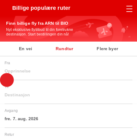
Billige populære ruter
Finn billige fly fra ARN til BIO
Nyt eksklusive flytilbud til din foretrukne
destinasjon. Start bestillingen din nå!
En vei
Rundtur
Flere byer
Fra
Opprinnelse
Til
Destinasjon
Avgang
fre. 7. aug. 2026
Retur