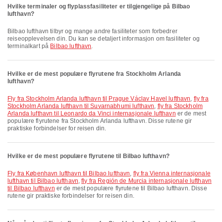
Hvilke terminaler og flyplassfasiliteter er tilgjengelige på Bilbao
lufthavn?
Bilbao lufthavn tilbyr og mange andre fasiliteter som forbedrer
reiseopplevelsen din. Du kan se detaljert informasjon om fasiliteter og
terminalkart på
Bilbao lufthavn
.
Hvilke er de mest populære flyrutene fra Stockholm Arlanda
lufthavn?
fly fra Stockholm Arlanda lufthavn til Prague Václav Havel lufthavn
,
fly fra
Stockholm Arlanda lufthavn til Suvarnabhumi lufthavn
,
fly fra Stockholm
Arlanda lufthavn til Leonardo da Vinci internasjonale lufthavn
er de mest
populære flyrutene fra Stockholm Arlanda lufthavn. Disse rutene gir
praktiske forbindelser for reisen din.
Hvilke er de mest populære flyrutene til Bilbao lufthavn?
fly fra København lufthavn til Bilbao lufthavn
,
fly fra Vienna internasjonale
lufthavn til Bilbao lufthavn
,
fly fra Región de Murcia internasjonale lufthavn
til Bilbao lufthavn
er de mest populære flyrutene til Bilbao lufthavn. Disse
rutene gir praktiske forbindelser for reisen din.