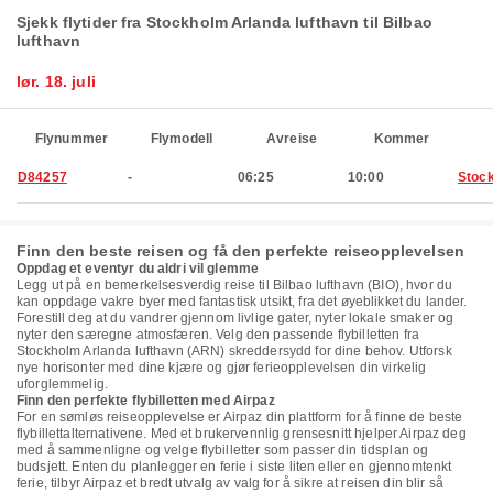
Sjekk flytider fra Stockholm Arlanda lufthavn til Bilbao
lufthavn
lør. 18. juli
Flynummer
Flymodell
Avreise
Kommer
D84257
-
06:25
10:00
Stoc
Finn den beste reisen og få den perfekte reiseopplevelsen
Oppdag et eventyr du aldri vil glemme
Legg ut på en bemerkelsesverdig reise til Bilbao lufthavn (BIO), hvor du
kan oppdage vakre byer med fantastisk utsikt, fra det øyeblikket du lander.
Forestill deg at du vandrer gjennom livlige gater, nyter lokale smaker og
nyter den særegne atmosfæren. Velg den passende flybilletten fra
Stockholm Arlanda lufthavn (ARN) skreddersydd for dine behov. Utforsk
nye horisonter med dine kjære og gjør ferieopplevelsen din virkelig
uforglemmelig.
Finn den perfekte flybilletten med Airpaz
For en sømløs reiseopplevelse er Airpaz din plattform for å finne de beste
flybillettalternativene. Med et brukervennlig grensesnitt hjelper Airpaz deg
med å sammenligne og velge flybilletter som passer din tidsplan og
budsjett. Enten du planlegger en ferie i siste liten eller en gjennomtenkt
ferie, tilbyr Airpaz et bredt utvalg av valg for å sikre at reisen din blir så