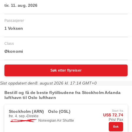
tir. 11. aug. 2026
Passasjerer
1 Voksen
Class
Økonomi
Søk etter flyreiser
Sist oppdatert den
8. august 2026 kl. 17:14 GMT+0
Bestill og få de beste flytilbudene fra Stockholm Arlanda
lufthavn til Oslo lufthavn
Stockholm (ARN)
Oslo (OSL)
Start fra
US$ 72.74
fre. 4. sep.
Direkte
Pris/ Pax
Norwegian Air Shuttle
Bok