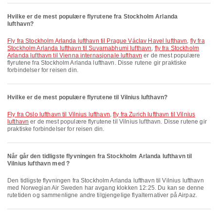
Hvilke er de mest populære flyrutene fra Stockholm Arlanda
lufthavn?
fly fra Stockholm Arlanda lufthavn til Prague Václav Havel lufthavn
,
fly fra
Stockholm Arlanda lufthavn til Suvarnabhumi lufthavn
,
fly fra Stockholm
Arlanda lufthavn til Vienna internasjonale lufthavn
er de mest populære
flyrutene fra Stockholm Arlanda lufthavn. Disse rutene gir praktiske
forbindelser for reisen din.
Hvilke er de mest populære flyrutene til Vilnius lufthavn?
fly fra Oslo lufthavn til Vilnius lufthavn
,
fly fra Zurich lufthavn til Vilnius
lufthavn
er de mest populære flyrutene til Vilnius lufthavn. Disse rutene gir
praktiske forbindelser for reisen din.
Når går den tidligste flyvningen fra Stockholm Arlanda lufthavn til
Vilnius lufthavn med ?
Den tidligste flyvningen fra Stockholm Arlanda lufthavn til Vilnius lufthavn
med Norwegian Air Sweden har avgang klokken 12:25. Du kan se denne
rutetiden og sammenligne andre tilgjengelige flyalternativer på Airpaz.