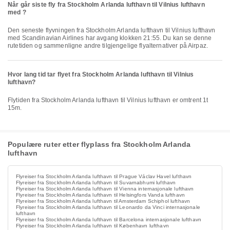
Når går siste fly fra Stockholm Arlanda lufthavn til Vilnius lufthavn
med ?
Den seneste flyvningen fra Stockholm Arlanda lufthavn til Vilnius lufthavn
med Scandinavian Airlines har avgang klokken 21:55. Du kan se denne
rutetiden og sammenligne andre tilgjengelige flyalternativer på Airpaz.
Hvor lang tid tar flyet fra Stockholm Arlanda lufthavn til Vilnius
lufthavn?
Flytiden fra Stockholm Arlanda lufthavn til Vilnius lufthavn er omtrent 1t
15m.
Populære ruter etter flyplass fra Stockholm Arlanda
lufthavn
Flyreiser fra Stockholm Arlanda lufthavn til Prague Václav Havel lufthavn
Flyreiser fra Stockholm Arlanda lufthavn til Suvarnabhumi lufthavn
Flyreiser fra Stockholm Arlanda lufthavn til Vienna internasjonale lufthavn
Flyreiser fra Stockholm Arlanda lufthavn til Helsingfors Vanda lufthavn
Flyreiser fra Stockholm Arlanda lufthavn til Amsterdam Schiphol lufthavn
Flyreiser fra Stockholm Arlanda lufthavn til Leonardo da Vinci internasjonale
lufthavn
Flyreiser fra Stockholm Arlanda lufthavn til Barcelona internasjonale lufthavn
Flyreiser fra Stockholm Arlanda lufthavn til København lufthavn