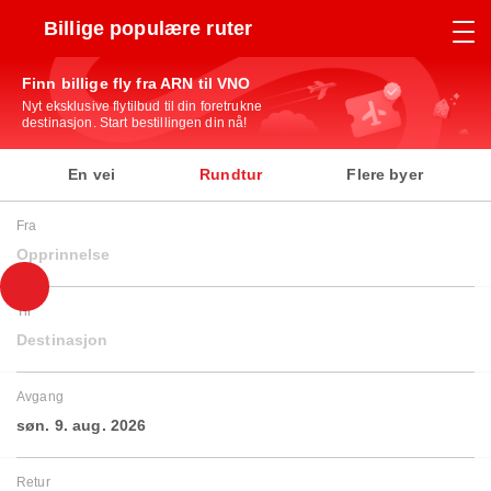
Billige populære ruter
Finn billige fly fra ARN til VNO
Nyt eksklusive flytilbud til din foretrukne
destinasjon. Start bestillingen din nå!
En vei
Rundtur
Flere byer
Fra
Opprinnelse
Til
Destinasjon
Avgang
søn. 9. aug. 2026
Retur