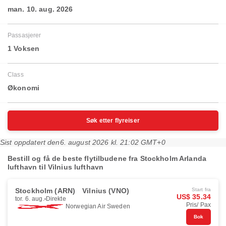
man. 10. aug. 2026
Passasjerer
1 Voksen
Class
Økonomi
Søk etter flyreiser
Sist oppdatert den
6. august 2026 kl. 21:02 GMT+0
Bestill og få de beste flytilbudene fra Stockholm Arlanda
lufthavn til Vilnius lufthavn
Stockholm (ARN)
Vilnius (VNO)
Start fra
US$ 35.34
tor. 6. aug.
Direkte
Pris/ Pax
Norwegian Air Sweden
Bok