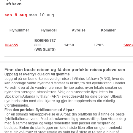
lufthavn
søn. 9. aug.
man. 10. aug.
Flynummer
Flymodell
Avreise
Kommer
BOEING 737-
D84555
800
14:50
17:05
Stoc
(WINGLETS)
Finn den beste reisen og få den perfekte reiseopplevelsen
Oppdag et eventyr du aldri vil glemme
Legg ut på en bemerkelsesverdig reise til Vilnius lufthavn (VNO), hvor du
kan oppdage vakre byer med fantastisk utsikt, fra det øyeblikket du lander.
Forestill deg at du vandrer gjennom livlige gater, nyter lokale smaker og
nyter den særegne atmosfæren. Velg den passende flybilletten fra
Stockholm Arlanda lufthavn (ARN) skreddersydd for dine behov. Utforsk
nye horisonter med dine kjære og gjør ferieopplevelsen din virkelig
uforglemmelig.
Finn den perfekte flybilletten med Airpaz
For en sømløs reiseopplevelse er Airpaz din plattform for å finne de beste
flybillettalternativene. Med et brukervennlig grensesnitt hjelper Airpaz deg
med å sammenligne og velge flybilletter som passer din tidsplan og
budsjett. Enten du planlegger en ferie i siste liten eller en gjennomtenkt
ferie, tilbyr Airpaz et bredt utvalg av valg for å sikre at reisen din blir så