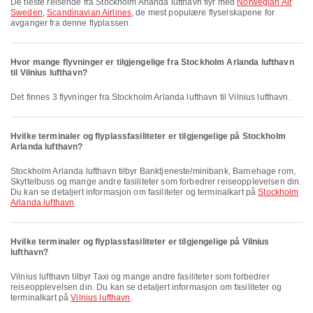
De fleste reisende fra Stockholm Arlanda lufthavn flyr med
Norwegian Air
Sweden
,
Scandinavian Airlines
, de mest populære flyselskapene for
avganger fra denne flyplassen.
Hvor mange flyvninger er tilgjengelige fra Stockholm Arlanda lufthavn
til Vilnius lufthavn?
Det finnes 3 flyvninger fra Stockholm Arlanda lufthavn til Vilnius lufthavn.
Hvilke terminaler og flyplassfasiliteter er tilgjengelige på Stockholm
Arlanda lufthavn?
Stockholm Arlanda lufthavn tilbyr Banktjeneste/minibank, Barnehage rom,
Skyttelbuss og mange andre fasiliteter som forbedrer reiseopplevelsen din.
Du kan se detaljert informasjon om fasiliteter og terminalkart på
Stockholm
Arlanda lufthavn
.
Hvilke terminaler og flyplassfasiliteter er tilgjengelige på Vilnius
lufthavn?
Vilnius lufthavn tilbyr Taxi og mange andre fasiliteter som forbedrer
reiseopplevelsen din. Du kan se detaljert informasjon om fasiliteter og
terminalkart på
Vilnius lufthavn
.