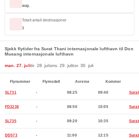
aug.
Totalt antall destinasjoner
1
Sjekk flytider fra Surat Thani internasjonale lufthavn til Don
Mueang internasjonale lufthavn
man. 27. juli
tir. 28. juli
ons. 29. juli
tor. 30. juli
Flynummer
Flymodell
Avreise
Kommer
SL731
-
08:25
09:40
Surat
FD3236
-
08:50
10:05
Surat
SL735
-
09:20
10:35
Surat
DD573
-
11:00
12:15
Surat