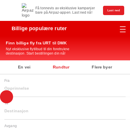
Få tonnevis av eksklusive kampanjer
Last ned
bare på Airpaz-appen. Last ned nå!
Billige populære ruter
Finn billige fly fra URT til DMK
Nyt eksklusive flytilbud til din foretrukne
destinasjon. Start bestillingen din nå!
En vei
Rundtur
Flere byer
Fra
Opprinnelse
Til
Destinasjon
Avgang