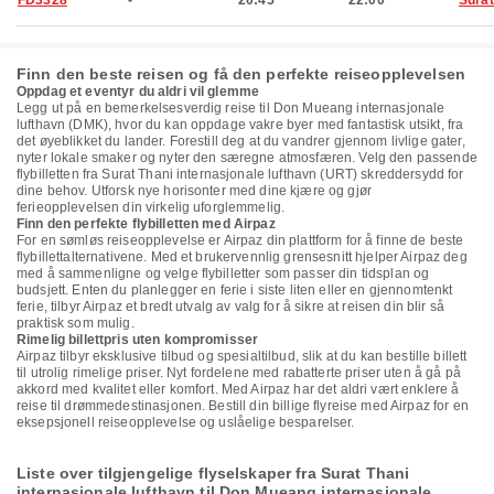
FD3328
-
20:45
22:00
Surat
Finn den beste reisen og få den perfekte reiseopplevelsen
Oppdag et eventyr du aldri vil glemme
Legg ut på en bemerkelsesverdig reise til Don Mueang internasjonale
lufthavn (DMK), hvor du kan oppdage vakre byer med fantastisk utsikt, fra
det øyeblikket du lander. Forestill deg at du vandrer gjennom livlige gater,
nyter lokale smaker og nyter den særegne atmosfæren. Velg den passende
flybilletten fra Surat Thani internasjonale lufthavn (URT) skreddersydd for
dine behov. Utforsk nye horisonter med dine kjære og gjør
ferieopplevelsen din virkelig uforglemmelig.
Finn den perfekte flybilletten med Airpaz
For en sømløs reiseopplevelse er Airpaz din plattform for å finne de beste
flybillettalternativene. Med et brukervennlig grensesnitt hjelper Airpaz deg
med å sammenligne og velge flybilletter som passer din tidsplan og
budsjett. Enten du planlegger en ferie i siste liten eller en gjennomtenkt
ferie, tilbyr Airpaz et bredt utvalg av valg for å sikre at reisen din blir så
praktisk som mulig.
Rimelig billettpris uten kompromisser
Airpaz tilbyr eksklusive tilbud og spesialtilbud, slik at du kan bestille billett
til utrolig rimelige priser. Nyt fordelene med rabatterte priser uten å gå på
akkord med kvalitet eller komfort. Med Airpaz har det aldri vært enklere å
reise til drømmedestinasjonen. Bestill din billige flyreise med Airpaz for en
eksepsjonell reiseopplevelse og uslåelige besparelser.
Liste over tilgjengelige flyselskaper fra Surat Thani
internasjonale lufthavn til Don Mueang internasjonale