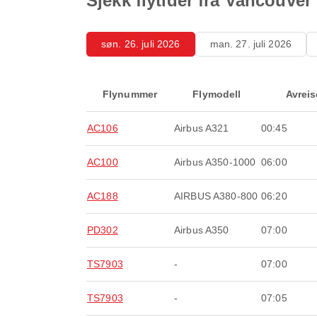
Sjekk flytider fra Vancouver
søn. 26. juli 2026
man. 27. juli 2026
Flynummer
Flymodell
Avreis
AC106
Airbus A321
00:45
AC100
Airbus A350-1000
06:00
AC188
AIRBUS A380-800
06:20
PD302
Airbus A350
07:00
TS7903
-
07:00
TS7903
-
07:05