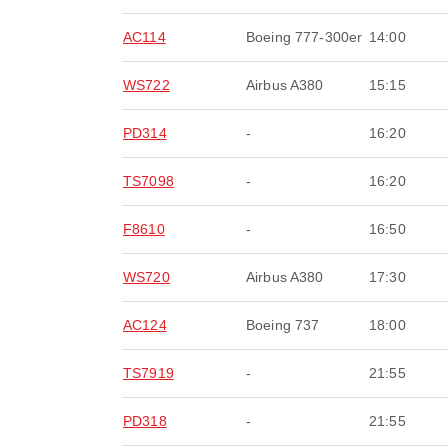
AC114
Boeing 777-300er
14:00
WS722
Airbus A380
15:15
PD314
-
16:20
TS7098
-
16:20
F8610
-
16:50
WS720
Airbus A380
17:30
AC124
Boeing 737
18:00
TS7919
-
21:55
PD318
-
21:55