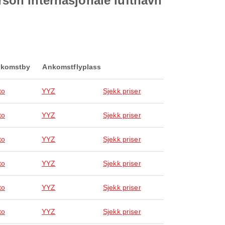
arson internasjonale lufthavn
komstby
Ankomstflyplass
to
YYZ
Sjekk priser
to
YYZ
Sjekk priser
to
YYZ
Sjekk priser
to
YYZ
Sjekk priser
to
YYZ
Sjekk priser
to
YYZ
Sjekk priser