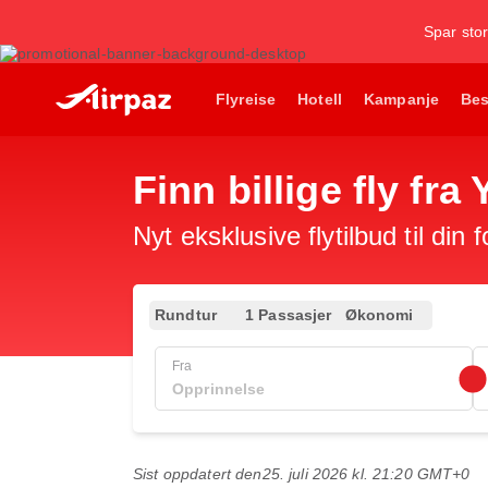
Spar stor
Flyreise
Hotell
Kampanje
Bes
Finn billige fly fra
Nyt eksklusive flytilbud til din 
Rundtur
1 Passasjer
Økonomi
Fra
Sist oppdatert den
25. juli 2026 kl. 21:20 GMT+0