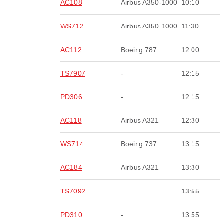
AC108
Airbus A350-1000
10:10
WS712
Airbus A350-1000
11:30
AC112
Boeing 787
12:00
TS7907
-
12:15
PD306
-
12:15
AC118
Airbus A321
12:30
WS714
Boeing 737
13:15
AC184
Airbus A321
13:30
TS7092
-
13:55
PD310
-
13:55