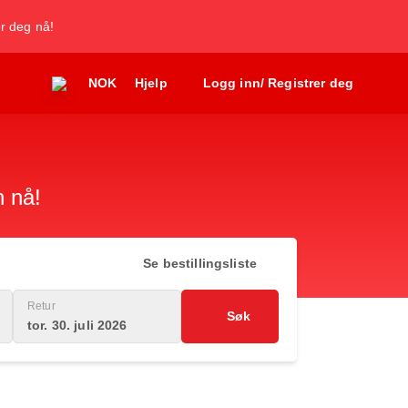
er deg nå!
NOK
Hjelp
Logg inn/ Registrer deg
n nå!
Se bestillingsliste
Retur
Søk
tor. 30. juli 2026