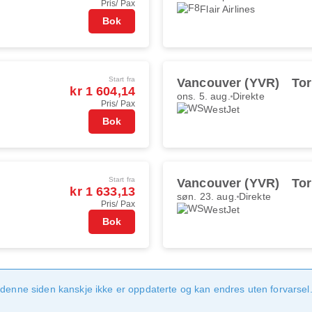
Pris/ Pax
Flair Airlines
Bok
Start fra
Vancouver (YVR)
Tor
kr 1 604,14
ons. 5. aug.
Direkte
Pris/ Pax
WestJet
Bok
Start fra
Vancouver (YVR)
Tor
kr 1 633,13
søn. 23. aug.
Direkte
Pris/ Pax
WestJet
Bok
denne siden kanskje ikke er oppdaterte og kan endres uten forvarsel. 