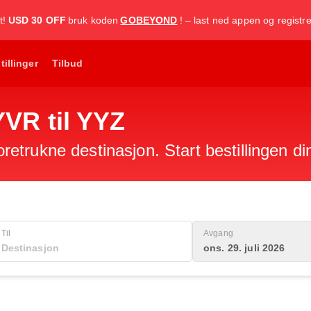
t!
USD 30 OFF
bruk koden
GOBEYOND
! – last ned appen og registr
tillinger
Tilbud
 YVR til YYZ
foretrukne destinasjon. Start bestillingen di
Til
Avgang
ons. 29. juli 2026